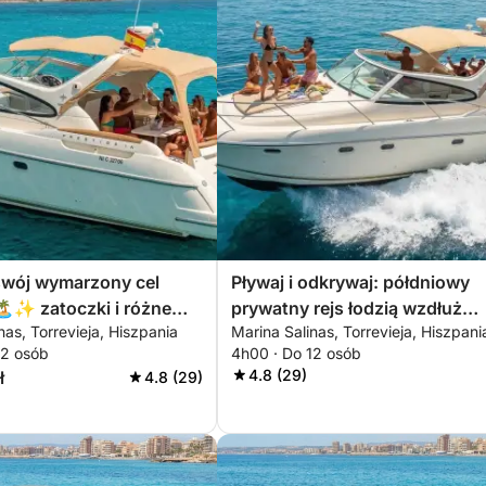
swój wymarzony cel
Pływaj i odkrywaj: półdniowy
️✨ zatoczki i różne
prywatny rejs łodzią wzdłuż
nas, Torrevieja, Hiszpania
Marina Salinas, Torrevieja, Hiszpani
o pływania
południowego wybrzeża Cost
12 osób
4h00 · Do 12 osób
Blanca
4.8 (29)
ł
4.8 (29)