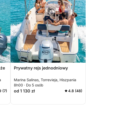
eże
Prywatny rejs jednodniowy
a
Marina Salinas, Torrevieja, Hiszpania
8h00 · Do 5 osób
od 1 130 zł
9 (7)
4.8 (48)