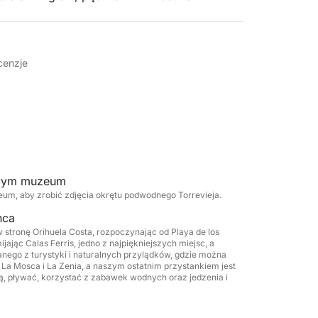
ektakularny dzień na morzu.
sz się latem!
na rejs.
cenzje
jącym muzeum
m, aby zrobić zdjęcia okrętu podwodnego Torrevieja.
nca
 w stronę Orihuela Costa, rozpoczynając od Playa de los
jając Calas Ferris, jedno z najpiękniejszych miejsc, a
nego z turystyki i naturalnych przylądków, gdzie można
 La Mosca i La Zenia, a naszym ostatnim przystankiem jest
ą, pływać, korzystać z zabawek wodnych oraz jedzenia i