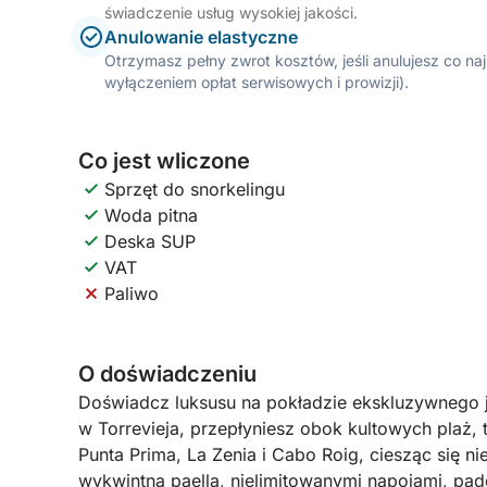
świadczenie usług wysokiej jakości.
Anulowanie elastyczne
Otrzymasz pełny zwrot kosztów, jeśli anulujesz co n
wyłączeniem opłat serwisowych i prowizji).
Co jest wliczone
Sprzęt do snorkelingu
Woda pitna
Deska SUP
VAT
Paliwo
O doświadczeniu
Doświadcz luksusu na pokładzie ekskluzywnego j
w Torrevieja, przepłyniesz obok kultowych plaż, t
Punta Prima, La Zenia i Cabo Roig, ciesząc się n
wykwintną paellą, nielimitowanymi napojami, pa