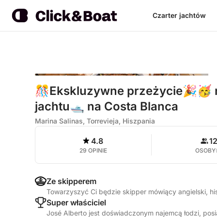
Czarter jachtów
🎊Ekskluzywne przeżycie🎉🥳 
jachtu🛥️ na Costa Blanca
Marina Salinas, Torrevieja, Hiszpania
4.8
1
29 OPINIE
OSOBY
Ze skipperem
Towarzyszyć Ci będzie skipper mówiący angielski, h
Super właściciel
José Alberto jest doświadczonym najemcą łodzi, pos