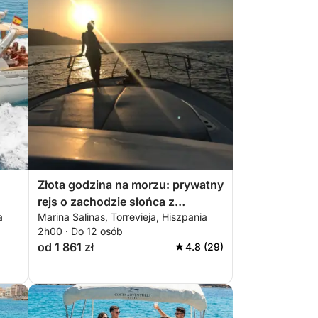
Złota godzina na morzu: prywatny
rejs o zachodzie słońca z
a
Marina Salinas, Torrevieja, Hiszpania
a
Torrevieja
2h00 · Do 12 osób
od 1 861 zł
4.8 (29)