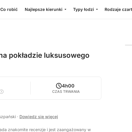
Co robić
Najlepsze kierunki
Typy łodzi
Rodzaje czar
na pokładzie luksusowego
2
4h00
CZAS TRWANIA
iszpański
·
Dowiedz się więcej
iada znakomite recenzje i jest zaangażowany w