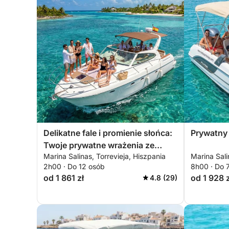
Delikatne fale i promienie słońca:
Prywatny 
Twoje prywatne wrażenia ze
Marina Salinas, Torrevieja, Hiszpania
Marina Sali
wschodu słońca
2h00 · Do 12 osób
8h00 · Do 
od 1 861 zł
od 1 928 z
4.8 (29)