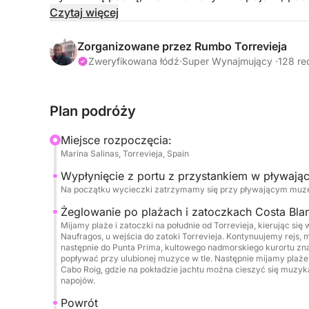
zabawy. Oferta all-inclusive: paliwo, sternik i sp
Czytaj więcej
Zarezerwuj swoją przygodę już teraz i w pełni cie
Zorganizowane przez Rumbo Torrevieja
Liczba miejsc ograniczona: maksymalnie 12 osób 
Zweryfikowana łódź
·
Super Wynajmujący ·
128 re
Plan podróży
Miejsce rozpoczęcia:
Marina Salinas, Torrevieja, Spain
Wypłynięcie z portu z przystankiem w pływa
Na początku wycieczki zatrzymamy się przy pływającym muzeu
Żeglowanie po plażach i zatoczkach Costa Bla
Mijamy plaże i zatoczki na południe od Torrevieja, kierując się
Naufragos, u wejścia do zatoki Torrevieja. Kontynuujemy rejs, mi
następnie do Punta Prima, kultowego nadmorskiego kurortu zna
popływać przy ulubionej muzyce w tle. Następnie mijamy plaże
Cabo Roig, gdzie na pokładzie jachtu można cieszyć się muzyk
napojów.
Powrót