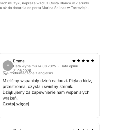
kach muzyki, impreza wzdłuż Costa Blanca w kierunku
aż do dotarcia do portu Marina Salinas w Torrevieja.
Emma
E
Data wynajmu 14.08.2025 · Data opinii
21.08.2025
Przetłumaczone z angielski
Mieliśmy wspaniały dzień na łodzi. Piękna łódź,
przestronna, czysta i świetny sternik.
Dziękujemy za zapewnienie nam wspaniałych
wrażeń.
Czytaj więcej