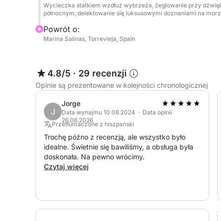
Wycieczka statkiem wzdłuż wybrzeża, żeglowanie przy dźwię
północnym, delektowanie się luksusowymi doznaniami na morzu 
Powrót o:
Marina Salinas, Torrevieja, Spain
4.8/5
·
29 recenzji
Opinie są prezentowane w kolejności chronologicznej
Jorge
J
Data wynajmu 10.08.2024 · Data opinii
26.06.2026
Przetłumaczone z hiszpański
Trochę późno z recenzją, ale wszystko było
idealne. Świetnie się bawiliśmy, a obsługa była
doskonała. Na pewno wrócimy.
Czytaj więcej