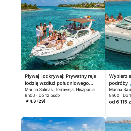
Pływaj i odkrywaj: Prywatny rejs
Wybierz 
łodzią wzdłuż południowego
podróży 
Marina Salinas, Torrevieja, Hiszpania
Marina Sali
wybrzeża Costa Blanca
obszary d
8h00 · Do 12 osób
8h00 · Do 
4.8 (29)
od 6 115 z