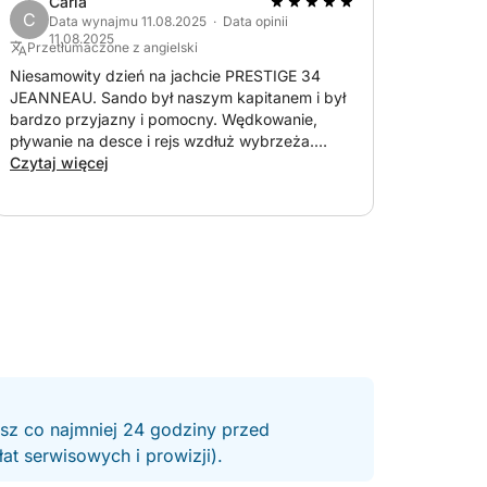
Carla
C
Data wynajmu 11.08.2025 · Data opinii
11.08.2025
Przetłumaczone z angielski
Niesamowity dzień na jachcie PRESTIGE 34
JEANNEAU. Sando był naszym kapitanem i był
bardzo przyjazny i pomocny. Wędkowanie,
pływanie na desce i rejs wzdłuż wybrzeża.
Idealne popołudnie, dziękuję.
Czytaj więcej
esz co najmniej 24 godziny przed
t serwisowych i prowizji).