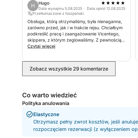
Hugo
H
Data wynajmu 5.08.2025 · Data opinii 12.08.2025
Przetłumaczone z hiszpański
Obsługa, którą otrzymaliśmy, była nienaganna,
zarówno przed, jak i w trakcie rejsu. Chciałbym
podkreślić pracę i zaangażowanie Vicentego,
skippera, z którym żeglowaliśmy. Z pewnością
Czytaj więcej
wrócimy. Bardzo dziękujemy za wszystko.
Zobacz wszystkie 29 komentarze
Co warto wiedzieć
Polityka anulowania
Elastyczne
Otrzymasz pełny zwrot kosztów, jeśli anuluj
rozpoczęciem rezerwacji (z wyłączeniem opła