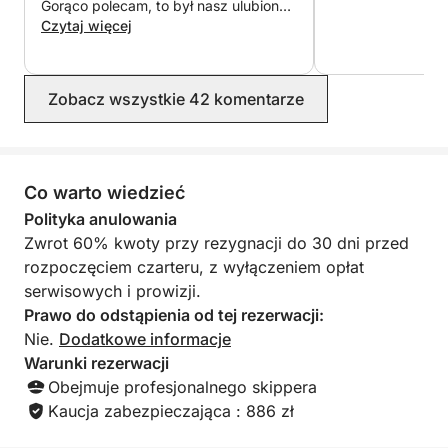
za siebie”.
Gorąco polecam, to był nasz ulubiony
dzień wakacji.
Czytaj więcej
--------------------------------------
Wewnątrz:
Zobacz wszystkie 42 komentarze
- Toaleta.
- Kabina na rzeczy gości.
Co warto wiedzieć
Pozostała część wnętrza jest prywatna, ponieważ
Polityka anulowania
mieszkam na żaglówce.
Zwrot 60% kwoty przy rezygnacji do 30 dni przed
rozpoczęciem czarteru, z wyłączeniem opłat
---------------------------------------
serwisowych i prowizji.
"DODATKOWE USŁUGI W CENIE" (sprzęt do
Prawo do odstąpienia od tej rezerwacji:
sportów wodnych).
Nie.
Dodatkowe informacje
Warunki rezerwacji
- 1 platforma pływająca (tylko na 8 godzin).
Obejmuje profesjonalnego skippera
Kaucja zabezpieczająca : 886 zł
- 1 deska SUP
- 5 desek Bodyboard