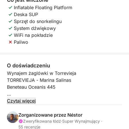
Inflatable Floating Platform
Deska SUP
Sprzęt do snorkelingu
System dźwiękowy
WiFi na pokładzie
Paliwo
O doświadczeniu
Wynajem żaglówki w Torrevieja
TORREVIEJA - Marina Salinas
Beneteau Oceanis 445
MAKSYMALNA LICZBA PASAŻERÓW: 12
Czytaj więcej
Jakie są 3 główne cechy, które nas wyróżniają?
Zorganizowane przez Néstor
Zweryfikowana łódź
·
Super Wynajmujący ·
55 recenzje
1) Komfort żaglówki.