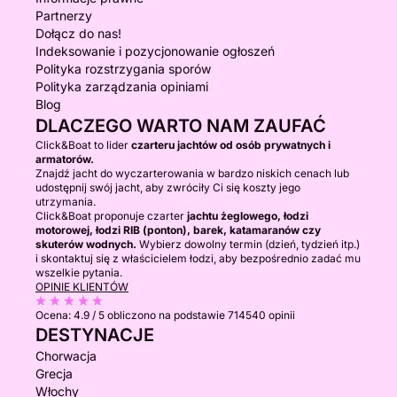
Partnerzy
- 9:30 - 13:00 / CENA CAŁKOWITA: 350 EUR
Dołącz do nas!
- 13:30 - 17:00 / CENA CAŁKOWITA: 390 EUR
Indeksowanie i pozycjonowanie ogłoszeń
Polityka rozstrzygania sporów
- 17:30 - 21:00 / CENA CAŁKOWITA: 300 €
Polityka zarządzania opiniami
-------------------------------
Blog
DLACZEGO WARTO NAM ZAUFAĆ
------------------------------
LISTOPAD, GRUDZIEŃ, STYCZEŃ I LUTY:
Click&Boat to lider
czarteru jachtów od osób prywatnych i
armatorów.
Znajdź jacht do wyczarterowania w bardzo niskich cenach lub
- Cały dzień (6 godzin)
udostępnij swój jacht, aby zwróciły Ci się koszty jego
utrzymania.
Click&Boat proponuje czarter
jachtu żeglowego, łodzi
- 10:00-16:00 / CENA CAŁKOWITA: 450 €
motorowej, łodzi RIB (ponton), barek, katamaranów czy
skuterów wodnych.
Wybierz dowolny termin (dzień, tydzień itp.)
-------------------------------
i skontaktuj się z właścicielem łodzi, aby bezpośrednio zadać mu
- Pół dnia (3 godziny):
wszelkie pytania.
OPINIE KLIENTÓW
- 10:00-13:00 / CENA CAŁKOWITA: 300 €
Ocena:
4.9 / 5
obliczono na podstawie 714540 opinii
DESTYNACJE
- 13:30-16:30 / CENA CAŁKOWITA: 340 €
Chorwacja
Grecja
- 17:00-20:00 / CENA CAŁKOWITA: 250 €
Włochy