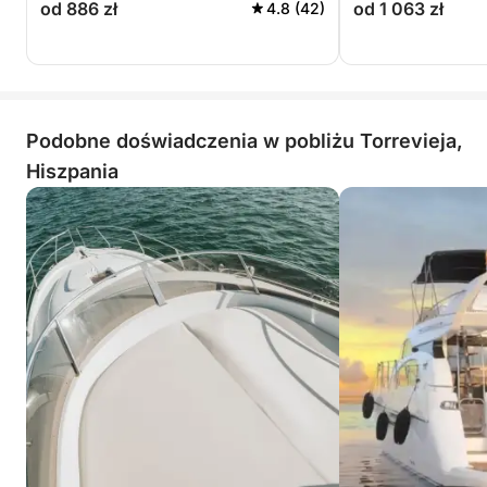
od 886 zł
od 1 063 zł
4.8 (42)
jest dołączony do zestawu).
- Kubki, talerze lub cokolwiek innego, czego
potrzebujesz (najwygodniej jest użyć
jednorazowych).
Podobne doświadczenia w pobliżu Torrevieja,
Hiszpania
--------------------------------------- DO JEDZENIA:
- Możesz przynieść własne, już przygotowane
jedzenie.
---------------------------------------
CENY I HARMONOGRAM:
------------------------------
------------------------------
LIPIEC I SIERPIEŃ:
- Cały dzień (8 godzin)