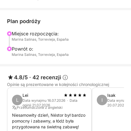
2) Uważność i profesjonalizm kapitana.
Plan podróży
3) Rozrywka na wodzie.
Miejsce rozpoczęcia:
Marina Salinas, Torrevieja, España
-------------------------------------- Żaglówka
zmodernizowana w 2023 roku, bardzo dobrze
Powrót o:
Marina Salinas, Torrevieja, España
utrzymana, z aktualnym serwisem, wyposażona do
żeglowania w strefie 2.
--------------------------------------
4.8/5
·
42 recenzji
Na ZEWNĄTRZ pokład oferuje:
Opinie są prezentowane w kolejności chronologicznej
- Stół jadalny.
Lei
Isak
L
I
Data wynajmu 16.07.2026 · Data
Data wynajmu 
- Lodówki/lód (lód nie jest wliczony w cenę).
opinii 21.07.2026
20.07.2026
Przetłumaczone z angielski
Niesamowity dzień, Néstor był bardzo
- Głośnik karaoke Bluetown
pomocny i zabawny, a łódź była
- Kilka pokładów słonecznych. „Zdjęcia mówią same
przygotowana na świetną zabawę!