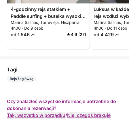
- Harmonogram: 9:30-17:30 / CENA CAŁKOWITA:
4-godzinny rejs statkiem +
Luksus w każdej
690 EUR
Paddle surfing + butelka wysokiej
rejs wzdłuż wyb
-------------------------------
Marina Salinas, Torrevieja, Hiszpania
Marina Salinas, Tor
jakości cavy – ALL INCLUSIVE
4h00 · Do 9 osób
4h00 · Do 11 osób
- Pół dnia (4 godziny):
od 1 546 zł
od 4 429 zł
4.9 (27)
- Harmonogram: 9:00-13:00 / CENA CAŁKOWITA:
490 EUR
- Harmonogram: 13:30-17:30 / CENA CAŁKOWITA:
590 EUR
Tagi
- Harmonogram: 18:00-22:00 / CENA CAŁKOWITA:
Rejs żaglówką
450 EUR
------------------------------
------------------------------
Czy znalazłeś wszystkie informacje potrzebne do
CZERWIEC I WRZESIEŃ:
dokonania rezerwacji?
Tak, wszystko w porządku
/
Nie, czegoś brakuje
- Cały dzień (8 godzin)