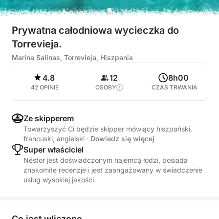
Prywatna całodniowa wycieczka do
Torrevieja.
Marina Salinas, Torrevieja, Hiszpania
4.8
12
8h00
42 OPINIE
OSOBY
CZAS TRWANIA
Ze skipperem
Towarzyszyć Ci będzie skipper mówiący hiszpański,
francuski, angielski
·
Dowiedz się więcej
Super właściciel
Néstor jest doświadczonym najemcą łodzi, posiada
znakomite recenzje i jest zaangażowany w świadczenie
usług wysokiej jakości.
Co jest wliczone