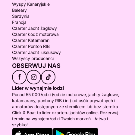
-------------------------------
Wyspy Kanaryjskie
------------------------------- Cena skippera
Baleary
obejmuje: skippera, sprzątanie końcowe i paliwo.
Sardynia
Francja
Czarter Jacht żaglowy
-------------------------------
Czarter Łódź motorowa
-------------------------------
Czarter Katamaran
KAUCJA:
Czarter Ponton RIB
Wszystkie aktywności wymagają kaucji w wysokości
Czarter Jacht luksusowy
Wszyscy producenci
200 €, płatnej gotówką kapitanowi łodzi przy
OBSERWUJ NAS
wejściu na pokład.
f
Depozyt zostanie zwrócony po zakończeniu
Lider w wynajmie łodzi
aktywności.
Ponad 55 000 łodzi (łodzie motorowe, jachty żaglowe,
katamarany, pontony RIB i in.) od osób prywatnych i
------------------------------
armatorów dostępnych ze sternikiem lub bez sternika –
-------------------------------
Click & Boat to lider czarteru jachtów online. Rezerwuj
termin na wynajem łodzi Twoich marzeń – łatwo i
W PRZYPADKU AKTYWNOŚCI WIELODNIOWYCH
szybko!
PROSIMY O KONTAKT.