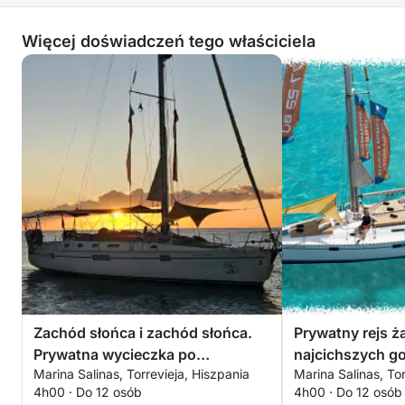
- 4 kamizelki ratunkowe (dziecięce i dorosłe).
Więcej doświadczeń tego właściciela
- Kilka rurek i masek (dziecięce i dorosłe).
- Kilka makaronów kąpielowych.
--------------------------------------
Co ZABRAĆ:
- Ręcznik
- Krem z filtrem
- Jedzenie
Zachód słońca i zachód słońca.
Prywatny rejs 
- Napoje
Prywatna wycieczka po
najcichszych g
Marina Salinas, Torrevieja, Hiszpania
Marina Salinas, Tor
Torrevieja.
Torrevieja.
- Lód do picia lub chłodzenia (dostępne są duże
4h00 · Do 12 osób
4h00 · Do 12 osób
chłodziarki plażowe, ale wymagają lodu, który nie