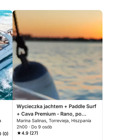
Wycieczka jachtem + Paddle Surf
+ Cava Premium - Rano, po
a
Marina Salinas, Torrevieja, Hiszpania
południu lub o zachodzie słońca -
2h00 · Do 9 osób
2 godziny - ALL INCLUSIVE
4.9 (27)
0 (0)