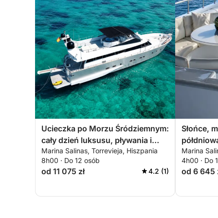
Ucieczka po Morzu Śródziemnym:
Słońce, m
cały dzień luksusu, pływania i
półdniow
Marina Salinas, Torrevieja, Hiszpania
Marina Sali
odkrywania wybrzeża
Śródziem
8h00 · Do 12 osób
4h00 · Do 
od 11 075 zł
od 6 645 
4.2 (1)