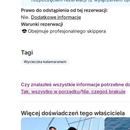
wydaje się bezproblemowy
Prawo do odstąpienia od tej rezerwacji:
Nie.
Dodatkowe informacje
To, co naprawdę wyróżnia to doświadczenie, to 
Warunki rezerwacji
przesadnej struktury – to po prostu przemyślany 
Obejmuje profesjonalnego skippera
ostatni guzik, a nic nie wydaje się wymuszone. 
sterami zostaniesz zabrany w najlepsze miejsc
wykorzystując zmieniające się światło, warunki na
Tagi
przegapiają.
Wycieczka katamaranem
To nie tylko czas spędzony na wodzie – to całod
wydaje się małym, słonecznym wspomnieniem cze
Czy znalazłeś wszystkie informacje potrzebne d
Tak, wszystko w porządku
/
Nie, czegoś brakuje
Więcej doświadczeń tego właściciela