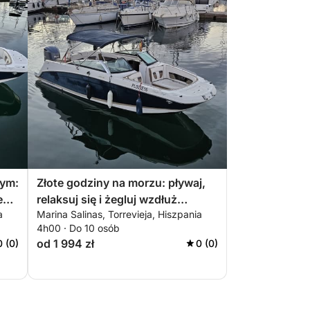
nym:
Złote godziny na morzu: pływaj,
e
relaksuj się i żegluj wzdłuż
a
Marina Salinas, Torrevieja, Hiszpania
wybrzeża Torrevieja
4h00 · Do 10 osób
od 1 994 zł
0 (0)
0 (0)