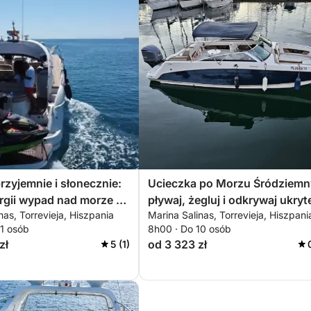
rzyjemnie i słonecznie:
Ucieczka po Morzu Śródziem
rgii wypad nad morze w
pływaj, żegluj i odkrywaj ukryt
nas, Torrevieja, Hiszpania
Marina Salinas, Torrevieja, Hiszpani
a
zakątki Torrevieja
11 osób
8h00 · Do 10 osób
zł
od 3 323 zł
5 (1)