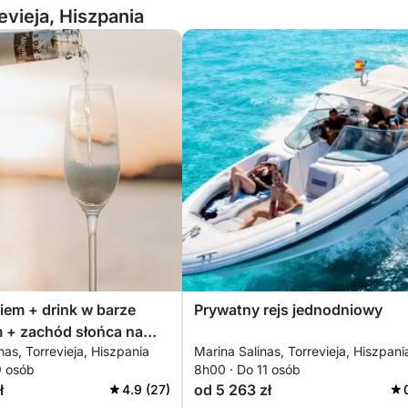
vieja, Hiszpania
kiem + drink w barze
Prywatny rejs jednodniowy
 + zachód słońca na
nas, Torrevieja, Hiszpania
Marina Salinas, Torrevieja, Hiszpani
w Torrevieja
9 osób
8h00 · Do 11 osób
ł
od 5 263 zł
4.9 (27)