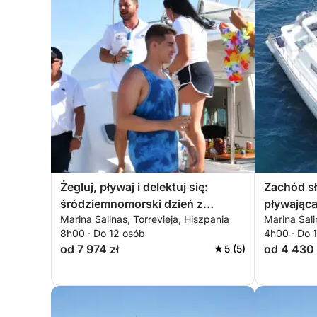
Żegluj, pływaj i delektuj się:
Zachód sł
śródziemnomorski dzień z
pływająca
Marina Salinas, Torrevieja, Hiszpania
Marina Sali
widokiem na morze i momentami
8h00 · Do 12 osób
4h00 · Do 
sushi
od 7 974 zł
od 4 430 
5 (5)