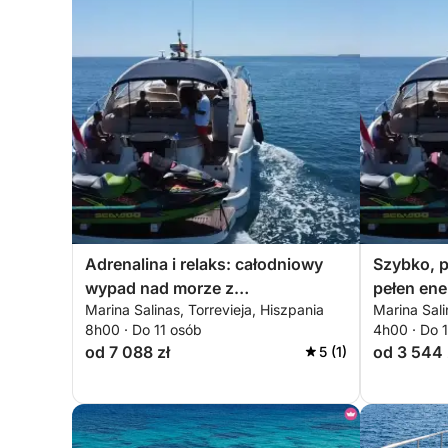
Adrenalina i relaks: całodniowy
Szybko, p
wypad nad morze z
pełen ene
Marina Salinas, Torrevieja, Hiszpania
Marina Sali
ekscytującymi spacerami
Torreviej
8h00 · Do 11 osób
4h00 · Do 
od 7 088 zł
od 3 544 
5 (1)