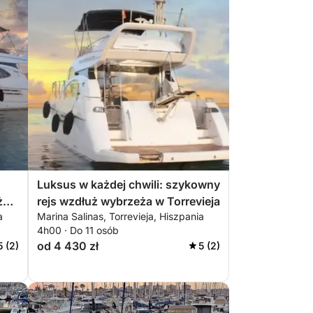
Luksus w każdej chwili: szykowny
ż
rejs wzdłuż wybrzeża w Torrevieja
a
Marina Salinas, Torrevieja, Hiszpania
4h00 · Do 11 osób
od 4 430 zł
5 (2)
5 (2)