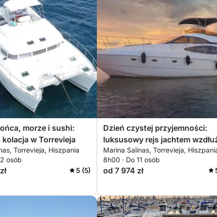
ońca, morze i sushi:
Dzień czystej przyjemności:
 kolacja w Torrevieja
luksusowy rejs jachtem wzdłu
nas, Torrevieja, Hiszpania
Marina Salinas, Torrevieja, Hiszpani
wybrzeża Torrevieja
12 osób
8h00 · Do 11 osób
zł
od 7 974 zł
5 (5)