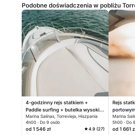
Podobne doświadczenia w pobliżu Torre
4-godzinny rejs statkiem +
Rejs stat
Paddle surfing + butelka wysokiej
portowym
Marina Salinas, Torrevieja, Hiszpania
Marina Sali
jakości cavy – ALL INCLUSIVE
salinach 
4h00 · Do 9 osób
5h00 · Do 
od 1 546 zł
od 1 661 z
4.9 (27)