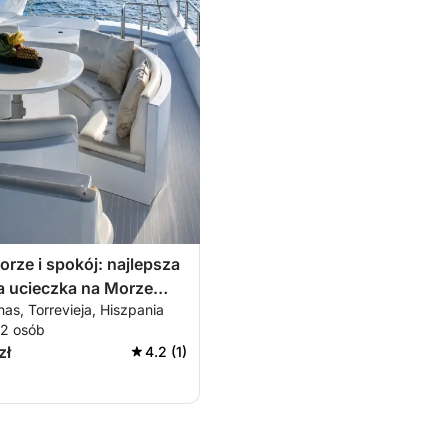
orze i spokój: najlepsza
a ucieczka na Morze
nas, Torrevieja, Hiszpania
ne
12 osób
zł
4.2 (1)