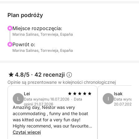
fioletowe. Niezależnie od tego, czy świętujesz
specjalną okazję, czy po prostu chcesz uciec na
Plan podróży
wieczór, ten rejs jest idealny dla tych, którzy chcą
Miejsce rozpoczęcia:
cieszyć się spokojnym pięknem morza o zachodzie
Marina Salinas, Torrevieja, España
słońca.
Powrót o:
Marina Salinas, Torrevieja, España
W cenie:
- Doświadczony sternik: Profesjonalny i przyjazny
sternik, który będzie Cię prowadził podczas rejsu i
4.8/5
·
42 recenzji
zadba o Twój komfort przez cały rejs.
Opinie są prezentowane w kolejności chronologicznej
Lei
Isak
- Udogodnienia na pokładzie: Przestronny pokład z
L
I
Data wynajmu 16.07.2026 · Data
Data wynajmu 
zacienionymi miejscami, miejscami do siedzenia i
opinii 21.07.2026
20.07.2026
Amazing day, Néstor was very
leżakami.
accommodating , funny and the boat
was kitted out for a very fun day!
- SUP do pływania o zachodzie słońca.
Highly recommend, was our favourite
day of our holiday
Czytaj więcej