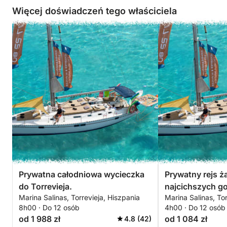
Więcej doświadczeń tego właściciela
------------------------------
-------------------------------
Prywatna całodniowa wycieczka
Prywatny rejs 
do Torrevieja.
najcichszych g
Marina Salinas, Torrevieja, Hiszpania
Marina Salinas, Tor
Torrevieja.
8h00 · Do 12 osób
4h00 · Do 12 osób
od 1 988 zł
od 1 084 zł
4.8 (42)