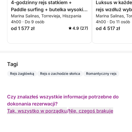
4-godzinny rejs statkiem +
Luksus w każdej
Paddle surfing + butelka wysokiej
rejs wzdłuż wyb
Marina Salinas, Torrevieja, Hiszpania
Marina Salinas, Tor
jakości cavy – ALL INCLUSIVE
4h00 · Do 9 osób
4h00 · Do 11 osób
od 1 577 zł
od 4 517 zł
4.9 (27)
Tagi
Rejs żaglówką
Rejs o zachodzie słońca
Romantyczny rejs
Czy znalazłeś wszystkie informacje potrzebne do
dokonania rezerwacji?
Tak, wszystko w porządku
/
Nie, czegoś brakuje