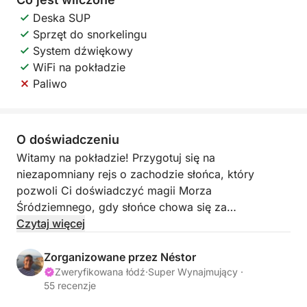
Deska SUP
Sprzęt do snorkelingu
System dźwiękowy
WiFi na pokładzie
Paliwo
O doświadczeniu
Witamy na pokładzie! Przygotuj się na
niezapomniany rejs o zachodzie słońca, który
pozwoli Ci doświadczyć magii Morza
Śródziemnego, gdy słońce chowa się za
horyzontem.
Czytaj więcej
Ten rejs o zachodzie słońca to wyjątkowa okazja,
Zorganizowane przez Néstor
aby się zrelaksować, cieszyć się spokojnymi
Zweryfikowana łódź
·
Super Wynajmujący ·
55 recenzje
wodami i podziwiać zapierające dech w piersiach
widoki, gdy niebo zmienia barwy na złote, różowe i