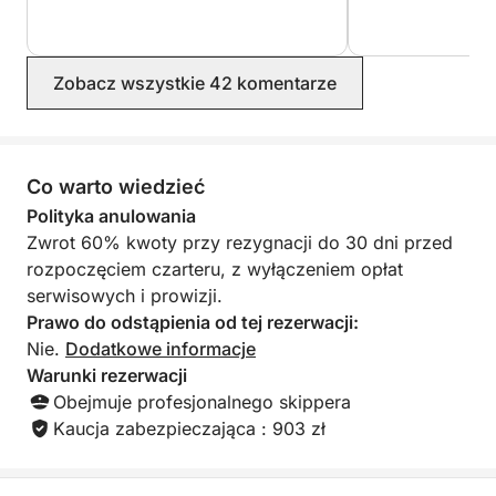
Głównym punktem tego rejsu jest oczywiście
zachód słońca. Płynąc wzdłuż wybrzeża, będziesz
obserwować, jak niebo powoli zmienia się w żywe
Zobacz wszystkie 42 komentarze
barwy, tworząc idealną scenerię do relaksu i
refleksji.
Ten 4-godzinny rejs o zachodzie słońca to idealny
Co warto wiedzieć
sposób na zakończenie dnia. Wejdź na pokład, weź
Polityka anulowania
ręcznik i krem do opalania i daj się ponieść
Zwrot 60% kwoty przy rezygnacji do 30 dni przed
spokojowi morza aż do zmierzchu.
rozpoczęciem czarteru, z wyłączeniem opłat
serwisowych i prowizji.
Zarezerwuj swoją przygodę o zachodzie słońca już
Prawo do odstąpienia od tej rezerwacji:
teraz i poznaj Morze Śródziemne jak nigdy dotąd!
Nie.
Dodatkowe informacje
Czekamy na Ciebie na pokładzie.
Warunki rezerwacji
Obejmuje profesjonalnego skippera
------------------------------
Kaucja zabezpieczająca : 903 zł
-------------------------------
Opłata za skippera obejmuje: skippera, sprzątanie
końcowe i paliwo.