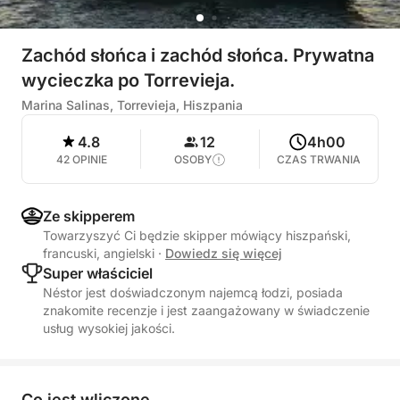
Zachód słońca i zachód słońca. Prywatna
wycieczka po Torrevieja.
Marina Salinas, Torrevieja, Hiszpania
4.8
12
4h00
42 OPINIE
OSOBY
CZAS TRWANIA
Ze skipperem
Towarzyszyć Ci będzie skipper mówiący hiszpański,
francuski, angielski
·
Dowiedz się więcej
Super właściciel
Néstor jest doświadczonym najemcą łodzi, posiada
znakomite recenzje i jest zaangażowany w świadczenie
usług wysokiej jakości.
Co jest wliczone