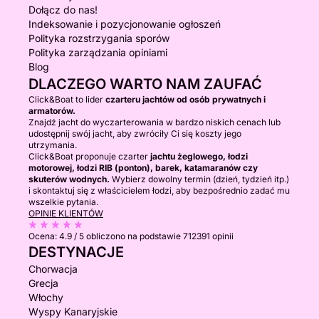
Dołącz do nas!
Indeksowanie i pozycjonowanie ogłoszeń
Polityka rozstrzygania sporów
Polityka zarządzania opiniami
Blog
DLACZEGO WARTO NAM ZAUFAĆ
Click&Boat to lider
czarteru jachtów od osób prywatnych i
armatorów.
Znajdź jacht do wyczarterowania w bardzo niskich cenach lub
udostępnij swój jacht, aby zwróciły Ci się koszty jego
utrzymania.
Click&Boat proponuje czarter
jachtu żeglowego, łodzi
motorowej, łodzi RIB (ponton), barek, katamaranów czy
skuterów wodnych.
Wybierz dowolny termin (dzień, tydzień itp.)
i skontaktuj się z właścicielem łodzi, aby bezpośrednio zadać mu
wszelkie pytania.
OPINIE KLIENTÓW
Ocena:
4.9 / 5
obliczono na podstawie 712391 opinii
DESTYNACJE
Chorwacja
Grecja
Włochy
Wyspy Kanaryjskie