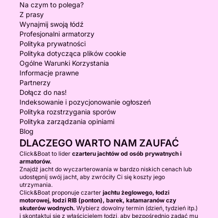
Na czym to polega?
Z prasy
Wynajmij swoją łódź
Profesjonalni armatorzy
Polityka prywatności
Polityka dotycząca plików cookie
Ogólne Warunki Korzystania
Informacje prawne
Partnerzy
Dołącz do nas!
Indeksowanie i pozycjonowanie ogłoszeń
Polityka rozstrzygania sporów
Polityka zarządzania opiniami
Blog
DLACZEGO WARTO NAM ZAUFAĆ
Click&Boat to lider
czarteru jachtów od osób prywatnych i
armatorów.
Znajdź jacht do wyczarterowania w bardzo niskich cenach lub
udostępnij swój jacht, aby zwróciły Ci się koszty jego
utrzymania.
Click&Boat proponuje czarter
jachtu żeglowego, łodzi
motorowej, łodzi RIB (ponton), barek, katamaranów czy
skuterów wodnych.
Wybierz dowolny termin (dzień, tydzień itp.)
i skontaktuj się z właścicielem łodzi, aby bezpośrednio zadać mu