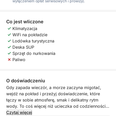
wyłączeniem opłat serwisowych i prowizji).
Co jest wliczone
Klimatyzacja
WiFi na pokładzie
Lodówka turystyczna
Deska SUP
Sprzęt do nurkowania
Paliwo
O doświadczeniu
Gdy zapada wieczór, a morze zaczyna migotać,
wejdź na pokład i przeżyj doświadczenie, które
łączy w sobie atmosferę, smak i delikatny rytm
wody. To coś więcej niż ucieczka od codzienności:
to chwila, którą warto delektować.
Czytaj więcej