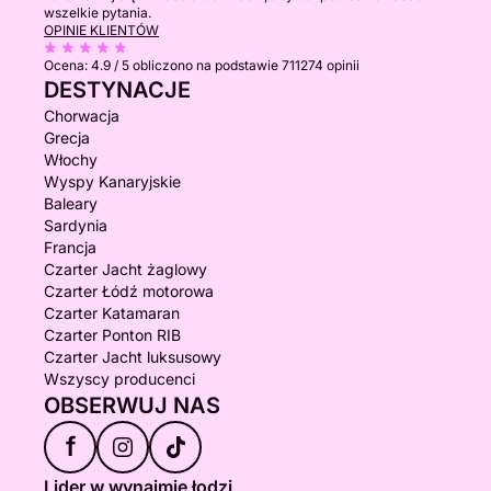
wszelkie pytania.
OPINIE KLIENTÓW
Ocena:
4.9 / 5
obliczono na podstawie 711274 opinii
DESTYNACJE
Chorwacja
Grecja
Włochy
Wyspy Kanaryjskie
Baleary
Sardynia
Francja
Czarter Jacht żaglowy
Czarter Łódź motorowa
Czarter Katamaran
Czarter Ponton RIB
Czarter Jacht luksusowy
Wszyscy producenci
OBSERWUJ NAS
f
Lider w wynajmie łodzi