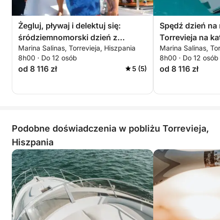
To, co go wyróżnia, to połączenie rzadko
spotykanych elementów: przestrzeni, stabilności i
Żegluj, pływaj i delektuj się:
Spędź dzień na
kulinarnych doznań z Morzem Śródziemnym w tle.
śródziemnomorski dzień z
Torrevieja na k
Atmosfera jest swobodna, a zarazem wyrafinowana,
Marina Salinas, Torrevieja, Hiszpania
Marina Salinas, Tor
widokiem na morze i momentami
towarzyska, a zarazem intymna.
8h00 · Do 12 osób
8h00 · Do 12 osób
sushi
od 8 116 zł
od 8 116 zł
5 (5)
Idealne na wieczorne wyjście, specjalną okazję lub
po prostu na coś innego – to miejsce oferuje
niezapomnianą atmosferę, smaki i widoki w
zaledwie kilka godzin.
Podobne doświadczenia w pobliżu Torrevieja,
Hiszpania