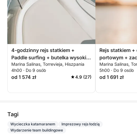
4-godzinny rejs statkiem +
Rejs statkiem +
Paddle surfing + butelka wysokiej
portowym + zac
Marina Salinas, Torrevieja, Hiszpania
Marina Salinas, Tor
jakości cavy – ALL INCLUSIVE
salinach w Torre
4h00 · Do 9 osób
5h00 · Do 9 osób
od 1 574 zł
od 1 691 zł
4.9 (27)
Tagi
Wycieczka katamaranem
Imprezowy rejs łodzią
Wydarzenie team buildingowe