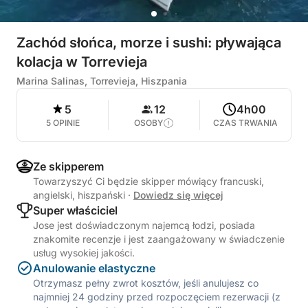
Zachód słońca, morze i sushi: pływająca
kolacja w Torrevieja
Marina Salinas, Torrevieja, Hiszpania
5
12
4h00
5 OPINIE
OSOBY
CZAS TRWANIA
Ze skipperem
Towarzyszyć Ci będzie skipper mówiący francuski,
angielski, hiszpański
·
Dowiedz się więcej
Super właściciel
Jose jest doświadczonym najemcą łodzi, posiada
znakomite recenzje i jest zaangażowany w świadczenie
usług wysokiej jakości.
Anulowanie elastyczne
Otrzymasz pełny zwrot kosztów, jeśli anulujesz co
najmniej 24 godziny przed rozpoczęciem rezerwacji (z