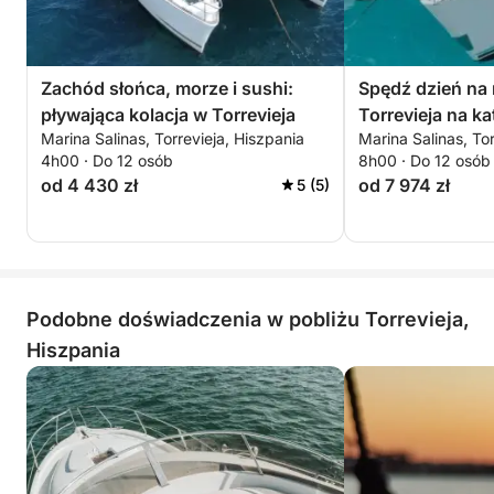
leniwego lunchu na morzu. Połączenie przestrzeni,
stabilności i atmosfery sprawia, że każda chwila jest
przyjemna, niezależnie od tego, czy świętujemy
Zachód słońca, morze i sushi:
Spędź dzień na
specjalną okazję, czy po prostu cieszymy się
pływająca kolacja w Torrevieja
Torrevieja na k
wspólnie spędzonym czasem.
Marina Salinas, Torrevieja, Hiszpania
Marina Salinas, Tor
4h00 · Do 12 osób
8h00 · Do 12 osób
od 4 430 zł
od 7 974 zł
5 (5)
Podobne doświadczenia w pobliżu Torrevieja,
Hiszpania