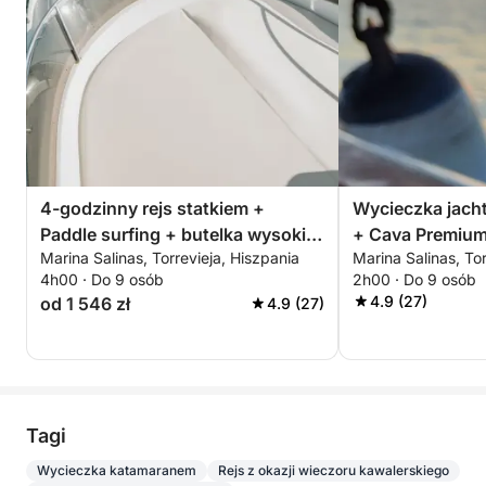
4-godzinny rejs statkiem +
Wycieczka jach
Paddle surfing + butelka wysokiej
+ Cava Premium
Marina Salinas, Torrevieja, Hiszpania
Marina Salinas, Tor
jakości cavy – ALL INCLUSIVE
południu lub o 
4h00 · Do 9 osób
2h00 · Do 9 osób
2 godziny - AL
4.9 (27)
od 1 546 zł
4.9 (27)
Tagi
Wycieczka katamaranem
Rejs z okazji wieczoru kawalerskiego