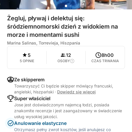
Żegluj, pływaj i delektuj się:
śródziemnomorski dzień z widokiem na
morze i momentami sushi
Marina Salinas, Torrevieja, Hiszpania
5
12
8h00
5 OPINIE
OSOBY
CZAS TRWANIA
Ze skipperem
Towarzyszyć Ci będzie skipper mówiący francuski,
angielski, hiszpański
·
Dowiedz się więcej
Super właściciel
Jose jest doświadczonym najemcą łodzi, posiada
znakomite recenzje i jest zaangażowany w świadczenie
usług wysokiej jakości.
Anulowanie elastyczne
Otrzymasz pełny zwrot kosztów, jeśli anulujesz co