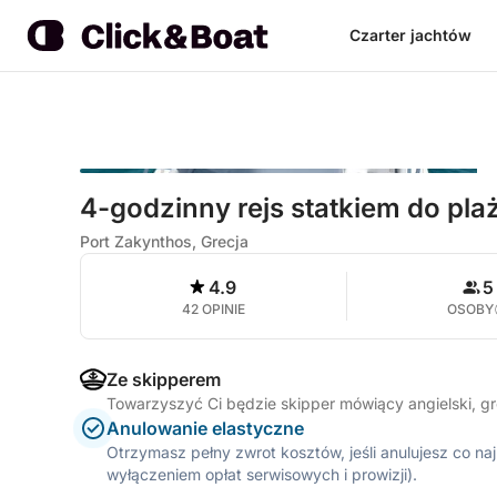
Czarter jachtów
4-godzinny rejs statkiem do pla
Port Zakynthos, Grecja
4.9
5
42 OPINIE
OSOBY
Ze skipperem
Towarzyszyć Ci będzie skipper mówiący angielski, g
Anulowanie elastyczne
Otrzymasz pełny zwrot kosztów, jeśli anulujesz co n
wyłączeniem opłat serwisowych i prowizji).