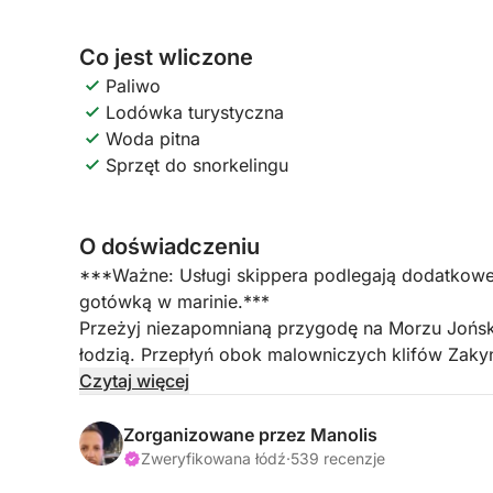
Co jest wliczone
Paliwo
Lodówka turystyczna
Woda pitna
Sprzęt do snorkelingu
O doświadczeniu
***Ważne: Usługi skippera podlegają dodatkowej
gotówką w marinie.***
Przeżyj niezapomnianą przygodę na Morzu Jońs
łodzią. Przepłyń obok malowniczych klifów Zaky
(Wrak Statku), zanurz się w tętniących życiem Błę
Czytaj więcej
plaży Salinas (Makris Gialos) i odkryj historyczne 
Zorganizowane przez Manolis
📍 Najważniejsze atrakcje i plan podróży: Plaża 
Zweryfikowana łódź
·
539 recenzje
całym świecie Zatoki Przemytników, aby podziwia