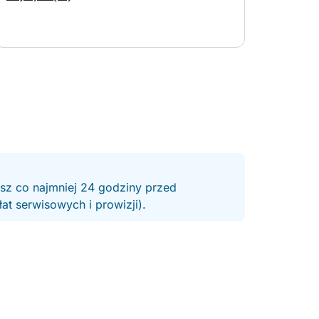
whole experience stress-free. The boat trip itself
was fantastic! We had plenty of time to take
photos, swim, and simply relax while enjoying
the beautiful scenery. The captain was friendly,
and the entire experience exceeded our
expectations. Highly recommend it—10/10!
esz co najmniej 24 godziny przed
t serwisowych i prowizji).