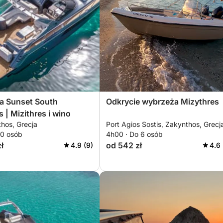
a Sunset South
Odkrycie wybrzeża Mizythres
 | Mizithres i wino
hos, Grecja
Port Agios Sostis, Zakynthos, Grecj
10 osób
4h00 · Do 6 osób
ł
od 542 zł
4.9 (9)
4.6 