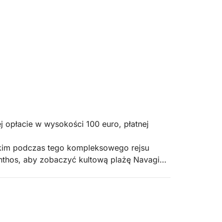
 opłacie w wysokości 100 euro, płatnej
kim podczas tego kompleksowego rejsu
nthos, aby zobaczyć kultową plażę Navagio
kitnych Grotach, zrelaksuj się na brzegu
ruiny i naturalne łuki w St. Andres.
Navagio (Wrak Statku): Popłyń do słynnej na
ć wysokie wapienne klify i rdzewiejący wrak