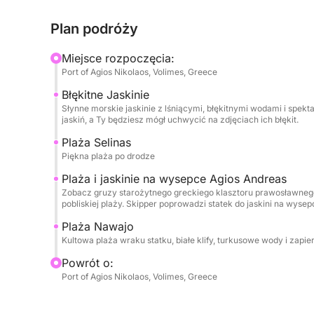
statku MV Panagiotis. Łódź zatrzymuje się tuż pr
Plan podróży
tej dramatycznej, krystalicznej zatoki.
Miejsce rozpoczęcia:
Błękitne Groty: Popłyń wzdłuż dzikiego północne
Port of Agios Nikolaos, Volimes, Greece
Groty. Mniejsze łodzie wślizgują się bezpośredni
Błękitne Jaskinie
odbija się od wody, oświetlając jaskinie mieniącym
Słynne morskie jaskinie z lśniącymi, błękitnymi wodami i spek
jaskiń, a Ty będziesz mógł uchwycić na zdjęciach ich błękit.
Plaża Salinas: Zakotwicz na pięknych, kamienisty
Plaża Selinas
mnóstwo czasu na zejście z łodzi i pływanie w pł
Piękna plaża po drodze
prostu relaks w greckim słońcu.
Plaża i jaskinie na wysepce Agios Andreas
Zobacz gruzy starożytnego greckiego klasztoru prawosławnego.
Wyspa Świętego Andrzeja i ruiny klasztoru: Odkry
pobliskiej plaży. Skipper poprowadzi statek do jaskini na wysep
Możesz tu żeglować blisko imponujących natural
Plaża Nawajo
historyczne widoki starego, zrujnowanego klasz
Kultowa plaża wraku statku, białe klify, turkusowe wody i zapie
Powrót o:
ℹ️ Co musisz wiedziećCzas trwania: Pół dnia, 4 go
Port of Agios Nikolaos, Volimes, Greece
krem z filtrem, nakrycie głowy i aparat fotograf
własnej wody i lekkich przekąsek.