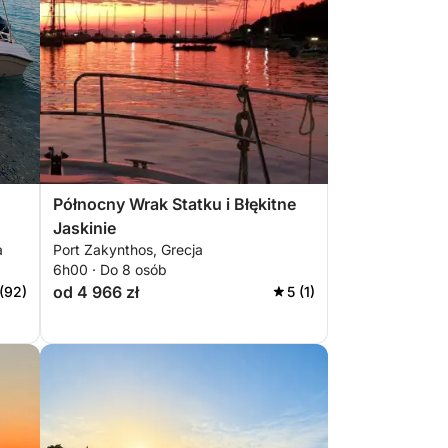
Północny Wrak Statku i Błękitne
Jaskinie
a
Port Zakynthos, Grecja
6h00 · Do 8 osób
od 4 966 zł
(92)
5 (1)