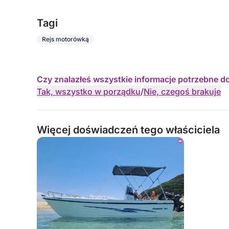
Tagi
Rejs motorówką
Czy znalazłeś wszystkie informacje potrzebne d
Tak, wszystko w porządku
/
Nie, czegoś brakuje
Więcej doświadczeń tego właściciela