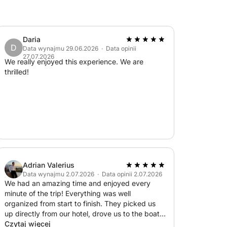
Daria
D
Data wynajmu 29.06.2026 · Data opinii
27.07.2026
We really enjoyed this experience. We are
thrilled!
Adrian Valerius
Data wynajmu 2.07.2026 · Data opinii 2.07.2026
We had an amazing time and enjoyed every
minute of the trip! Everything was well
organized from start to finish. They picked us
up directly from our hotel, drove us to the boat,
and brought us back afterward, which made the
Czytaj więcej