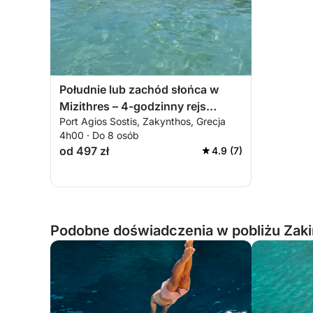
Południe lub zachód słońca w
Mizithres – 4-godzinny rejs
Port Agios Sostis, Zakynthos, Grecja
statkiem, obserwacja żółwi,
4h00 · Do 8 osób
wyspa Marathonisi, jaskinie Keri i
od 497 zł
4.9 (7)
plaża Mizithres
Podobne doświadczenia w pobliżu Zaki