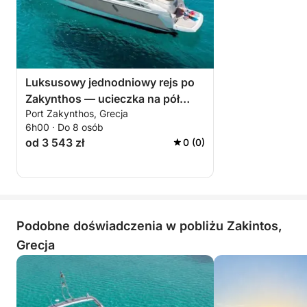
Luksusowy jednodniowy rejs po
Zakynthos — ucieczka na pół
Port Zakynthos, Grecja
wyspy (5 godz.)
6h00 · Do 8 osób
od 3 543 zł
0 (0)
Podobne doświadczenia w pobliżu Zakintos,
Grecja