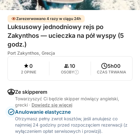
Zarezerwowano 4 razy w ciągu 24h
Luksusowy jednodniowy rejs po
Zakynthos — ucieczka na pół wyspy (5
godz.)
Port Zakynthos, Grecja
0
10
5h00
2 OPINIE
OSOBY
CZAS TRWANIA
Ze skipperem
Towarzyszyć Ci będzie skipper mówiący angielski,
grecki
·
Dowiedz się więcej
Anulowanie elastyczne
Otrzymasz pełny zwrot kosztów, jeśli anulujesz co
najmniej 24 godziny przed rozpoczęciem rezerwacji (z
wyłączeniem opłat serwisowych i prowizji).