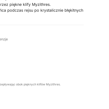
zez piękne klify Myzithres.
ca podczas rejsu po krystalicznie błękitnych
ny lub przyjaciół.
sł.
o godzinie 17:00 i rozpoczynamy naszą
enzje
romantycznego miejsca, gdzie można
iśmy, około godziny 22:00, pełni
zepływając obok pięknych klifów Myzithres.