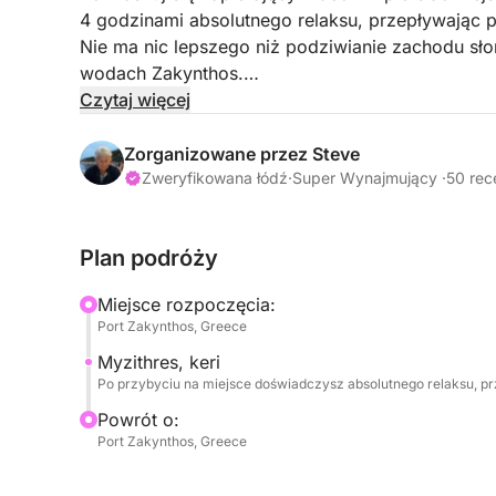
4 godzinami absolutnego relaksu, przepływając pr
Nie ma nic lepszego niż podziwianie zachodu słoń
wodach Zakynthos.
Niezapomniane przeżycie dla Ciebie, Twojej rodzi
Czytaj więcej
Wieczorem będziesz miał pełne serce i wolny umy
Zorganizowane przez Steve
Wsiadamy na jacht w głównym porcie Zakynthos 
Zweryfikowana łódź
·
Super Wynajmujący ·
50 rec
podróż, kierując się do słynnego i najbardziej 
podziwiać zachód słońca – Myzithres.
Plan podróży
Po zachodzie słońca wrócimy tam, skąd wyruszyl
Miejsce rozpoczęcia:
niesamowitych wspomnień!
Port Zakynthos, Greece
Myzithres, keri
Paliwo nie jest wliczone w cenę!
Po przybyciu na miejsce doświadczysz absolutnego relaksu, pr
Powrót o:
Port Zakynthos, Greece