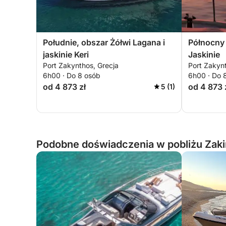
Południe, obszar Żółwi Lagana i
Północny 
jaskinie Keri
Jaskinie
Port Zakynthos, Grecja
Port Zakynt
6h00 · Do 8 osób
6h00 · Do 
od 4 873 zł
od 4 873 
5 (1)
Podobne doświadczenia w pobliżu Zaki