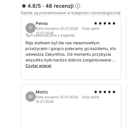
4.8/5
·
48 recenzji
Opinie są prezentowane w kolejności chronologicznej
Petros
P
Data wynajmu 25.07.2026 · Data opinii
27.07.2026
Przetłumaczone z angielski
Rejs statkiem był dla nas niesamowitym
przeżyciem i gorąco polecamy go każdemu, kto
odwiedza Zakynthos. Od momentu przybycia
wszystko było bardzo dobrze zorganizowane i
komfortowe. Jacht był przestronny, czysty i
Czytaj więcej
idealny na relaksujący dzień na morzu. Kapitan i
załoga byli niezwykle przyjaźni, profesjonalni i
gościnni. Zadbali o komfort wszystkich
pasażerów i zadbali o nich przez cały rejs,
Moritz
tworząc naprawdę przyjemną atmosferę.
M
Data wynajmu 10.07.2026 · Data opinii
Odwiedziliśmy piękne miejsca, mieliśmy
10.07.2026
mnóstwo czasu na pływanie i relaks, a całe
doświadczenie było dokładnie takie, jakiego
oczekiwaliśmy.