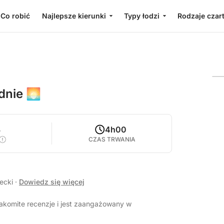
Co robić
Najlepsze kierunki
Typy łodzi
Rodzaje czar
dnie 🌅
8
4h00
CZAS TRWANIA
recki
·
Dowiedz się więcej
akomite recenzje i jest zaangażowany w