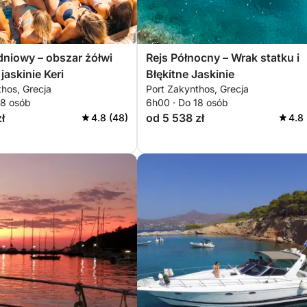
dniowy – obszar żółwi
Rejs Północny – Wrak statku i
jaskinie Keri
Błękitne Jaskinie
hos, Grecja
Port Zakynthos, Grecja
18 osób
6h00 · Do 18 osób
ł
od 5 538 zł
4.8 (48)
4.8 