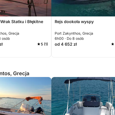
Wrak Statku i Błękitne
Rejs dookoła wyspy
hos, Grecja
Port Zakynthos, Grecja
8 osób
6h00 · Do 8 osób
zł
od 4 652 zł
5 (1)
ntos, Grecja