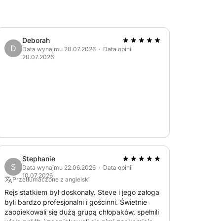
Deborah
D
Data wynajmu 20.07.2026 · Data opinii
20.07.2026
Stephanie
S
Data wynajmu 22.06.2026 · Data opinii
10.07.2026
Przetłumaczone z angielski
Rejs statkiem był doskonały. Steve i jego załoga
byli bardzo profesjonalni i gościnni. Świetnie
zaopiekowali się dużą grupą chłopaków, spełnili