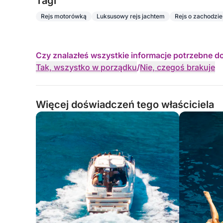
Tagi
Rejs motorówką
Luksusowy rejs jachtem
Rejs o zachodzie
Czy znalazłeś wszystkie informacje potrzebne d
Tak, wszystko w porządku
/
Nie, czegoś brakuje
Więcej doświadczeń tego właściciela