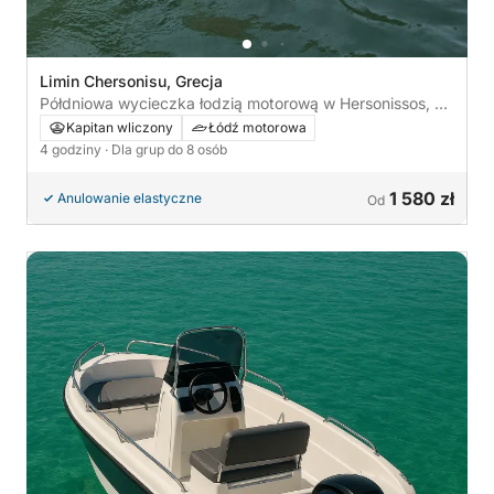
Limin Chersonisu, Grecja
Półdniowa wycieczka łodzią motorową w Hersonissos, do
wyboru samodzielnie lub z naszym profesjonalnym
Kapitan wliczony
Łódź motorowa
sternikiem
4 godziny
· Dla grup do 8 osób
1 580 zł
Anulowanie elastyczne
Od