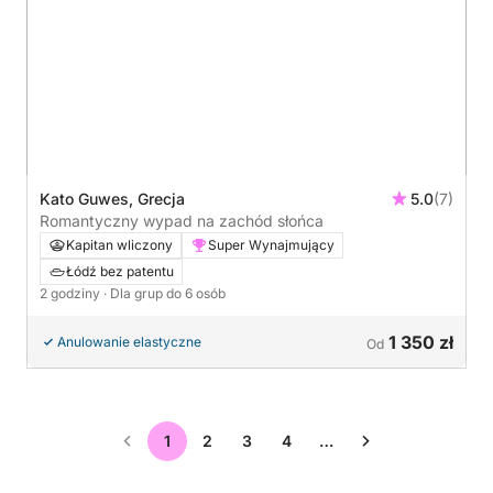
Kato Guwes, Grecja
5.0
(7)
Romantyczny wypad na zachód słońca
Kapitan wliczony
Super Wynajmujący
Łódź bez patentu
2 godziny
· Dla grup do 6 osób
1 350 zł
Anulowanie elastyczne
Od
1
2
3
4
…