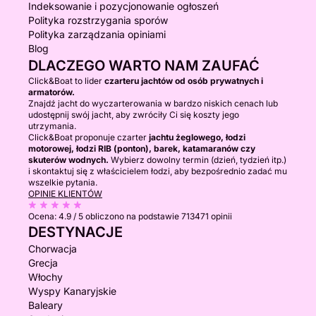
Indeksowanie i pozycjonowanie ogłoszeń
Polityka rozstrzygania sporów
Polityka zarządzania opiniami
Blog
DLACZEGO WARTO NAM ZAUFAĆ
Click&Boat to lider
czarteru jachtów od osób prywatnych i
armatorów.
Znajdź jacht do wyczarterowania w bardzo niskich cenach lub
udostępnij swój jacht, aby zwróciły Ci się koszty jego
utrzymania.
Click&Boat proponuje czarter
jachtu żeglowego, łodzi
motorowej, łodzi RIB (ponton), barek, katamaranów czy
skuterów wodnych.
Wybierz dowolny termin (dzień, tydzień itp.)
i skontaktuj się z właścicielem łodzi, aby bezpośrednio zadać mu
wszelkie pytania.
OPINIE KLIENTÓW
Ocena:
4.9 / 5
obliczono na podstawie 713471 opinii
DESTYNACJE
Chorwacja
Grecja
Włochy
Wyspy Kanaryjskie
Baleary