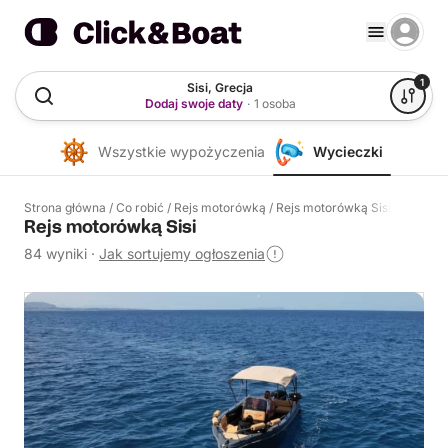
1
Sisi, Grecja
Dodaj swoje daty
·
1 osoba
Wszystkie wypożyczenia
Wycieczki
Strona główna
/
Co robić
/
Rejs motorówką
/
Rejs motorówką Sisi
Rejs motorówką Sisi
84 wyniki
·
Jak sortujemy ogłoszenia