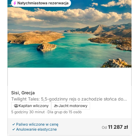
Natychmiastowa rezerwacja
Sisi, Grecja
Twilight Tales: 5,5-godzinny rejs o zachodzie słońca do
Plaki i Eloundy
Kapitan wliczony
Jacht motorowy
5 godziny 30 minut
· Dla grup do 15 osób
Paliwo wliczone w cenę
11 287 zł
Od
Anulowanie elastyczne