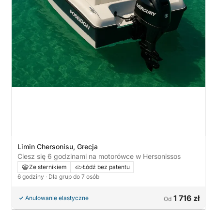
Limin Chersonisu, Grecja
Ciesz się 6 godzinami na motorówce w Hersonissos
Ze sternikiem
Łódź bez patentu
6 godziny
· Dla grup do 7 osób
1 716 zł
Anulowanie elastyczne
Od