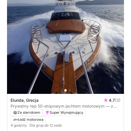
Elunda, Grecja
4.7
(3)
Prywatny rejs 50-stopowym jachtem motorowym — z
portu Elounda do Spinalongi i zatoki Mirabello (3–6
Ze sternikiem
Super Wynajmujący
godzin)
Łódź motorowa
4 godziny
· Dla grup do 12 osób