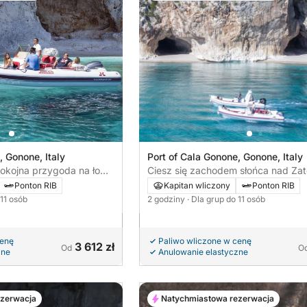
, Gonone, Italy
Port of Cala Gonone, Gonone, Italy
pokojna przygoda na łodzi
Ciesz się zachodem słońca nad Za
Orosei
Ponton RIB
Kapitan wliczony
Ponton RIB
 11 osób
2 godziny
· Dla grup do 11 osób
cenę
Paliwo wliczone w cenę
3 612 zł
Od
O
zne
Anulowanie elastyczne
ezerwacja
Natychmiastowa rezerwacja