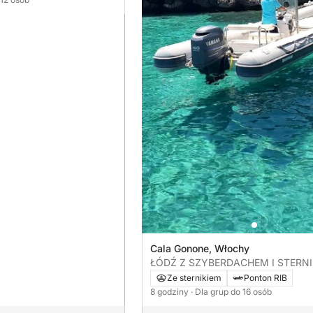
Cala Gonone, Włochy
ŁÓDŹ Z SZYBERDACHEM I STERNI
ZWIEDZANIA GOLFO DI OROSEI
Ze sternikiem
Ponton RIB
8 godziny
· Dla grup do 16 osób