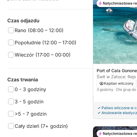
Natychmiastowa r
Czas odjazdu
Rano (08:00 – 12:00)
Popołudnie (12:00 – 17:00)
Wieczór (17:00 – 00:00)
Port of Cala Gonone
Świt w Zatoce: Rejs
Czas trwania
tajnych brzegów Sa
Kapitan wliczony
0 - 3 godziny
3 godziny
· Dla grup do
3 - 5 godzin
Paliwo wliczone w 
Anulowanie elastyc
>5 - 7 godzin
Cały dzień (7+ godzin)
Natychmiastowa r