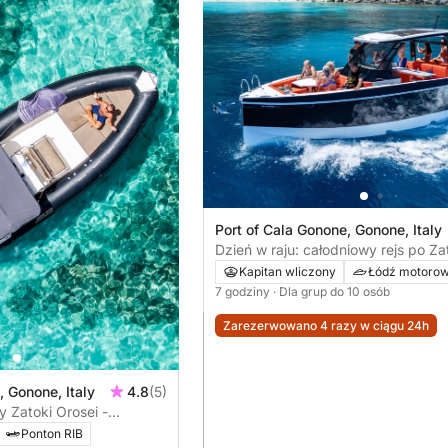
Port of Cala Gonone, Gonone, Italy
Dzień w raju: całodniowy rejs po Za
Orosei (D29)
Kapitan wliczony
Łódź motoro
7 godziny
· Dla grup do 10 osób
Zarezerwowano 4 razy w ciągu 24h
, Gonone, Italy
4.8
(5)
y Zatoki Orosei -
czka (CLUBMAN24)
Ponton RIB