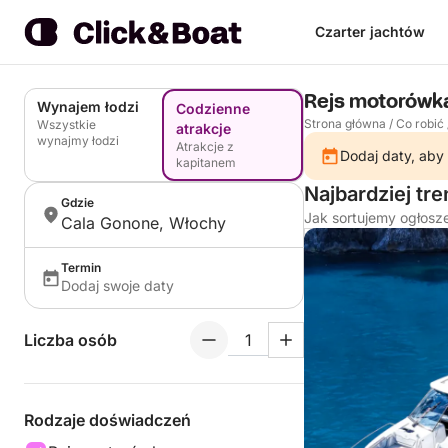
Czarter jachtów
Rejs motorówk
Wynajem łodzi
Codzienne
Strona główna
/
Co robić
Wszystkie
atrakcje
wynajmy łodzi
Atrakcje z
Dodaj daty, aby 
kapitanem
Najbardziej tr
Gdzie
Jak sortujemy ogłosz
Cala Gonone, Włochy
Termin
Dodaj swoje daty
Liczba osób
Rodzaje doświadczeń