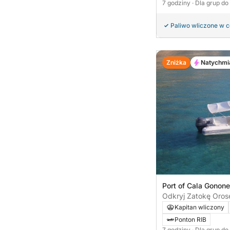
7 godziny
· Dla grup do
Paliwo wliczone w 
Zniżka
Natychmi
Port of Cala Gonone
Odkryj Zatokę Oros
Kapitan wliczony
Ponton RIB
7 godziny
· Dla grup do