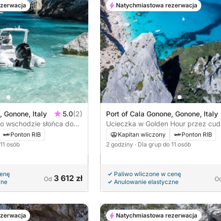
ezerwacja
Natychmiastowa rezerwacja
, Gonone, Italy
5.0
(2)
Port of Cala Gonone, Gonone, Italy
 o wschodzie słońca do
Ucieczka w Golden Hour przez cud
rdynii
Orosei
Ponton RIB
Kapitan wliczony
Ponton RIB
 11 osób
2 godziny
· Dla grup do 11 osób
cenę
Paliwo wliczone w cenę
3 612 zł
Od
O
zne
Anulowanie elastyczne
ezerwacja
Natychmiastowa rezerwacja