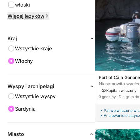
włoski
Więcej języków
Kraj
Wszystkie kraje
Włochy
Port of Cala Gonone
Niesamowita wyciec
Wyspy i archipelagi
Orosei
Kapitan wliczony
Wszystkie wyspy
3 godziny
· Dla grup do
Sardynia
Paliwo wliczone w 
Anulowanie elastyc
Miasto