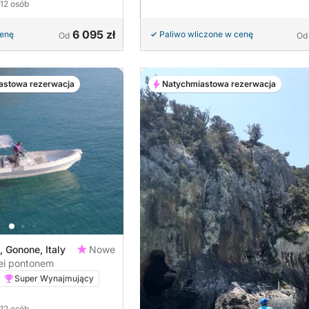
 12 osób
6 095 zł
cenę
Paliwo wliczone w cenę
Od
Od
astowa rezerwacja
Natychmiastowa rezerwacja
, Gonone, Italy
Nowe
ei pontonem
Super Wynajmujący
 12 osób