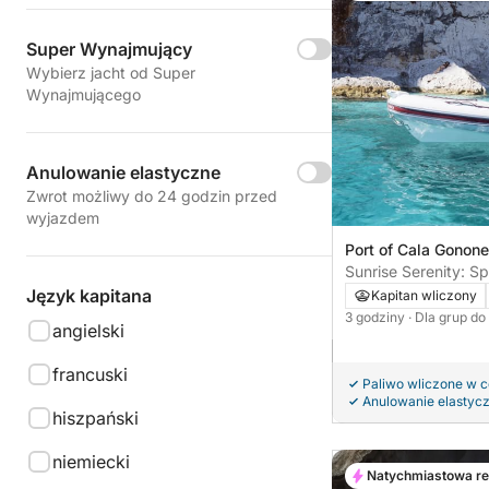
Super Wynajmujący
Wybierz jacht od Super
Wynajmującego
Anulowanie elastyczne
Zwrot możliwy do 24 godzin przed
wyjazdem
Port of Cala Gonone
Sunrise Serenity: S
w Zatoce Orosei
Język kapitana
Kapitan wliczony
3 godziny
· Dla grup do
angielski
francuski
Paliwo wliczone w 
Anulowanie elastyc
hiszpański
niemiecki
Natychmiastowa r