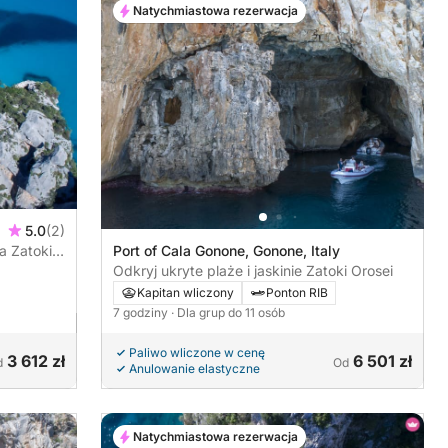
Natychmiastowa rezerwacja
5.0
(2)
a Zatoki
Port of Cala Gonone, Gonone, Italy
Odkryj ukryte plaże i jaskinie Zatoki Orosei
Kapitan wliczony
Ponton RIB
7 godziny
· Dla grup do 11 osób
Paliwo wliczone w cenę
3 612 zł
6 501 zł
d
Od
Anulowanie elastyczne
Natychmiastowa rezerwacja