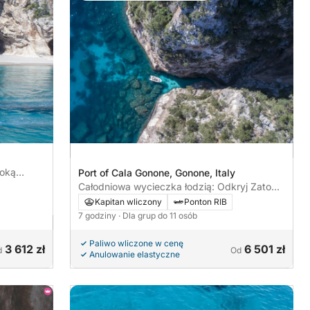
toką
Port of Cala Gonone, Gonone, Italy
Całodniowa wycieczka łodzią: Odkryj Zatokę
Orosei
Kapitan wliczony
Ponton RIB
7 godziny
· Dla grup do 11 osób
Paliwo wliczone w cenę
3 612 zł
6 501 zł
d
Od
Anulowanie elastyczne