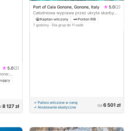
Port of Cala Gonone, Gonone, Italy
5.0
(2)
Całodniowa wyprawa przez ukryte skarby
Zatoki Orosei
Kapitan wliczony
Ponton RIB
7 godziny
· Dla grup do 11 osób
5.0
(2)
none:
mujący
Paliwo wliczone w cenę
6 501 zł
8 127 zł
Od
d
Anulowanie elastyczne