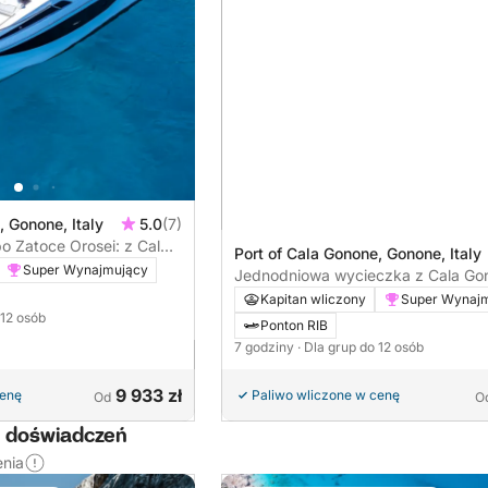
, Gonone, Italy
5.0
(7)
o Zatoce Orosei: z Cala
Port of Cala Gonone, Gonone, Italy
Super Wynajmujący
Jednodniowa wycieczka z Cala Go
pływanie po falach Sardynii
Kapitan wliczony
Super Wynaj
 12 osób
Ponton RIB
7 godziny
· Dla grup do 12 osób
9 933 zł
cenę
Paliwo wliczone w cenę
Od
O
h doświadczeń
enia