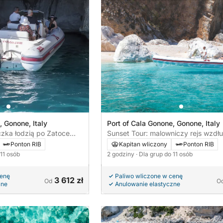
, Gonone, Italy
Port of Cala Gonone, Gonone, Italy
zka łodzią po Zatoce
Sunset Tour: malowniczy rejs wzdłu
Orosei
Ponton RIB
Kapitan wliczony
Ponton RIB
 11 osób
2 godziny
· Dla grup do 11 osób
cenę
Paliwo wliczone w cenę
3 612 zł
Od
O
zne
Anulowanie elastyczne