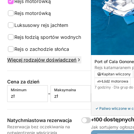
Rejs motorówką
Rejs motorówką
Luksusowy rejs jachtem
Rejs łodzią sportów wodnych
Rejs o zachodzie słońca
Więcej rodzajów doświadczeń
Port of Cala Gonone
Rejs katamaranem p
Gonone
Kapitan wliczony
Cena za dzień
Łódź motorowa
7 godziny
· Dla grup do
Minimum
Maksymalna
-
zł
zł
Paliwo wliczone w 
+100 dostępnyc
Natychmiastowa rezerwacja
Rezerwacja bez oczekiwania na
Jak sortujemy ogłosz
potwierdzenie właściciela