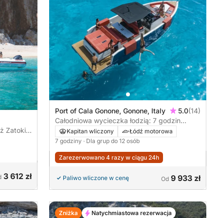
Port of Cala Gonone, Gonone, Italy
5.0
(14)
Całodniowa wycieczka łodzią: 7 godzin
czystej błogości w Zatoce Orosei (D34)
ż Zatoki
Kapitan wliczony
Łódź motorowa
7 godziny
· Dla grup do 12 osób
Zarezerwowano 4 razy w ciągu 24h
3 612 zł
d
9 933 zł
Paliwo wliczone w cenę
Od
Zniżka
Natychmiastowa rezerwacja