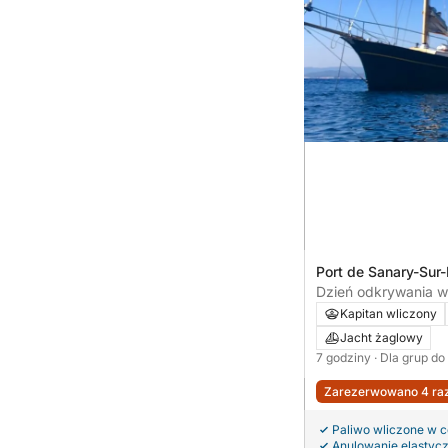
Port de Sanary-Sur-
sur-Mer, Francja
Dzień odkrywania wy
wyruszając z Sanar
Kapitan wliczony
Jacht żaglowy
7 godziny
· Dla grup do
Zarezerwowano 4 raz
Paliwo wliczone w 
Anulowanie elastyc