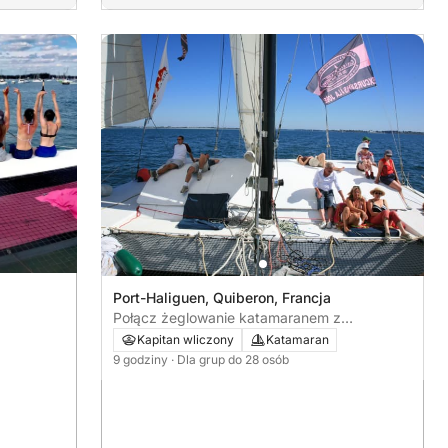
Port-Haliguen, Quiberon, Francja
Połącz żeglowanie katamaranem z
eksploracją wyspy Ile aux Moines
Kapitan wliczony
Katamaran
9 godziny
· Dla grup do 28 osób