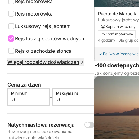
Rejs motorówką
Rejs motorówką
Puerto de Marbella,
Hiszpania
Luksusowy jacht wy
Luksusowy rejs jachtem
Cruise
Kapitan wliczony
Łódź motorowa
Rejs łodzią sportów wodnych
4 godziny
· Dla grup do
Rejs o zachodzie słońca
Paliwo wliczone w 
Więcej rodzajów doświadczeń
+100 dostępnyc
Jak sortujemy ogłosz
Cena za dzień
Minimum
Maksymalna
-
zł
zł
Natychmiastowa rezerwacja
Rezerwacja bez oczekiwania na
potwierdzenie właściciela