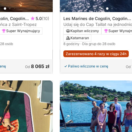
lin, Cogolin,
5.0
(10)
Les Marines de Cogolin, Cogolin,
ońca z Saint-Tropez
Francja
Udaj się do Cap Taillat na jednodni
przejażdżkę na pokładzie maxi ka
Super Wynajmujący
Kapitan wliczony
Super Wynaj
Katamaran
 28 osób
8 godziny
· Dla grup do 28 osób
Zarezerwowano 4 razy w ciągu 24h
8 065 zł
cenę
Paliwo wliczone w cenę
Od
Od