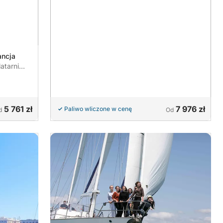
ancja
atarni
5 761 zł
7 976 zł
Paliwo wliczone w cenę
d
Od