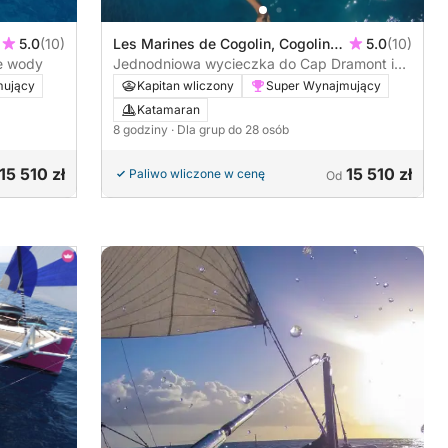
5.0
(10)
Les Marines de Cogolin, Cogolin,
5.0
(10)
we wody
Francja
Jednodniowa wycieczka do Cap Dramont i
masywu Esterel: Złota Wyspa
mujący
Kapitan wliczony
Super Wynajmujący
Katamaran
8 godziny
· Dla grup do 28 osób
15 510 zł
15 510 zł
Paliwo wliczone w cenę
Od