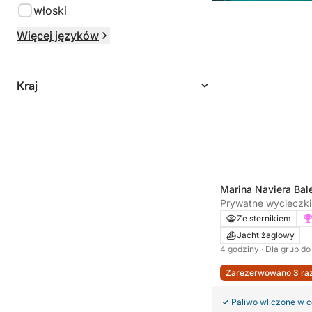
włoski
Więcej języków
Kraj
Marina Naviera Bal
Mallorca, Hiszpani
Prywatne wycieczki 
Inclusive i zabawki
Ze sternikiem
półdniowa wycieczk
Jacht żaglowy
4 godziny
· Dla grup do
Zarezerwowano 3 raz
Paliwo wliczone w 