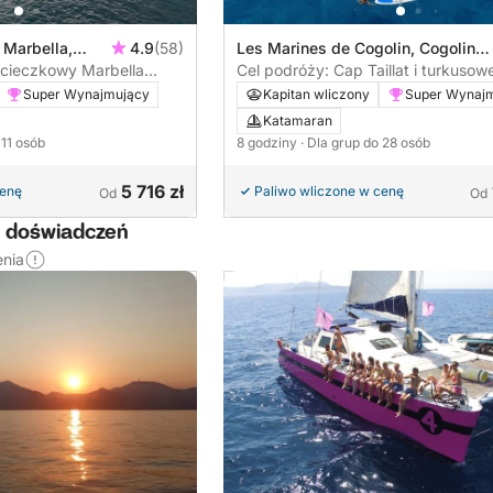
 Marbella,
4.9
(58)
Les Marines de Cogolin, Cogolin,
cieczkowy Marbella
Francja
Cel podróży: Cap Taillat i turkuso
Super Wynajmujący
Kapitan wliczony
Super Wynaj
Katamaran
 11 osób
8 godziny
· Dla grup do 28 osób
5 716 zł
cenę
Paliwo wliczone w cenę
Od
Od
h doświadczeń
enia