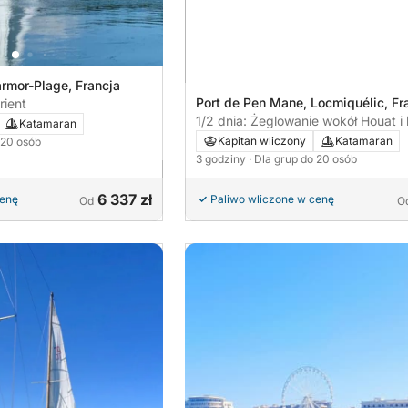
armor-Plage, Francja
Port de Pen Mane, Locmiquélic, Fr
rient
1/2 dnia: Żeglowanie wokół Houat i l
Katamaran
morskiej Teignouse
Kapitan wliczony
Katamaran
 20 osób
3 godziny
· Dla grup do 20 osób
6 337 zł
cenę
Paliwo wliczone w cenę
Od
O