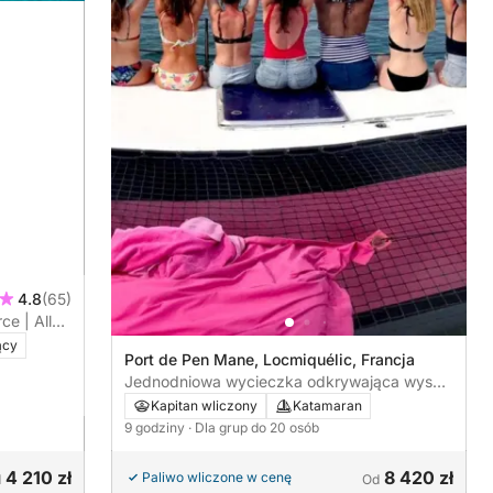
4.8
(65)
e | All
inna,
ący
Port de Pen Mane, Locmiquélic, Francja
Jednodniowa wycieczka odkrywająca wyspę
Groix
Kapitan wliczony
Katamaran
9 godziny
· Dla grup do 20 osób
4 210 zł
8 420 zł
Paliwo wliczone w cenę
d
Od