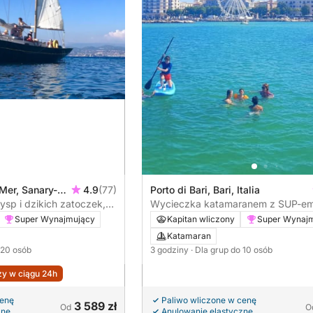
Mer, Sanary-
4.9
(77)
Porto di Bari, Bari, Italia
sp i dzikich zatoczek,
Wycieczka katamaranem z SUP-e
y-sur-Mer
Super Wynajmujący
Kapitan wliczony
Super Wynaj
Katamaran
 20 osób
3 godziny
· Dla grup do 10 osób
y w ciągu 24h
cenę
Paliwo wliczone w cenę
3 589 zł
Od
O
zne
Anulowanie elastyczne