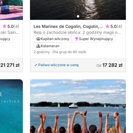
5.0
(4)
Les Marines de Cogolin, Cogolin,
5.0
(4)
oki Saint-
Francja
Rejs o zachodzie słońca: 2 godziny magii na
katamaranie
mujący
Kapitan wliczony
Super Wynajmujący
Katamaran
2 godziny
· Dla grup do 60 osób
21 271 zł
17 282 zł
Paliwo wliczone w cenę
Od