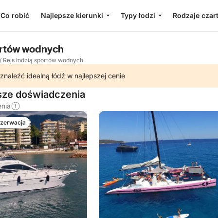
Co robić
Najlepsze kierunki
Typy łodzi
Rodzaje czar
ortów wodnych
/
Rejs łodzią sportów wodnych
znaleźć idealną łódź w najlepszej cenie
jsze doświadczenia
enia
ezerwacja