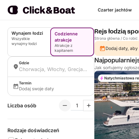
Czarter jachtów
Rejs łodzią sp
Wynajem łodzi
Codzienne
Strona główna
/
Co robić
Wszystkie
atrakcje
wynajmy łodzi
Atrakcje z
Dodaj daty, aby 
kapitanem
Najpopularnie
Gdzie
Jak sortujemy ogłosz
Natychmiastowa r
Termin
Dodaj swoje daty
Liczba osób
Rodzaje doświadczeń