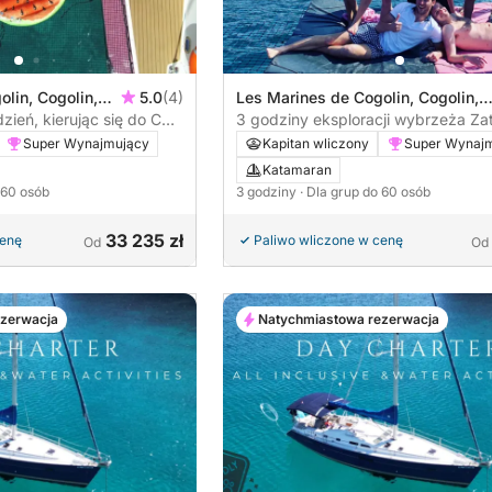
lin, Cogolin,
5.0
(4)
Les Marines de Cogolin, Cogolin,
zień, kierując się do Cap
Francja
3 godziny eksploracji wybrzeża Zat
Tropez
Super Wynajmujący
Kapitan wliczony
Super Wynaj
Katamaran
 60 osób
3 godziny
· Dla grup do 60 osób
33 235 zł
cenę
Paliwo wliczone w cenę
Od
Od
ezerwacja
Natychmiastowa rezerwacja