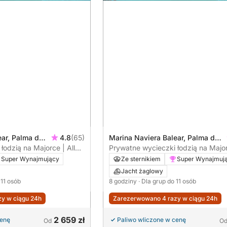
ear, Palma de
4.8
(65)
Marina Naviera Balear, Palma de
a
łodzią na Majorce | All
Mallorca, Hiszpania
Prywatne wycieczki łodzią na Majorc
 wodne – 4-godzinna,
Inclusive i zabawki wodne – 8-godz
Super Wynajmujący
Ze sternikiem
Super Wynajmuj
a (K4)
całodniowa wycieczka (K8)
Jacht żaglowy
 11 osób
8 godziny
· Dla grup do 11 osób
y w ciągu 24h
Zarezerwowano 4 razy w ciągu 24h
2 659 zł
cenę
Paliwo wliczone w cenę
Od
O