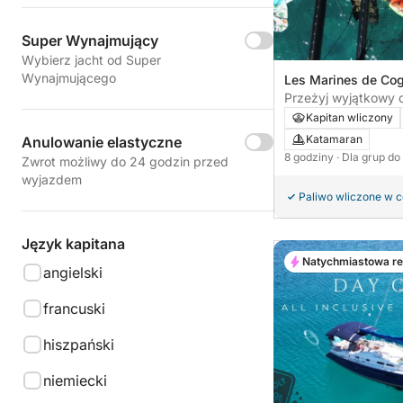
Super Wynajmujący
Wybierz jacht od Super
Wynajmującego
Les Marines de Cogo
Francja
Przeżyj wyjątkowy d
Taillat!
Kapitan wliczony
Katamaran
Anulowanie elastyczne
8 godziny
· Dla grup do
Zwrot możliwy do 24 godzin przed
wyjazdem
Paliwo wliczone w 
Język kapitana
Natychmiastowa r
angielski
francuski
hiszpański
niemiecki