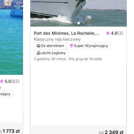
Port des Minimes, La Rochelle,
4.6
(3)
Francja
Klasyczny rejs keczowy
Ze sternikiem
Super Wynajmujący
Jacht żaglowy
2 godziny 30 minut
· Dla grup do 16 osób
5.0
(62)
m
mujący
1 773 zł
d
2 349 zł
Od