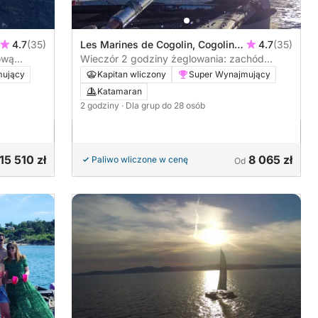
4.7
(35)
Les Marines de Cogolin, Cogolin,
4.7
(35)
ową
Francja
Wieczór 2 godziny żeglowania: zachód
tamaranu
słońca
mujący
Kapitan wliczony
Super Wynajmujący
Katamaran
2 godziny
· Dla grup do 28 osób
15 510 zł
8 065 zł
Paliwo wliczone w cenę
Od