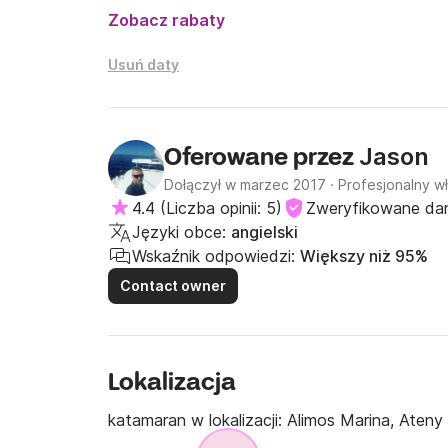
Zobacz rabaty
Usuń daty
Jason
Oferowane przez
Dołączył w marzec 2017
·
Profesjonalny wł
4.4
(
Liczba opinii: 5
)
Zweryfikowane da
Języki obce:
angielski
Wskaźnik odpowiedzi:
Większy niż 95%
Contact owner
Lokalizacja
katamaran w lokalizacji:
Alimos Marina, Ateny