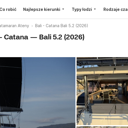
Co robić
Najlepsze kierunki
Typy łodzi
Rodzaje cza
atamaran Ateny
Bali - Catana Bali 5.2 (2026)
 - Catana — Bali 5.2 (2026)