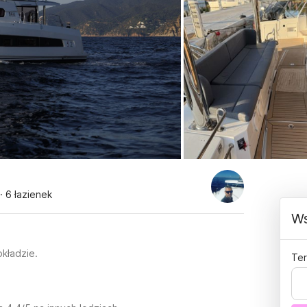
· 6 łazienek
Ws
okładzie.
Ter