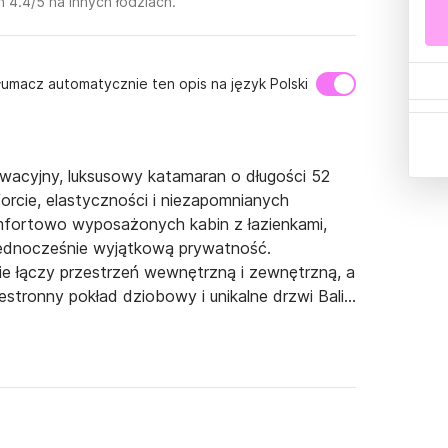
 4.4/5 na innych łodziach.
łumacz automatycznie ten opis na język Polski
nowacyjny, luksusowy katamaran o długości 52 
rcie, elastyczności i niezapomnianych 
fortowo wyposażonych kabin z łazienkami, 
jednocześnie wyjątkową prywatność. 
e łączy przestrzeń wewnętrzną i zewnętrzną, a 
estronny pokład dziobowy i unikalne drzwi Bali 
ą przestrzeń i doskonałe właściwości 
nne wakacje, czartery z załogą i dłuższe rejsy.