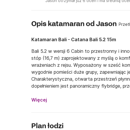
Jason otrzymał już 6 ocen i ma średnią ocen
Opis katamaran od Jason
Przet
Katamaran Bali - Catana Bali 5.2 15m
Bali 5.2 w wersji 6 Cabin to przestronny i in
stóp (16,7 m) zaprojektowany z myślą o komfo
wrażeniach z rejsu. Wyposażony w sześć kom
wygodnie pomieści duże grupy, zapewniając 
Charakterystyczna, otwarta przestrzeń płynni
dopełnieniem jest panoramiczny flybridge, prz
Door. Łącząc nowoczesną elegancję, wyjątkow
żeglarskie, Bali 5.2 to idealny wybór na rodzi
Więcej
Plan łodzi