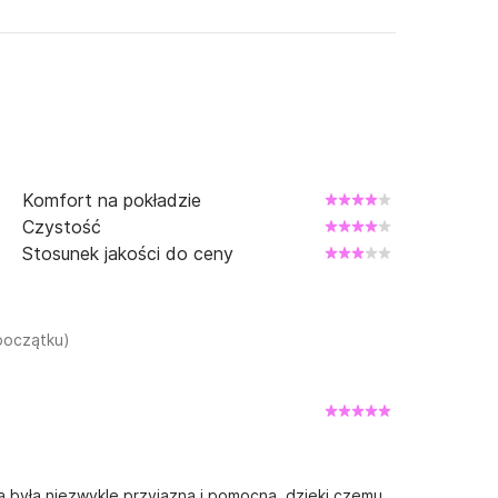
Komfort na pokładzie
Czystość
Stosunek jakości do ceny
początku)
ga była niezwykle przyjazna i pomocna, dzięki czemu