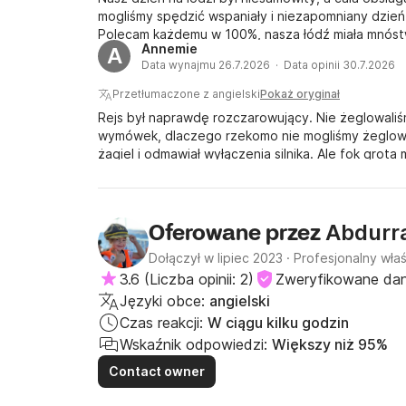
mogliśmy spędzić wspaniały i niezapomniany dzień
Polecam każdemu w 100%, nasza łódź miała mnóstwo
Annemie
A
życiu!
Data wynajmu 26.7.2026 · Data opinii 30.7.2026
Przetłumaczone z angielski
Pokaż oryginał
Rejs był naprawdę rozczarowujący. Nie żeglowaliśmy.
wymówek, dlaczego rzekomo nie mogliśmy żeglować
żagiel i odmawiał wyłączenia silnika. Ale fok grota
co najmniej pół roku. Zarezerwowaliśmy pełne wyżyw
dostaliśmy tylko 2 posiłki dziennie. I nie zarezerw
poczucie, że zostaliśmy oszukani. W każdym razie
otrzymaliśmy.
Abdurr
Oferowane przez
Dołączył w lipiec 2023
·
Profesjonalny właś
3.6
(
Liczba opinii: 2
)
Zweryfikowane da
Języki obce:
angielski
Czas reakcji:
W ciągu kilku godzin
Wskaźnik odpowiedzi:
Większy niż 95%
Contact owner