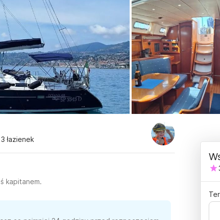
 3 łazienek
Ws
eś kapitanem.
Ter