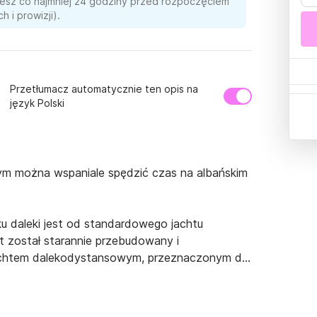
ujesz co najmniej 24 godziny przed rozpoczęciem
 i prowizji).
Przetłumacz automatycznie ten opis na
język Polski
rym można wspaniale spędzić czas na albańskim 
u daleki jest od standardowego jachtu 
t został starannie przebudowany i 
achtem dalekodystansowym, przeznaczonym do 