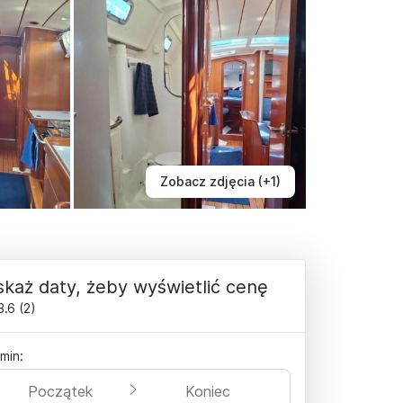
Zobacz zdjęcia (+1)
każ daty, żeby wyświetlić cenę
3.6
(
2
)
min:
Początek
Koniec