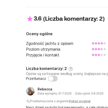
3.6
(
)
Liczba komentarzy: 2
Oceny ogólne
Zgodność jachtu z opisem
Poziom utrzymania
Przyjęcie i kontakt
Liczba komentarzy: 2
?
Opinie są sortowane według oceny (najlepsze na 
Przetłumacz
Rebecca
Data wynajmu 31.7.2026 · Data opinii 3.8.2026
Przetłumaczone z angielski
Pokaż oryginał
Nasz dzień na łodzi był niesamowity, a cała obsłu