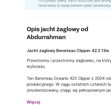
Otrzymasz pełny zwrot kosztów, jeśli anul
rezerwacji (z wyłączeniem opłat serwisowych
Opis jacht żaglowy od
Abdurrahman
Jacht żaglowy Beneteau Clipper 42.3 13m
Przestronny i przestronny żaglowiec, na któ
wybrzeżu.

Ten Beneteau Oceanis 423 Clipper z 2004 rok
produkcyjnego. W ciągu ostatnich czterech la
zmodernizowany, stając się pełnoprawnym j
dalekich rejsów.
Więcej