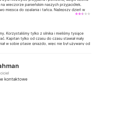
 na wieczorze panieńskim naszych przyjaciółek.
 miejsca do opalania i tańca. Najlepszy dzień w
 Korzystaliśmy tylko z silnika i mieliśmy tysiące
. Kapitan tylko od czasu do czasu stawiał mały
 miał w sobie ptasie gniazdo, więc nie był używany od
ienie na pokładzie (3 posiłki dziennie), a
owaliśmy żaglówki tylko z silnikiem. Pozostało nam
 cena była zdecydowanie za wysoka jak na to, co
ahman
ciciel
ne kontaktowe