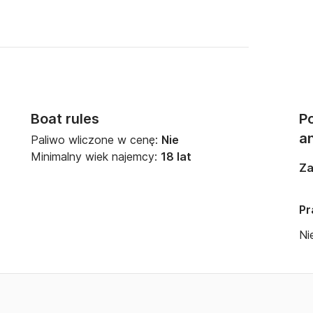
Boat rules
Po
a
Paliwo wliczone w cenę:
Nie
Minimalny wiek najemcy:
18 lat
Za
Pr
Ni