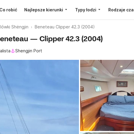
Co robić
Najlepsze kierunki
Typy łodzi
Rodzaje cza
lówki Shëngjin
Beneteau Clipper 42.3 (2004)
Beneteau — Clipper 42.3 (2004)
alista
Shengjin Port