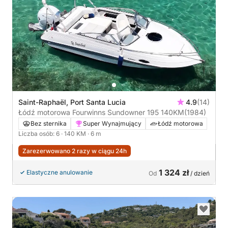
Saint-Raphaël, Port Santa Lucia
4.9
(14)
Łódź motorowa Fourwinns Sundowner 195 140KM
(1984)
Bez sternika
Super Wynajmujący
Łódź motorowa
Liczba osób: 6
· 140 KM
· 6 m
Zarezerwowano 2 razy w ciągu 24h
1 324 zł
Elastyczne anulowanie
Od
/ dzień