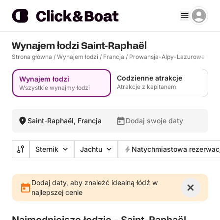
Wynajem łodzi Saint-Raphaël
Strona główna
/
Wynajem łodzi
/
Francja
/
Prowansja-Alpy-Lazurowe Wyb
Codzienne atrakcje
Wynajem łodzi
Atrakcje z kapitanem
Wszystkie wynajmy łodzi
Saint-Raphaël, Francja
Dodaj swoje daty
Sternik
Jachtu
Natychmiastowa rezerwac
Dodaj daty, aby znaleźć idealną łódź w
najlepszej cenie