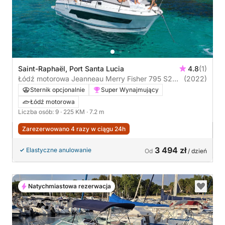
Saint-Raphaël, Port Santa Lucia
4.8
(1)
Łódź motorowa Jeanneau Merry Fisher 795 S2
(2022)
225KM
Sternik opcjonalnie
Super Wynajmujący
Łódź motorowa
Liczba osób: 9
· 225 KM
· 7.2 m
Zarezerwowano 4 razy w ciągu 24h
3 494 zł
Elastyczne anulowanie
Od
/ dzień
Natychmiastowa rezerwacja