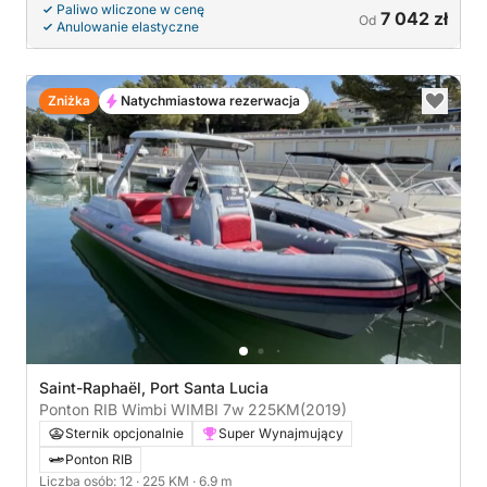
Paliwo wliczone w cenę
7 042 zł
Od
Anulowanie elastyczne
Zniżka
Natychmiastowa rezerwacja
Saint-Raphaël, Port Santa Lucia
Ponton RIB Wimbi WIMBI 7w 225KM
(2019)
Sternik opcjonalnie
Super Wynajmujący
Ponton RIB
Liczba osób: 12
· 225 KM
· 6.9 m