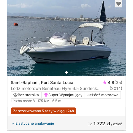
Saint-Raphaël, Port Santa Lucia
4.8
(35)
Łódź motorowa Beneteau Flyer 6.5 Sundeck
(2014)
175KM
Bez sternika
Super Wynajmujący
Łódź motorowa
Liczba osób: 8
· 175 KM
· 6.5 m
Zarezerwowano 5 razy w ciągu 24h
1 772 zł
Elastyczne anulowanie
Od
/ dzień