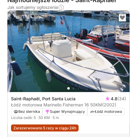
Najmodniejsze łodzie - Saint-Raphaël
Jak sortujemy ogłoszenia
Saint-Raphaël, Port Santa Lucia
4.8
(34)
Łódź motorowa Marinello Fisherman 16 50KM
(2002)
Bez sternika
Super Wynajmujący
Łódź motorowa
Liczba osób: 5
· 50 KM
· 5 m
Zarezerwowano 5 razy w ciągu 24h