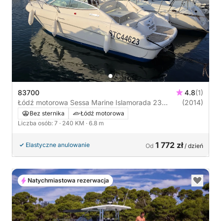
83700
4.8
(1)
Łódź motorowa Sessa Marine Islamorada 23
(2014)
240KM
Bez sternika
Łódź motorowa
Liczba osób: 7
· 240 KM
· 6.8 m
1 772 zł
Elastyczne anulowanie
Od
/ dzień
Natychmiastowa rezerwacja