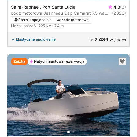
Saint-Raphaël, Port Santa Lucia
4.3
(3)
Łódź motorowa Jeanneau Cap Camarat 7.5 wa
(2023)
225KM
Sternik opcjonalnie
Łódź motorowa
Liczba osób: 8
· 225 KM
· 7.4 m
2 436 zł
Elastyczne anulowanie
Od
/ dzień
Zniżka
Natychmiastowa rezerwacja