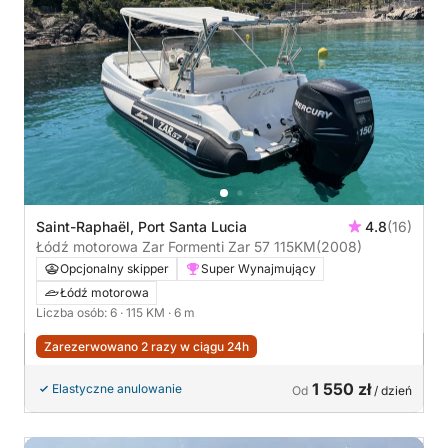
Saint-Raphaël, Port Santa Lucia
4.8
(16)
Łódź motorowa Zar Formenti Zar 57 115KM
(2008)
Opcjonalny skipper
Super Wynajmujący
Łódź motorowa
Liczba osób: 6
· 115 KM
· 6 m
Zarezerwowano 2 razy w ciągu 24h
1 550 zł
Elastyczne anulowanie
Od
/ dzień