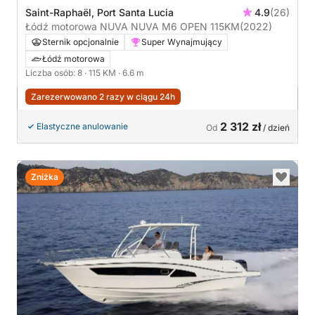
Saint-Raphaël, Port Santa Lucia
4.9
(26)
Łódź motorowa NUVA NUVA M6 OPEN 115KM
(2022)
Sternik opcjonalnie
Super Wynajmujący
Łódź motorowa
Liczba osób: 8
· 115 KM
· 6.6 m
Zarezerwowano 2 razy w ciągu 24h
2 312 zł
Elastyczne anulowanie
Od
/ dzień
Zniżka