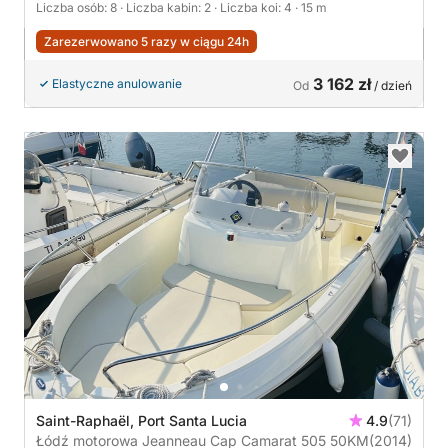
Liczba osób: 8
· Liczba kabin: 2
· Liczba koi: 4
· 15 m
Zarezerwowano 5 razy w ciągu 24h
3 162 zł
Elastyczne anulowanie
Od
/ dzień
Saint-Raphaël, Port Santa Lucia
4.9
(71)
Łódź motorowa Jeanneau Cap Camarat 505 50KM
(2014)