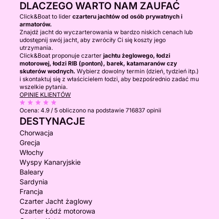
DLACZEGO WARTO NAM ZAUFAĆ
Click&Boat to lider
czarteru jachtów od osób prywatnych i
armatorów.
Znajdź jacht do wyczarterowania w bardzo niskich cenach lub
udostępnij swój jacht, aby zwróciły Ci się koszty jego
utrzymania.
Click&Boat proponuje czarter
jachtu żeglowego, łodzi
motorowej, łodzi RIB (ponton), barek, katamaranów czy
skuterów wodnych.
Wybierz dowolny termin (dzień, tydzień itp.)
i skontaktuj się z właścicielem łodzi, aby bezpośrednio zadać mu
wszelkie pytania.
OPINIE KLIENTÓW
Ocena:
4.9 / 5
obliczono na podstawie 716837 opinii
DESTYNACJE
Chorwacja
Grecja
Włochy
Wyspy Kanaryjskie
Baleary
Sardynia
Francja
Czarter Jacht żaglowy
Czarter Łódź motorowa