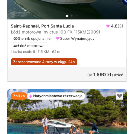
Saint-Raphaël, Port Santa Lucia
4.8
(3)
Łódź motorowa Invictus 190 FX 115KM
(2009)
Sternik opcjonalnie
Super Wynajmujący
Łódź motorowa
Liczba osób: 6
· 115 KM
· 6.1 m
Zarezerwowano 4 razy w ciągu 24h
1 590 zł
Od
/ dzień
Zniżka
Natychmiastowa rezerwacja