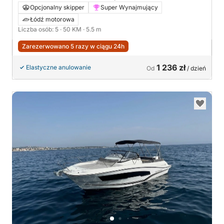
Opcjonalny skipper
Super Wynajmujący
Łódź motorowa
Liczba osób: 5
· 50 KM
· 5.5 m
Zarezerwowano 5 razy w ciągu 24h
1 236 zł
Elastyczne anulowanie
Od
/ dzień