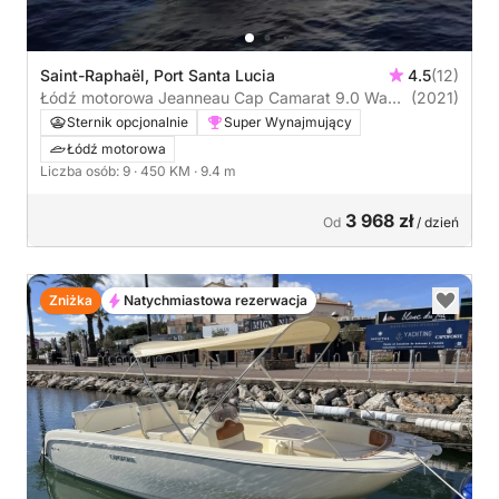
Saint-Raphaël, Port Santa Lucia
4.5
(12)
Łódź motorowa Jeanneau Cap Camarat 9.0 Wa
(2021)
450KM
Sternik opcjonalnie
Super Wynajmujący
Łódź motorowa
Liczba osób: 9
· 450 KM
· 9.4 m
3 968 zł
Od
/ dzień
Zniżka
Natychmiastowa rezerwacja