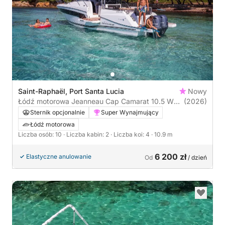
Saint-Raphaël, Port Santa Lucia
Nowy
Łódź motorowa Jeanneau Cap Camarat 10.5 WA
(2026)
S2 800KM
Sternik opcjonalnie
Super Wynajmujący
Łódź motorowa
Liczba osób: 10
· Liczba kabin: 2
· Liczba koi: 4
· 10.9 m
6 200 zł
Elastyczne anulowanie
Od
/ dzień