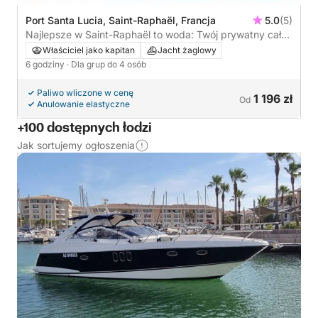
Port Santa Lucia, Saint-Raphaël, Francja
5.0
(5)
Najlepsze w Saint-Raphaël to woda: Twój prywatny cały
dzień na żaglówce
Właściciel jako kapitan
Jacht żaglowy
6 godziny
· Dla grup do 4 osób
Paliwo wliczone w cenę
1 196 zł
Od
Anulowanie elastyczne
+100 dostępnych łodzi
Jak sortujemy ogłoszenia