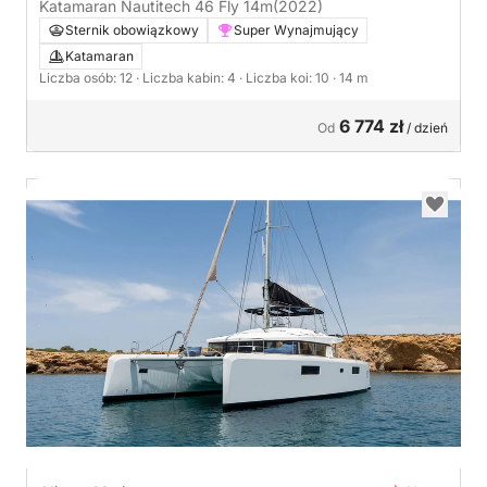
Katamaran Nautitech 46 Fly 14m
(2022)
Sternik obowiązkowy
Super Wynajmujący
Katamaran
Liczba osób: 12
· Liczba kabin: 4
· Liczba koi: 10
· 14 m
6 774 zł
Od
/ dzień