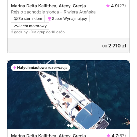
Marina Delta Kallithea, Ateny, Grecja
4.9
(27)
Rejs o zachodzie słońca – Riwiera Ateńska
Ze sternikiem
Super Wynajmujący
Jacht motorowy
3 godziny
· Dla grup do 10 osób
2 710 zł
Od
Natychmiastowa rezerwacja
Marina Delta Kallithea, Ateny, Grecja
4.7
(57)