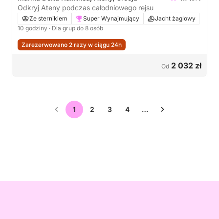
Odkryj Ateny podczas całodniowego rejsu
Ze sternikiem
Super Wynajmujący
Jacht żaglowy
10 godziny
· Dla grup do 8 osób
Zarezerwowano 2 razy w ciągu 24h
2 032 zł
Od
1
2
3
4
…