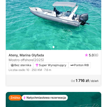
Ateny, Marina Glyfada
5.0
(6)
Mostro offshore
(2025)
Bez sternika
Super Wynajmujący
Ponton RIB
Liczba osób: 10
· 250 KM
· 7.6 m
1 716 zł
Od
/ dzień
Zniżka
Natychmiastowa rezerwacja