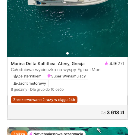
Marina Delta Kallithea, Ateny, Grecja
4.9
(27)
Całodniowa wycieczka na wyspy Egina i Moni
Ze sternikiem
Super Wynajmujący
Jacht motorowy
8 godziny
· Dla grup do 10 osób
Zarezerwowano 2 razy w ciągu 24h
3 613 zł
Od
Zniżka
Natychmiastowa rezerwacja