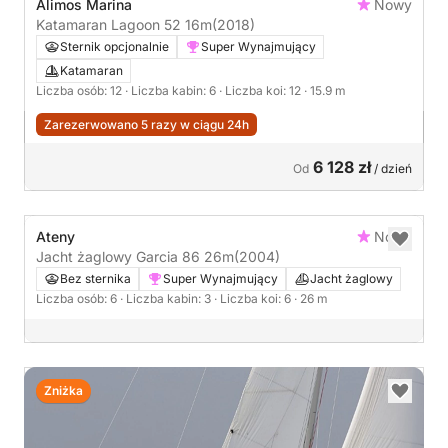
Alimos Marina
Nowy
Katamaran Lagoon 52 16m
(2018)
Sternik opcjonalnie
Super Wynajmujący
Katamaran
Liczba osób: 12
· Liczba kabin: 6
· Liczba koi: 12
· 15.9 m
Zarezerwowano 5 razy w ciągu 24h
6 128 zł
Od
/ dzień
Ateny
Nowy
Jacht żaglowy Garcia 86 26m
(2004)
Bez sternika
Super Wynajmujący
Jacht żaglowy
Liczba osób: 6
· Liczba kabin: 3
· Liczba koi: 6
· 26 m
Zniżka