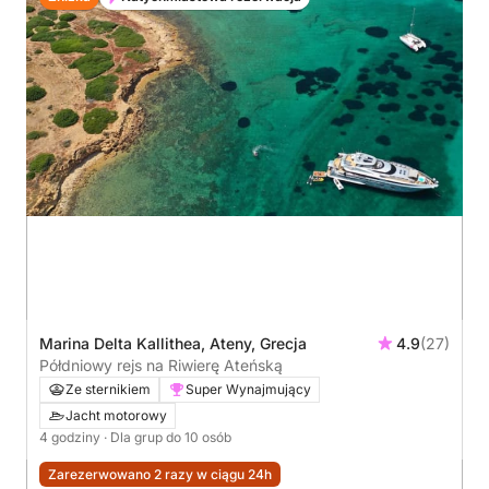
Marina Delta Kallithea, Ateny, Grecja
4.9
(27)
Półdniowy rejs na Riwierę Ateńską
Ze sternikiem
Super Wynajmujący
Jacht motorowy
4 godziny
· Dla grup do 10 osób
Zarezerwowano 2 razy w ciągu 24h