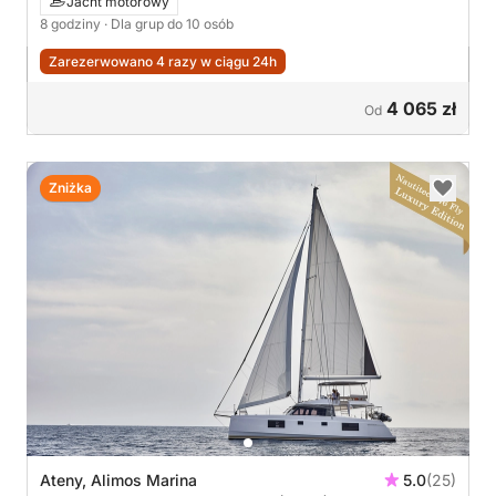
Jacht motorowy
8 godziny
· Dla grup do 10 osób
Zarezerwowano 4 razy w ciągu 24h
4 065 zł
Od
Zniżka
Ateny, Alimos Marina
5.0
(25)