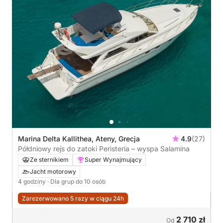
Marina Delta Kallithea, Ateny, Grecja
4.9
(27)
Półdniowy rejs do zatoki Peristeria – wyspa Salamina
Ze sternikiem
Super Wynajmujący
Jacht motorowy
4 godziny
· Dla grup do 10 osób
Zarezerwowano 5 razy w ciągu 24h
2 710 zł
Od