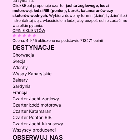
utrzymania.
Click&Boat proponuje czarter
jachtu żeglowego, łodzi
motorowej, łodzi RIB (ponton), barek, katamaranów czy
skuterów wodnych.
Wybierz dowolny termin (dzień, tydzień itp.)
i skontaktuj się z właścicielem łodzi, aby bezpośrednio zadać mu
wszelkie pytania.
OPINIE KLIENTÓW
Ocena:
4.9 / 5
obliczono na podstawie 713471 opinii
DESTYNACJE
Chorwacja
Grecja
Włochy
Wyspy Kanaryjskie
Baleary
Sardynia
Francja
Czarter Jacht żaglowy
Czarter Łódź motorowa
Czarter Katamaran
Czarter Ponton RIB
Czarter Jacht luksusowy
Wszyscy producenci
OBSERWUJ NAS