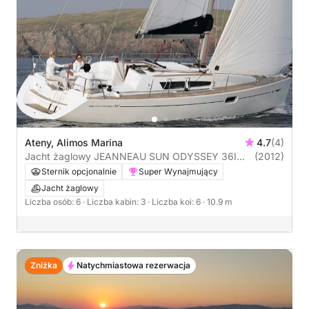
Ateny, Alimos Marina
4.7
(4)
Jacht żaglowy JEANNEAU SUN ODYSSEY 36I
(2012)
11m
Sternik opcjonalnie
Super Wynajmujący
Jacht żaglowy
Liczba osób: 6
· Liczba kabin: 3
· Liczba koi: 6
· 10.9 m
Zniżka
Natychmiastowa rezerwacja