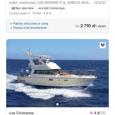
Łódź motorowa LGK MARINE P.Q. NIREUS BOAT
(2023)
NIREUS 4.90 OPTIMA 15KM
Bez sternika
Łódź motorowa
Liczba osób: 5
· 15 KM
· 4.9 m
Paliwo wliczone w cenę
2 710 zł
Od
/ dzień
Elastyczne anulowanie
Los Cristianos
4.9
(15)