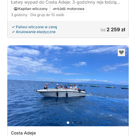
Hiszpania
Łatwy wypad do Costa Adeje: 3-godzinny rejs łodzią
motorową
Kapitan wliczony
Łódź motorowa
3 godziny
· Dla grup do 10 osób
Paliwo wliczone w cenę
2 259 zł
Od
Anulowanie elastyczne
Costa Adeje