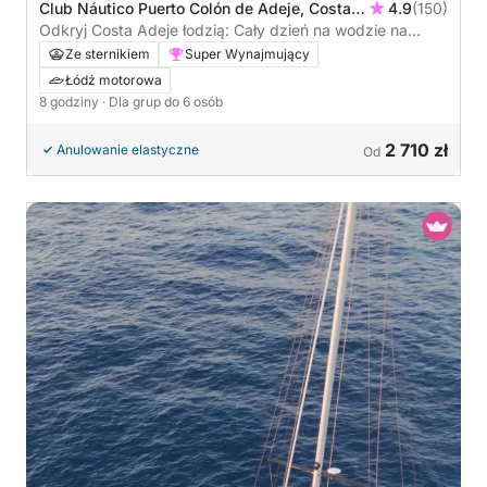
Club Náutico Puerto Colón de Adeje, Costa
4.9
(150)
Adeje, Hiszpania
Odkryj Costa Adeje łodzią: Cały dzień na wodzie na
pokładzie łodzi motorowej
Ze sternikiem
Super Wynajmujący
Łódź motorowa
8 godziny
· Dla grup do 6 osób
2 710 zł
Anulowanie elastyczne
Od