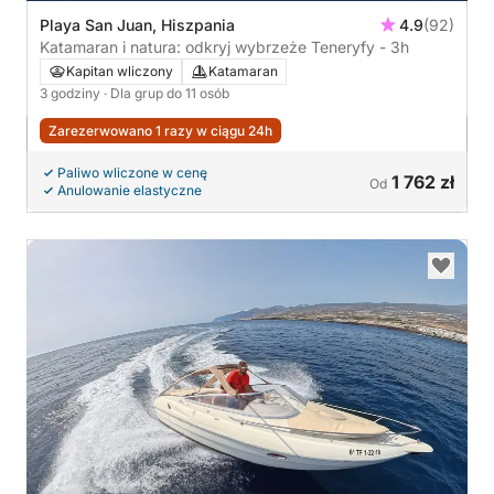
Playa San Juan, Hiszpania
4.9
(92)
Katamaran i natura: odkryj wybrzeże Teneryfy - 3h
Kapitan wliczony
Katamaran
3 godziny
· Dla grup do 11 osób
Zarezerwowano 1 razy w ciągu 24h
Paliwo wliczone w cenę
1 762 zł
Od
Anulowanie elastyczne