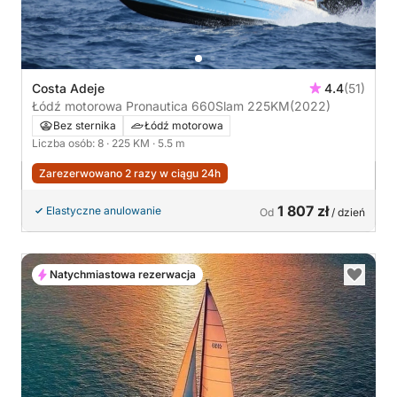
Costa Adeje
4.4
(51)
Łódź motorowa Pronautica 660Slam 225KM
(2022)
Bez sternika
Łódź motorowa
Liczba osób: 8
· 225 KM
· 5.5 m
Zarezerwowano 2 razy w ciągu 24h
1 807 zł
Elastyczne anulowanie
Od
/ dzień
Natychmiastowa rezerwacja