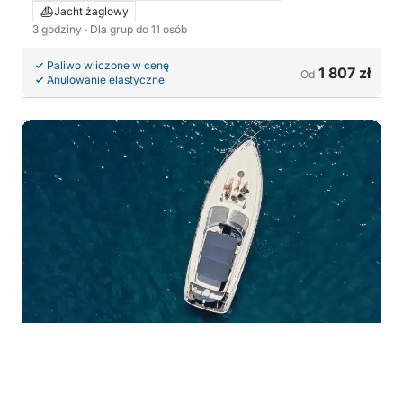
Jacht żaglowy
3 godziny
· Dla grup do 11 osób
Paliwo wliczone w cenę
1 807 zł
Od
Anulowanie elastyczne