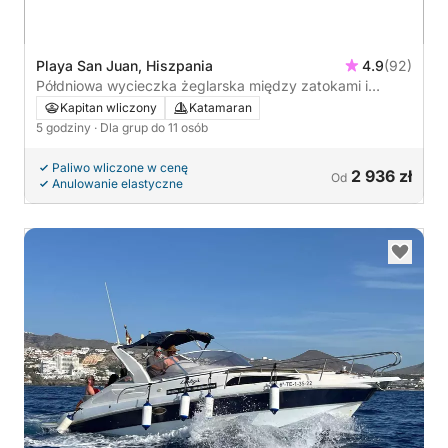
Playa San Juan, Hiszpania
4.9
(92)
Półdniowa wycieczka żeglarska między zatokami i
klifami wulkanicznymi - 5 godz.
Kapitan wliczony
Katamaran
5 godziny
· Dla grup do 11 osób
Paliwo wliczone w cenę
2 936 zł
Od
Anulowanie elastyczne