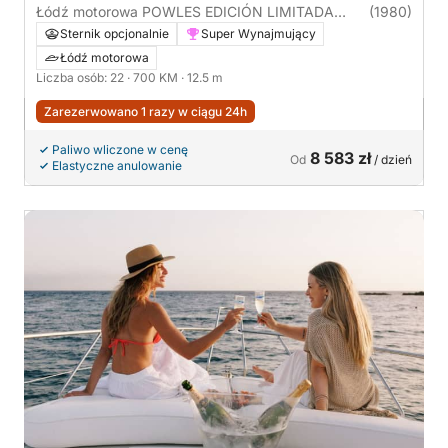
Łódź motorowa POWLES EDICIÓN LIMITADA
(1980)
700KM
Sternik opcjonalnie
Super Wynajmujący
Łódź motorowa
Liczba osób: 22
· 700 KM
· 12.5 m
Zarezerwowano 1 razy w ciągu 24h
Paliwo wliczone w cenę
8 583 zł
Od
/ dzień
Elastyczne anulowanie