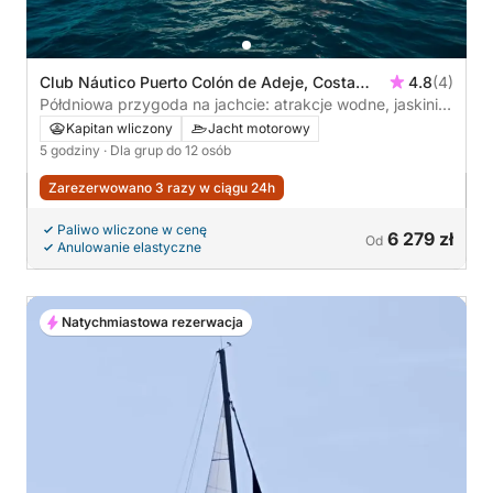
Club Náutico Puerto Colón de Adeje, Costa
4.8
(4)
Adeje, Hiszpania
Półdniowa przygoda na jachcie: atrakcje wodne, jaskinie
morskie i ukryte plaże
Kapitan wliczony
Jacht motorowy
5 godziny
· Dla grup do 12 osób
Zarezerwowano 3 razy w ciągu 24h
Paliwo wliczone w cenę
6 279 zł
Od
Anulowanie elastyczne
Natychmiastowa rezerwacja