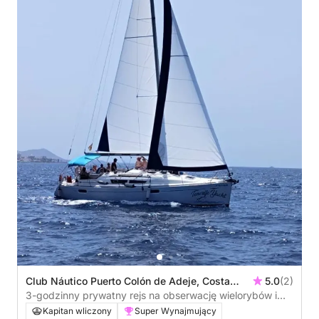
Club Náutico Puerto Colón de Adeje, Costa
5.0
(2)
Adeje, Hiszpania
3-godzinny prywatny rejs na obserwację wielorybów i
delfinów – Costa Adeje (maks. 11 osób)
Kapitan wliczony
Super Wynajmujący