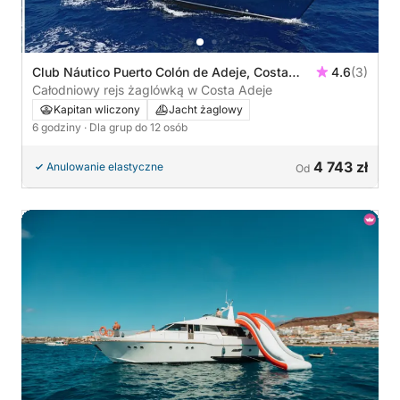
Club Náutico Puerto Colón de Adeje, Costa
4.6
(3)
Adeje, Hiszpania
Całodniowy rejs żaglówką w Costa Adeje
Kapitan wliczony
Jacht żaglowy
6 godziny
· Dla grup do 12 osób
4 743 zł
Anulowanie elastyczne
Od