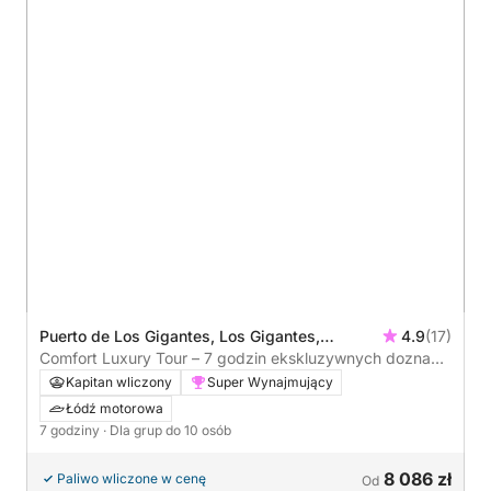
Puerto de Los Gigantes, Los Gigantes,
4.9
(17)
Hiszpania
Comfort Luxury Tour – 7 godzin ekskluzywnych doznań
na morzu
Kapitan wliczony
Super Wynajmujący
Łódź motorowa
7 godziny
· Dla grup do 10 osób
8 086 zł
Paliwo wliczone w cenę
Od