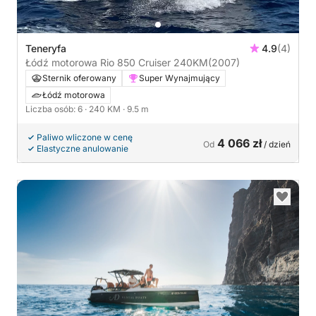
Teneryfa
4.9
(4)
Łódź motorowa Rio 850 Cruiser 240KM
(2007)
Sternik oferowany
Super Wynajmujący
Łódź motorowa
Liczba osób: 6
· 240 KM
· 9.5 m
Paliwo wliczone w cenę
4 066 zł
Od
/ dzień
Elastyczne anulowanie