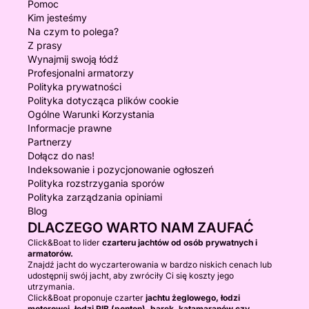
Pomoc
Kim jesteśmy
Na czym to polega?
Z prasy
Wynajmij swoją łódź
Profesjonalni armatorzy
Polityka prywatności
Polityka dotycząca plików cookie
Ogólne Warunki Korzystania
Informacje prawne
Partnerzy
Dołącz do nas!
Indeksowanie i pozycjonowanie ogłoszeń
Polityka rozstrzygania sporów
Polityka zarządzania opiniami
Blog
DLACZEGO WARTO NAM ZAUFAĆ
Click&Boat to lider
czarteru jachtów od osób prywatnych i
armatorów.
Znajdź jacht do wyczarterowania w bardzo niskich cenach lub
udostępnij swój jacht, aby zwróciły Ci się koszty jego
utrzymania.
Click&Boat proponuje czarter
jachtu żeglowego, łodzi
motorowej, łodzi RIB (ponton), barek, katamaranów czy