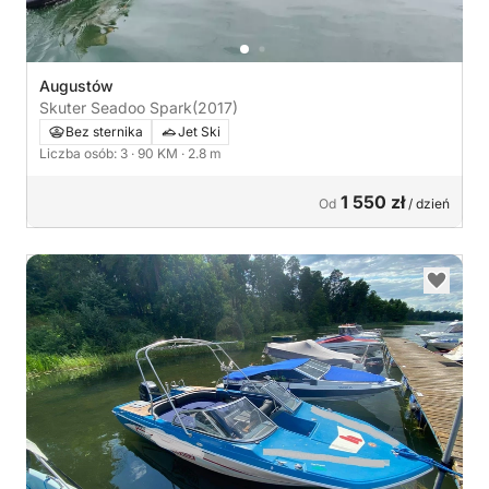
Augustów
Skuter Seadoo Spark
(2017)
Bez sternika
Jet Ski
Liczba osób: 3
· 90 KM
· 2.8 m
1 550 zł
Od
/ dzień