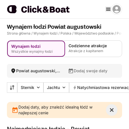
Wynajem łodzi Powiat augustowski
Strona główna
/
Wynajem łodzi
/
Polska
/
Województwo podlaskie
/
Powiat
Codzienne atrakcje
Wynajem łodzi
Atrakcje z kapitanem
Wszystkie wynajmy łodzi
Powiat augustowski,
Dodaj swoje daty
Polska
Sternik
Jachtu
Natychmiastowa rezerwac
Dodaj daty, aby znaleźć idealną łódź w
najlepszej cenie