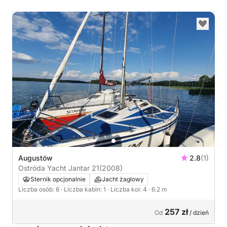
Augustów
2.8
(1)
Ostróda Yacht Jantar 21
(2008)
Sternik opcjonalnie
Jacht żaglowy
Liczba osób: 6
· Liczba kabin: 1
· Liczba koi: 4
· 6.2 m
257 zł
Od
/ dzień