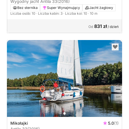
Wygodny jacht Antila 33
(2016)
Bez sternika
Super Wynajmujący
Jacht żaglowy
Liczba osób: 10
· Liczba kabin: 3
· Liczba koi: 10
· 10 m
831 zł
Od
/ dzień
Mikołajki
5.0
(1)
Antila 33
(2016)