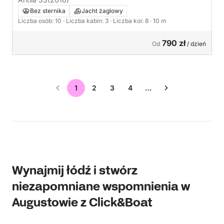
Bez sternika
Jacht żaglowy
Liczba osób: 10
· Liczba kabin: 3
· Liczba koi: 8
· 10 m
790 zł
Od
/ dzień
1
2
3
4
…
Wynajmij łódź i stwórz
niezapomniane wspomnienia w
Augustowie z Click&Boat