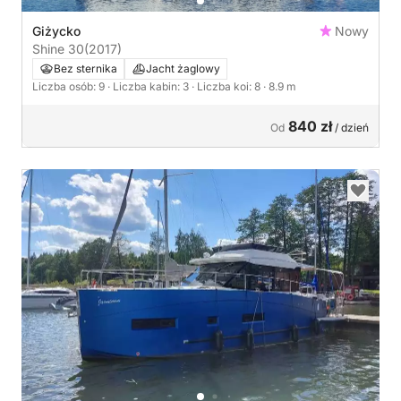
Giżycko
Nowy
Shine 30
(2017)
Bez sternika
Jacht żaglowy
Liczba osób: 9
· Liczba kabin: 3
· Liczba koi: 8
· 8.9 m
840 zł
Od
/ dzień