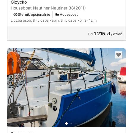
Giżycko
Houseboat Nautiner Nautiner 38
(2011)
Sternik opcjonalnie
Houseboat
Liczba osób: 8
· Liczba kabin: 3
· Liczba koi: 3
· 12 m
1 215 zł
Od
/ dzień