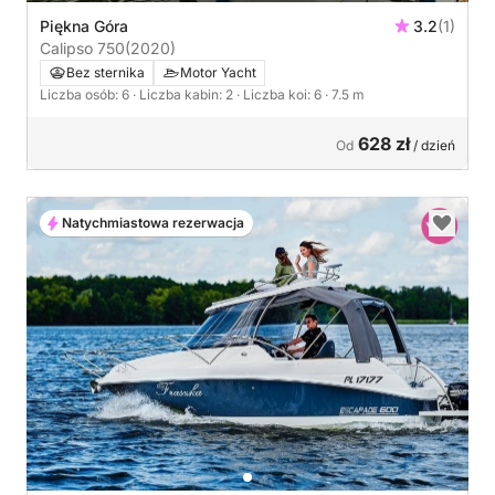
Piękna Góra
3.2
(1)
Calipso 750
(2020)
Bez sternika
Motor Yacht
Liczba osób: 6
· Liczba kabin: 2
· Liczba koi: 6
· 7.5 m
628 zł
Od
/ dzień
Natychmiastowa rezerwacja