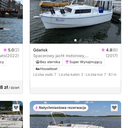
5.0
(2)
Gdańsk
4.8
(6)
ats
(2022)
Spacerowy jacht motorowy,
(2017)
houseboat, na Pętlę Żuławską, Zalew
ący
Bez sternika
Super Wynajmujący
Wiślany i Jeziorak
Houseboat
Liczba osób: 7
· Liczba kabin: 2
· Liczba koi: 7
· 8.1 m
8 zł
/ dzień
Natychmiastowa rezerwacja