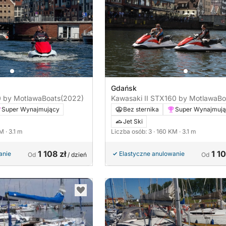
Gdańsk
0 by MotlawaBoats
(2022)
Kawasaki II STX160 by MotlawaBo
Super Wynajmujący
Bez sternika
Super Wynajmuj
Jet Ski
KM
· 3.1 m
Liczba osób: 3
· 160 KM
· 3.1 m
1 108 zł
1 10
anie
Elastyczne anulowanie
Od
/ dzień
Od