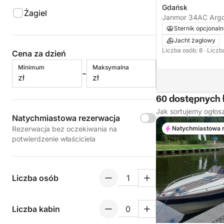
Gdańsk
Żagiel
Janmor 34AC Argo
Poland
Sternik opcjonaln
Jacht żaglowy
Liczba osób: 8
· Liczb
Cena za dzień
Minimum
Maksymalna
-
zł
zł
60 dostępnych 
Jak sortujemy ogłos
Natychmiastowa rezerwacja
Rezerwacja bez oczekiwania na
Natychmiastowa 
potwierdzenie właściciela
Liczba osób
Liczba kabin