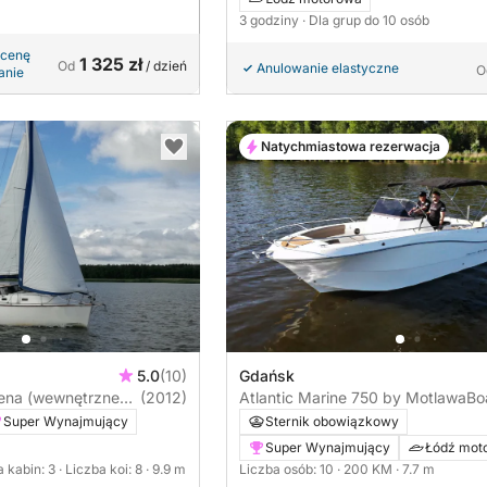
3 godziny
· Dla grup do 10 osób
 cenę
1 325 zł
Od
/ dzień
Anulowanie elastyczne
O
anie
Natychmiastowa rezerwacja
5.0
(10)
Gdańsk
ena (wewnętrzne
(2012)
Atlantic Marine 750 by MotlawaBo
Super Wynajmujący
Sternik obowiązkowy
Super Wynajmujący
Łódź mot
a kabin: 3
· Liczba koi: 8
· 9.9 m
Liczba osób: 10
· 200 KM
· 7.7 m