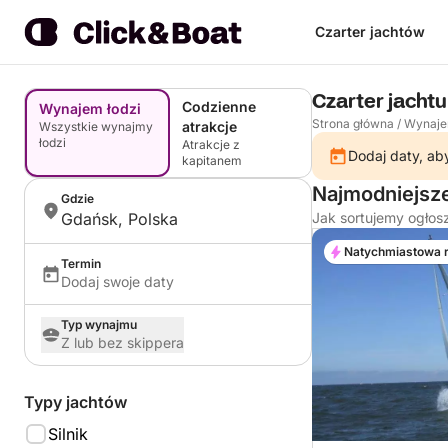
Czarter jachtów
Czarter jacht
Codzienne
Wynajem łodzi
Strona główna
/
Wynaje
atrakcje
Wszystkie wynajmy
łodzi
Atrakcje z
Dodaj daty, aby
kapitanem
Najmodniejsze
Gdzie
Gdańsk, Polska
Jak sortujemy ogłos
Natychmiastowa 
Termin
Dodaj swoje daty
Typ wynajmu
Z lub bez skippera
Typy jachtów
Silnik