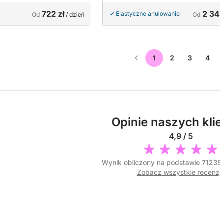
722 zł
2 34
Elastyczne anulowanie
Od
/ dzień
Od
1
2
3
4
Opinie naszych kli
4,9 / 5
Wynik obliczony na podstawie 71239
Zobacz wszystkie recenz