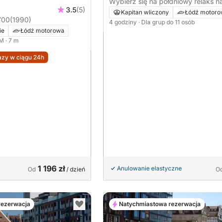
Wybierz się na półdniowy relaks n
3.5
(5)
motorówce w Gdańsku
Kapitan wliczony
Łódź motor
700
(1990)
4 godziny
· Dla grup do 11 osób
ie
Łódź motorowa
KM
· 7 m
zy w ciągu 24h
1 196 zł
Anulowanie elastyczne
Od
/ dzień
O
rezerwacja
Natychmiastowa rezerwacja