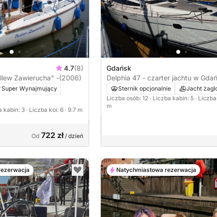
4.7
(8)
Gdańsk
llew Zawierucha" -
(2006)
Delphia 47 - czarter jachtu w Gda
Super Wynajmujący
Sternik opcjonalnie
Jacht żag
Liczba osób: 12
· Liczba kabin: 5
· Liczba
m
a kabin: 3
· Liczba koi: 6
· 9.7 m
722 zł
Od
/ dzień
rezerwacja
Natychmiastowa rezerwacja