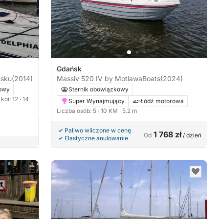
Gdańsk
ńsku
(2014)
Massiv 520 IV by MotlawaBoats
(2024)
lowy
Sternik obowiązkowy
 koi: 12
· 14
Super Wynajmujący
Łódź motorowa
Liczba osób: 5
· 10 KM
· 5.2 m
Paliwo wliczone w cenę
1 768 zł
Od
/ dzień
Elastyczne anulowanie