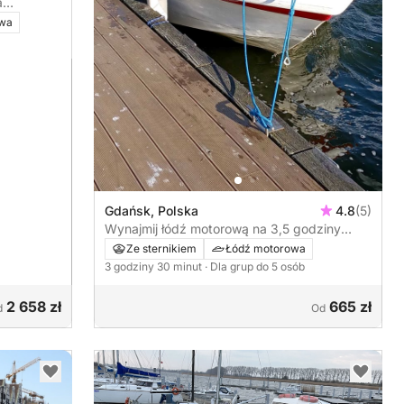
a
owa
Gdańsk, Polska
4.8
(5)
Wynajmij łódź motorową na 3,5 godziny
zabawy
Ze sternikiem
Łódź motorowa
3 godziny 30 minut
· Dla grup do 5 osób
2 658 zł
665 zł
d
Od