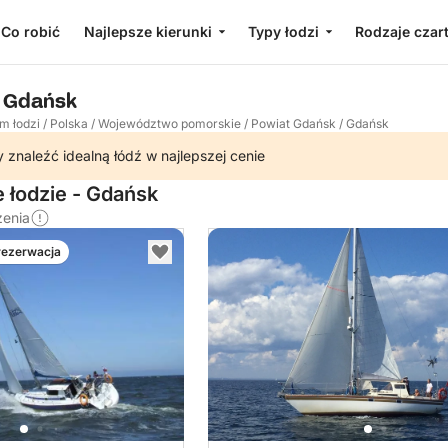
Co robić
Najlepsze kierunki
Typy łodzi
Rodzaje czar
u Gdańsk
m łodzi
/
Polska
/
Województwo pomorskie
/
Powiat Gdańsk
/
Gdańsk
 znaleźć idealną łódź w najlepszej cenie
 łodzie - Gdańsk
zenia
rezerwacja