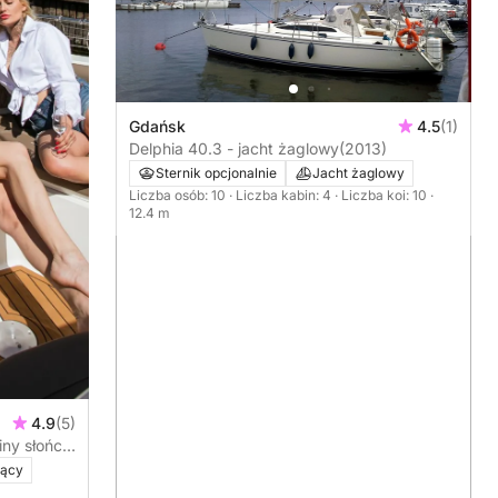
Gdańsk
4.5
(1)
Delphia 40.3 - jacht żaglowy
(2013)
Sternik opcjonalnie
Jacht żaglowy
Liczba osób: 10
· Liczba kabin: 4
· Liczba koi: 10
·
12.4 m
4.9
(5)
iny słońca
ce
jący