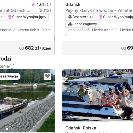
4.6
(20)
Gdańsk
naut Gdansk,
(2013)
Piękny klasyk na wodzie - Yenefer
ie
Super Wynajmujący
Bez sternika
Super Wynajmuj
Jacht żaglowy
a kabin: 3
· Liczba koi: 8
· 9.9 m
Liczba osób: 6
· Liczba kabin: 2
· Liczba 
m
682 zł
69
Od
/ dzień
Od
łodzi
zenia
rezerwacja
Gdańsk, Polska