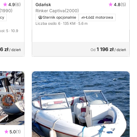
4.9
(6)
Gdańsk
4.8
(5)
(1990)
Rinker Captiva
(2000)
ący
Sternik opcjonalnie
Łódź motorowa
Liczba osób: 6
· 135 KM
· 5.6 m
koi: 5
· 10.9
6 zł
1 196 zł
/ dzień
Od
/ dzień
5.0
(1)