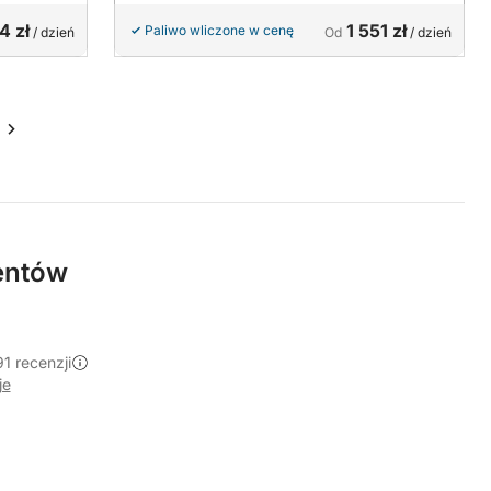
4 zł
1 551 zł
Paliwo wliczone w cenę
/ dzień
Od
/ dzień
entów
1 recenzji
je