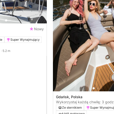
Nowy
ie
Super Wynajmujący
M
· 5.2 m
Gdańsk, Polska
Wykorzystaj każdą chwilę: 3 godz
w okolicach Gdańska na motorów
Ze sternikiem
Super Wynajmu
Łódź motorowa