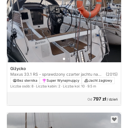
Giżycko
Maxus 33.1 RS - sprawdzony czarter jachtu na
(2015)
Mazurach
Bez sternika
Super Wynajmujący
Jacht żaglowy
Liczba osób: 8
· Liczba kabin: 2
· Liczba koi: 10
· 9.5 m
797 zł
Od
/ dzień