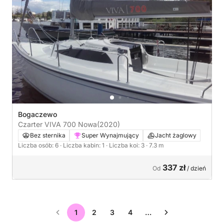
Bogaczewo
Czarter VIVA 700 Nowa
(2020)
Bez sternika
Super Wynajmujący
Jacht żaglowy
Liczba osób: 6
· Liczba kabin: 1
· Liczba koi: 3
· 7.3 m
337 zł
Od
/ dzień
1
2
3
4
…