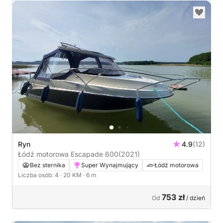
Ryn
4.9
(12)
Łódź motorowa Escapade 600
(2021)
Bez sternika
Super Wynajmujący
Łódź motorowa
Liczba osób: 4
· 20 KM
· 6 m
753 zł
Od
/ dzień