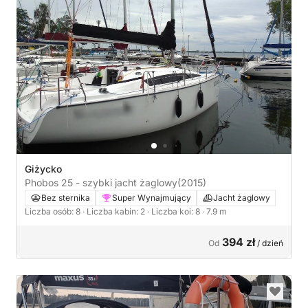
Giżycko
Phobos 25 - szybki jacht żaglowy
(2015)
Bez sternika
Super Wynajmujący
Jacht żaglowy
Liczba osób: 8
· Liczba kabin: 2
· Liczba koi: 8
· 7.9 m
394 zł
Od
/ dzień