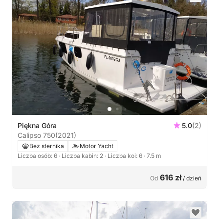
Piękna Góra
5.0
(2)
Calipso 750
(2021)
Bez sternika
Motor Yacht
Liczba osób: 6
· Liczba kabin: 2
· Liczba koi: 6
· 7.5 m
616 zł
Od
/ dzień