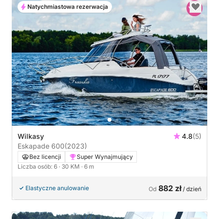
Natychmiastowa rezerwacja
Wilkasy
4.8
(5)
Eskapade 600
(2023)
Bez licencji
Super Wynajmujący
Liczba osób: 6
· 30 KM
· 6 m
882 zł
Elastyczne anulowanie
Od
/ dzień