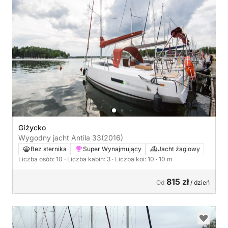
Giżycko
Wygodny jacht Antila 33
(2016)
Bez sternika
Super Wynajmujący
Jacht żaglowy
Liczba osób: 10
· Liczba kabin: 3
· Liczba koi: 10
· 10 m
815 zł
Od
/ dzień