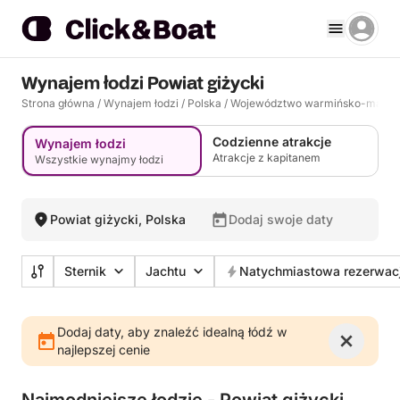
Wynajem łodzi Powiat giżycki
Strona główna
/
Wynajem łodzi
/
Polska
/
Województwo warmińsko-mazur
Codzienne atrakcje
Wynajem łodzi
Atrakcje z kapitanem
Wszystkie wynajmy łodzi
Powiat giżycki, Polska
Dodaj swoje daty
Sternik
Jachtu
Natychmiastowa rezerwac
Dodaj daty, aby znaleźć idealną łódź w
najlepszej cenie