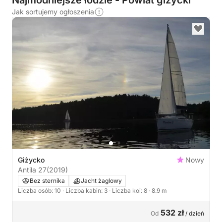
Najmodniejsze łodzie - Powiat giżycki
Jak sortujemy ogłoszenia
Giżycko
Nowy
Antila 27
(2019)
Bez sternika
Jacht żaglowy
Liczba osób: 10
· Liczba kabin: 3
· Liczba koi: 8
· 8.9 m
532 zł
Od
/ dzień