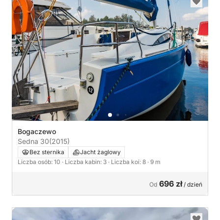
Bogaczewo
Sedna 30
(2015)
Bez sternika
Jacht żaglowy
Liczba osób: 10
· Liczba kabin: 3
· Liczba koi: 8
· 9 m
696 zł
Od
/ dzień