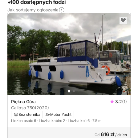
+100 dostępnych łodzi
Jak sortujemy ogłoszenia
Piękna Góra
3.2
(1)
Calipso 750
(2020)
Bez sternika
Motor Yacht
Liczba osób: 6
· Liczba kabin: 2
· Liczba koi: 6
· 7.5 m
616 zł
Od
/ dzień