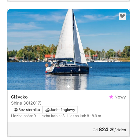
Giżycko
Nowy
Shine 30
(2017)
Bez sternika
Jacht żaglowy
Liczba osób: 9
· Liczba kabin: 3
· Liczba koi: 8
· 8.9 m
824 zł
Od
/ dzień