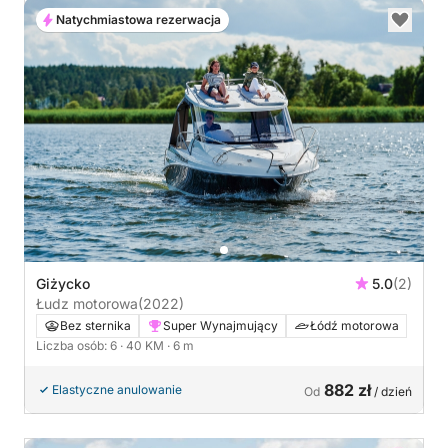
Natychmiastowa rezerwacja
Giżycko
5.0
(2)
Łudz motorowa
(2022)
Bez sternika
Super Wynajmujący
Łódź motorowa
Liczba osób: 6
· 40 KM
· 6 m
882 zł
Elastyczne anulowanie
Od
/ dzień