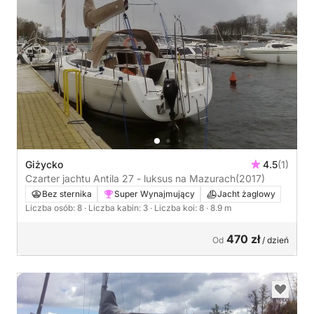
Giżycko
4.5
(1)
Czarter jachtu Antila 27 - luksus na Mazurach
(2017)
Bez sternika
Super Wynajmujący
Jacht żaglowy
Liczba osób: 8
· Liczba kabin: 3
· Liczba koi: 8
· 8.9 m
470 zł
Od
/ dzień