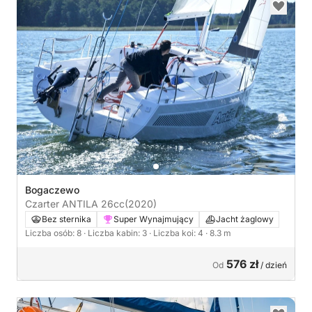
Bogaczewo
Czarter ANTILA 26cc
(2020)
Bez sternika
Super Wynajmujący
Jacht żaglowy
Liczba osób: 8
· Liczba kabin: 3
· Liczba koi: 4
· 8.3 m
576 zł
Od
/ dzień