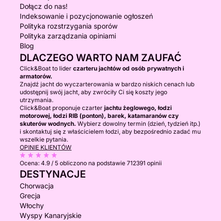
Dołącz do nas!
Indeksowanie i pozycjonowanie ogłoszeń
Polityka rozstrzygania sporów
Polityka zarządzania opiniami
Blog
DLACZEGO WARTO NAM ZAUFAĆ
Click&Boat to lider
czarteru jachtów od osób prywatnych i
armatorów.
Znajdź jacht do wyczarterowania w bardzo niskich cenach lub
udostępnij swój jacht, aby zwróciły Ci się koszty jego
utrzymania.
Click&Boat proponuje czarter
jachtu żeglowego, łodzi
motorowej, łodzi RIB (ponton), barek, katamaranów czy
skuterów wodnych.
Wybierz dowolny termin (dzień, tydzień itp.)
i skontaktuj się z właścicielem łodzi, aby bezpośrednio zadać mu
wszelkie pytania.
OPINIE KLIENTÓW
Ocena:
4.9 / 5
obliczono na podstawie 712391 opinii
DESTYNACJE
Chorwacja
Grecja
Włochy
Wyspy Kanaryjskie