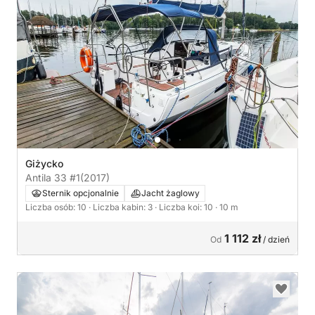
Giżycko
Antila 33 #1
(2017)
Sternik opcjonalnie
Jacht żaglowy
Liczba osób: 10
· Liczba kabin: 3
· Liczba koi: 10
· 10 m
1 112 zł
Od
/ dzień