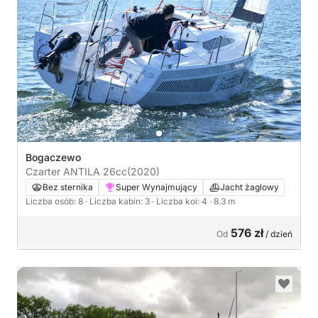
Bogaczewo
Czarter ANTILA 26cc
(2020)
Bez sternika
Super Wynajmujący
Jacht żaglowy
Liczba osób: 8
· Liczba kabin: 3
· Liczba koi: 4
· 8.3 m
576 zł
Od
/ dzień