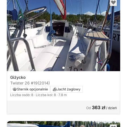
Giżycko
Twister 26 #19
(2014)
Sternik opcjonalnie
Jacht żaglowy
Liczba osób: 8
· Liczba koi: 8
· 7.8 m
363 zł
Od
/ dzień