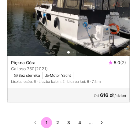
Piękna Góra
5.0
(2)
Calipso 750
(2021)
Bez sternika
Motor Yacht
Liczba osób: 6
· Liczba kabin: 2
· Liczba koi: 6
· 7.5 m
616 zł
Od
/ dzień
1
2
3
4
…