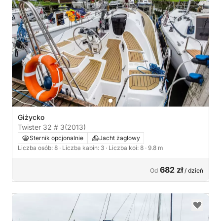
Giżycko
Twister 32 # 3
(2013)
Sternik opcjonalnie
Jacht żaglowy
Liczba osób: 8
· Liczba kabin: 3
· Liczba koi: 8
· 9.8 m
682 zł
Od
/ dzień