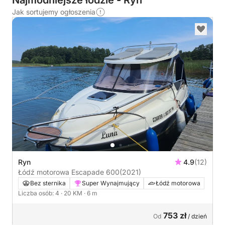
Najmodniejsze łodzie - Ryn
Jak sortujemy ogłoszenia
Ryn
4.9
(12)
Łódź motorowa Escapade 600
(2021)
Bez sternika
Super Wynajmujący
Łódź motorowa
Liczba osób: 4
· 20 KM
· 6 m
753 zł
Od
/ dzień