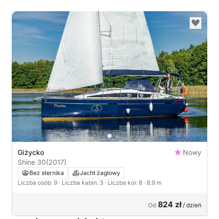
Giżycko
Nowy
Shine 30
(2017)
Bez sternika
Jacht żaglowy
Liczba osób: 9
· Liczba kabin: 3
· Liczba koi: 8
· 8.9 m
824 zł
Od
/ dzień