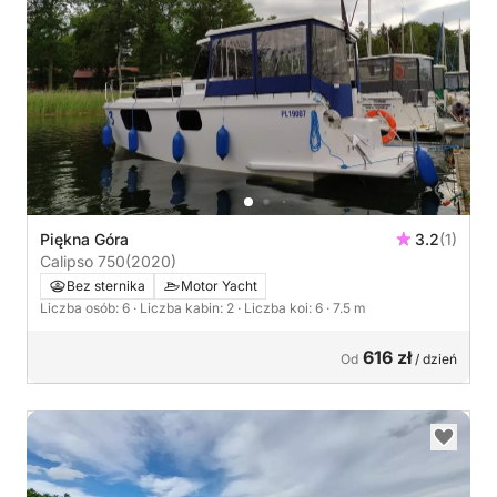
Piękna Góra
3.2
(1)
Calipso 750
(2020)
Bez sternika
Motor Yacht
Liczba osób: 6
· Liczba kabin: 2
· Liczba koi: 6
· 7.5 m
616 zł
Od
/ dzień