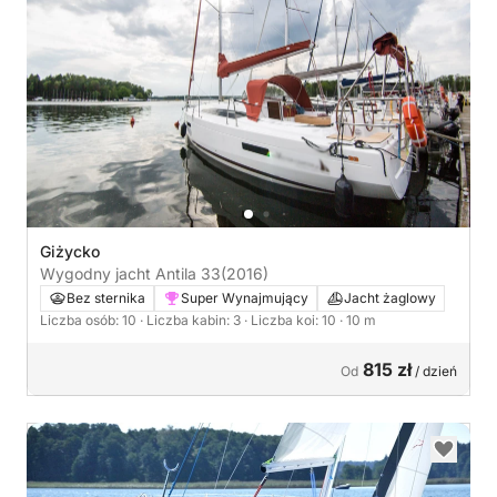
Giżycko
Wygodny jacht Antila 33
(2016)
Bez sternika
Super Wynajmujący
Jacht żaglowy
Liczba osób: 10
· Liczba kabin: 3
· Liczba koi: 10
· 10 m
815 zł
Od
/ dzień