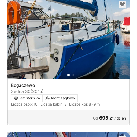
Bogaczewo
Sedna 30
(2015)
Bez sternika
Jacht żaglowy
Liczba osób: 10
· Liczba kabin: 3
· Liczba koi: 8
· 9 m
695 zł
Od
/ dzień