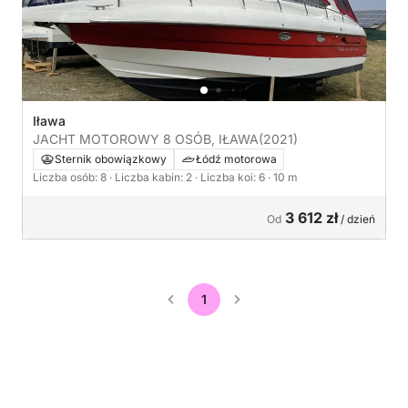
Iława
JACHT MOTOROWY 8 OSÓB, IŁAWA
(2021)
Sternik obowiązkowy
Łódź motorowa
Liczba osób: 8
· Liczba kabin: 2
· Liczba koi: 6
· 10 m
3 612 zł
Od
/ dzień
1