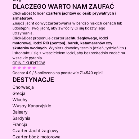
DLACZEGO WARTO NAM ZAUFAĆ
Click&Boat to lider
czarteru jachtów od osób prywatnych i
armatorów.
Znajdź jacht do wyczarterowania w bardzo niskich cenach lub
udostępnij swój jacht, aby zwróciły Ci się koszty jego
utrzymania.
Click&Boat proponuje czarter
jachtu żeglowego, łodzi
motorowej, łodzi RIB (ponton), barek, katamaranów czy
skuterów wodnych.
Wybierz dowolny termin (dzień, tydzień itp.)
i skontaktuj się z właścicielem łodzi, aby bezpośrednio zadać mu
wszelkie pytania.
OPINIE KLIENTÓW
Ocena:
4.9 / 5
obliczono na podstawie 714540 opinii
DESTYNACJE
Chorwacja
Grecja
Włochy
Wyspy Kanaryjskie
Baleary
Sardynia
Francja
Czarter Jacht żaglowy
Czarter Łódź motorowa