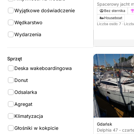
Spacerowy jacht m
houseboat, na Pętlę Żuławską, Zalew
Wyjątkowe doświadczenie
Bez sternika
Wiślany i Jeziorak
Houseboat
Wędkarstwo
Liczba osób: 7
· Liczb
Wydarzenia
Sprzęt
Deska wakeboardingowa
Donut
Odsalarka
Agregat
Klimatyzacja
Gdańsk
Głośniki w kokpicie
Delphia 47 - czart