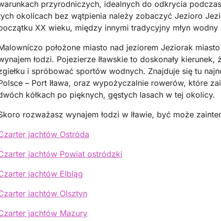
warunkach przyrodniczych, idealnych do odkrycia podczas 
tych okolicach bez wątpienia należy zobaczyć Jezioro Jezi
początku XX wieku, między innymi tradycyjny młyn wodny
Malowniczo położone miasto nad jeziorem Jeziorak miast
wynajem łodzi. Pojezierze Iławskie to doskonały kierunek
zgiełku i spróbować sportów wodnych. Znajduje się tu naj
Polsce – Port Iława, oraz wypożyczalnie rowerów, które za
dwóch kółkach po pięknych, gęstych lasach w tej okolicy.
Skoro rozważasz wynajem łodzi w Iławie, być może zainte
Czarter jachtów Ostróda
Czarter jachtów Powiat ostródzki
Czarter jachtów Elbląg
Czarter jachtów Olsztyn
Czarter jachtów Mazury