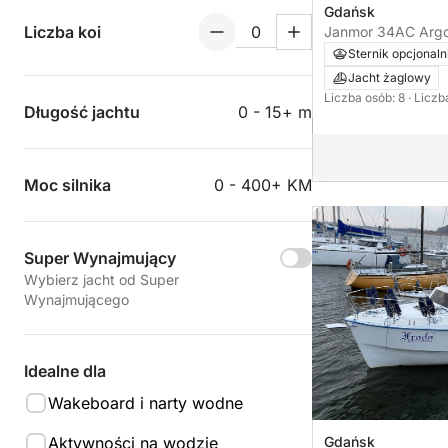
Gdańsk
Liczba koi
Janmor 34AC Argo
Poland
Sternik opcjonaln
Jacht żaglowy
Liczba osób: 8
· Liczb
Długość jachtu
0 - 15+ m
Moc silnika
0 - 400+ KM
Super Wynajmujący
Wybierz jacht od Super
Wynajmującego
Idealne dla
Wakeboard i narty wodne
Gdańsk
Aktywności na wodzie