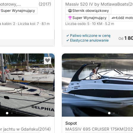
otorowy,
(2017)
Massiv 520 IV by MotlawaBoats
(2
Super Wynajmujący
Sternik obowiązkowy
Super Wynajmujący
Łódź mot
a kabin: 2
· Liczba koi: 7
· 8.1 m
Liczba osób: 5
· 10 KM
· 5.2 m
Paliwo wliczone w cenę
1 80
Od
Elastyczne anulowanie
Sopot
er jachtu w Gdańsku
(2014)
MASSIV 695 CRUISER 175KM
(202