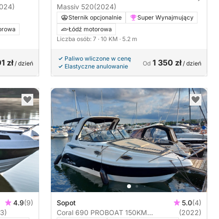
024)
Massiv 520
(2024)
Sternik opcjonalnie
Super Wynajmujący
orowa
Łódź motorowa
Liczba osób: 7
· 10 KM
· 5.2 m
Paliwo wliczone w cenę
1 zł
1 350 zł
/ dzień
Od
/ dzień
Elastyczne anulowanie
4.9
(9)
Sopot
5.0
(4)
3)
Coral 690 PROBOAT 150KM
(2022)