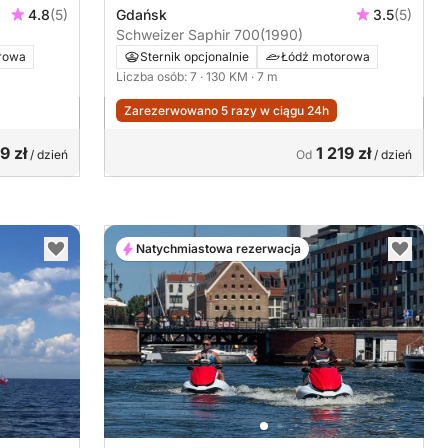
4.8
(5)
Gdańsk
3.5
(5)
Schweizer Saphir 700
(1990)
rowa
Sternik opcjonalnie
Łódź motorowa
Liczba osób: 7
· 130 KM
· 7 m
Zarezerwowano 5 razy w ciągu 24h
9 zł
1 219 zł
/ dzień
Od
/ dzień
Natychmiastowa rezerwacja