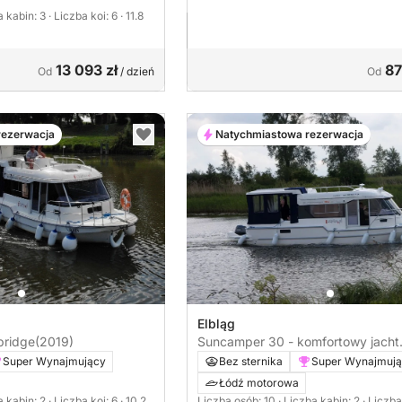
a kabin: 3
· Liczba koi: 6
· 11.8
13 093 zł
87
Od
/ dzień
Od
rezerwacja
Natychmiastowa rezerwacja
Elbląg
bridge
(2019)
Suncamper 30 - komfortowy jacht
motorowy
Super Wynajmujący
Bez sternika
Super Wynajmuj
Łódź motorowa
a kabin: 2
· Liczba koi: 6
· 10.2
Liczba osób: 10
· Liczba kabin: 2
· Liczba