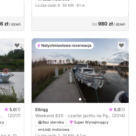
Liczba osób: 6
· 50 KM
· 9.1 m
6 zł
980 zł
/ dzień
Od
/ dzień
Natychmiastowa rezerwacja
5.0
(1)
Elbląg
5.0
(1)
(2017)
Weekend 820 - czarter jachtu na Pętli
(2014)
Żuławskiej
ący
Bez sternika
Super Wynajmujący
Łódź motorowa
 koi: 6
· 10
Liczba osób: 7
· 30 KM
· 8.2 m