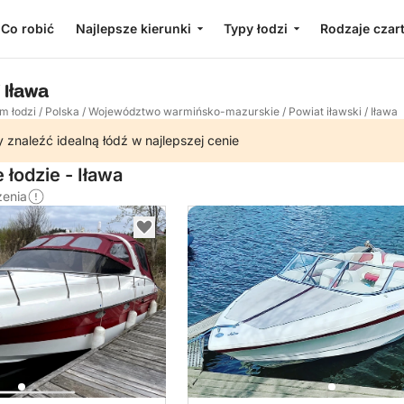
Co robić
Najlepsze kierunki
Typy łodzi
Rodzaje czar
 Iława
m łodzi
/
Polska
/
Województwo warmińsko-mazurskie
/
Powiat iławski
/
Iława
 znaleźć idealną łódź w najlepszej cenie
łodzie - Iława
zenia