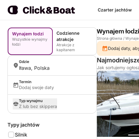
Czarter jachtów
Wynajem łodzi
Codzienne
Wynajem łodzi
Strona główna
/
Wynaje
atrakcje
Wszystkie wynajmy
łodzi
Atrakcje z
Dodaj daty, aby
kapitanem
Najmodniejsze 
Gdzie
Iława, Polska
Jak sortujemy ogłos
Termin
Dodaj swoje daty
Typ wynajmu
Z lub bez skippera
Typy jachtów
Silnik