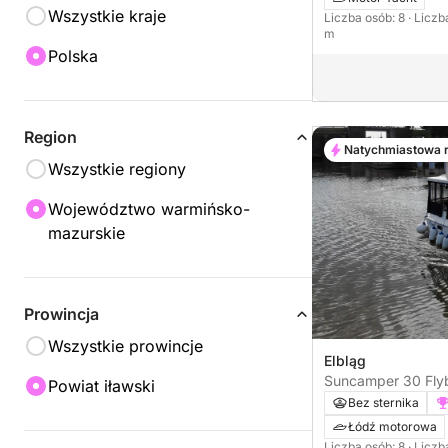
Wszystkie kraje
Liczba osób: 8
· Liczb
m
Polska
Region
Natychmiastowa 
Wszystkie regiony
Województwo warmińsko-
mazurskie
Prowincja
Wszystkie prowincje
Elbląg
Suncamper 30 Fly
Powiat iławski
Bez sternika
Łódź motorowa
Liczba osób: 8
· Liczb