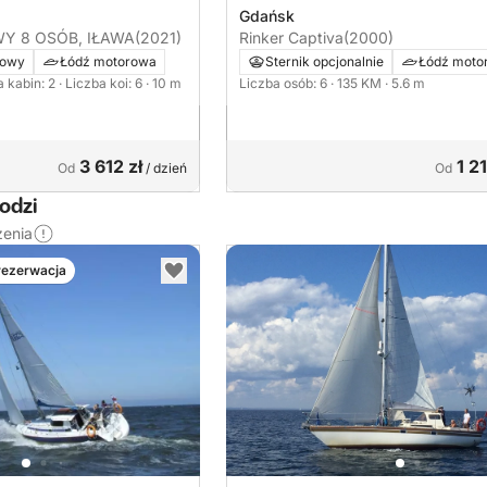
Gdańsk
 8 OSÓB, IŁAWA
(2021)
Rinker Captiva
(2000)
kowy
Łódź motorowa
Sternik opcjonalnie
Łódź moto
a kabin: 2
· Liczba koi: 6
· 10 m
Liczba osób: 6
· 135 KM
· 5.6 m
3 612 zł
1 21
Od
/ dzień
Od
odzi
zenia
rezerwacja