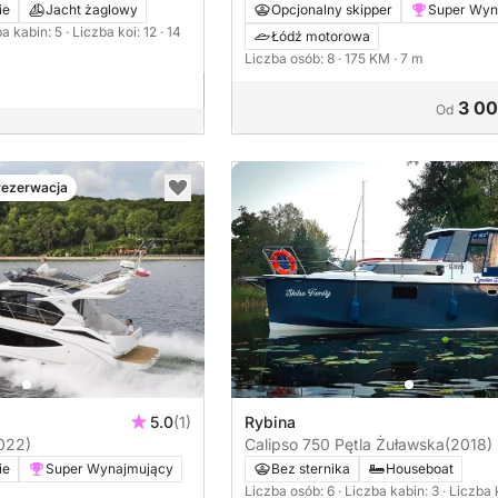
ie
Jacht żaglowy
Opcjonalny skipper
Super Wyn
ba kabin: 5
· Liczba koi: 12
· 14
Łódź motorowa
Liczba osób: 8
· 175 KM
· 7 m
3 00
Od
rezerwacja
5.0
(1)
Rybina
022)
Calipso 750 Pętla Żuławska
(2018)
ie
Super Wynajmujący
Bez sternika
Houseboat
Liczba osób: 6
· Liczba kabin: 3
· Liczba 