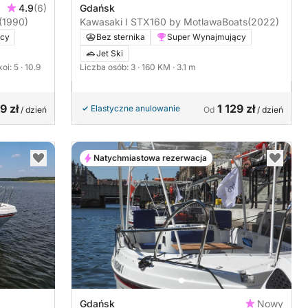
4.9
(6)
Gdańsk
(1990)
Kawasaki I STX160 by MotlawaBoats
(2022)
ący
Bez sternika
Super Wynajmujący
Jet Ski
koi: 5
· 10.9
Liczba osób: 3
· 160 KM
· 3.1 m
9 zł
1 129 zł
Elastyczne anulowanie
/ dzień
Od
/ dzień
Natychmiastowa rezerwacja
Gdańsk
Nowy