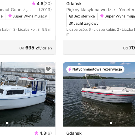
4.6
(20)
Gdańsk
naut Gdansk,
(2013)
Piękny klasyk na wodzie - Yenefer
ie
Super Wynajmujący
Bez sternika
Super Wynajmuj
Jacht żaglowy
a kabin: 3
· Liczba koi: 8
· 9.9 m
Liczba osób: 6
· Liczba kabin: 2
· Liczba 
m
695 zł
70
Od
/ dzień
Od
Natychmiastowa rezerwacja
4.8
(6)
Gdańsk