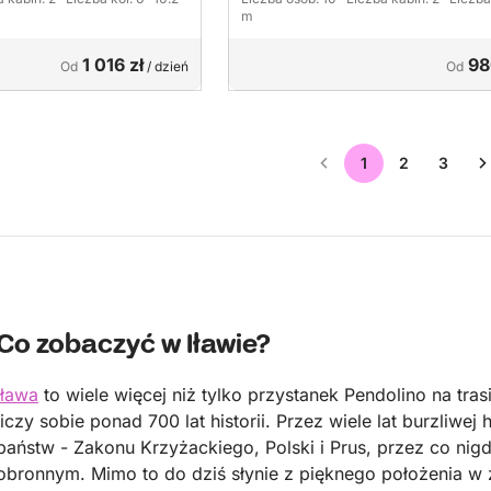
m
1 016 zł
98
Od
/ dzień
Od
1
2
3
Co zobaczyć w Iławie?
Iława
to wiele więcej niż tylko przystanek Pendolino na tras
liczy sobie ponad 700 lat historii. Przez wiele lat burzliwej 
państw - Zakonu Krzyżackiego, Polski i Prus, przez co nig
obronnym. Mimo to do dziś słynie z pięknego położenia w 