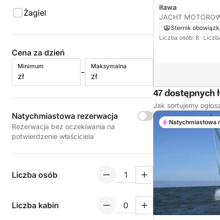
Iława
Żagiel
JACHT MOTOROWY
Sternik obowiąz
Liczba osób: 8
· Liczb
Cena za dzień
Minimum
Maksymalna
-
zł
zł
47 dostępnych ł
Jak sortujemy ogłos
Natychmiastowa rezerwacja
Natychmiastowa 
Rezerwacja bez oczekiwania na
potwierdzenie właściciela
Liczba osób
Liczba kabin