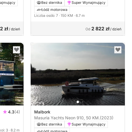
WYNAJEM
ajmujący
Bez sternika
Super Wynajmujący
Łódź motorowa
Liczba osób: 7
· 150 KM
· 6.7 m
2 zł
2 822 zł
/ dzień
Od
/ dzień
4.3
(4)
Malbork
Masuria Yachts Neon 910, 50 KM.
(2023)
Bez sternika
Super Wynajmujący
koi: 3
· 8.2 m
Łódź motorowa