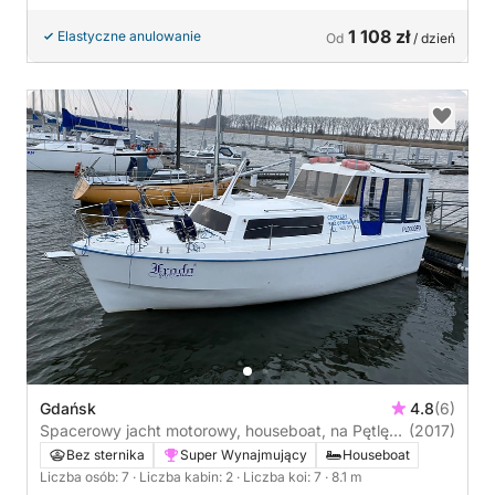
1 108 zł
Elastyczne anulowanie
Od
/ dzień
Gdańsk
4.8
(6)
Spacerowy jacht motorowy, houseboat, na Pętlę
(2017)
Żuławską, Zalew Wiślany i Jeziorak
Bez sternika
Super Wynajmujący
Houseboat
Liczba osób: 7
· Liczba kabin: 2
· Liczba koi: 7
· 8.1 m