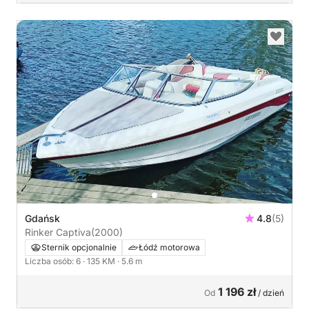
Gdańsk
4.8
(5)
Rinker Captiva
(2000)
Sternik opcjonalnie
Łódź motorowa
Liczba osób: 6
· 135 KM
· 5.6 m
1 196 zł
Od
/ dzień