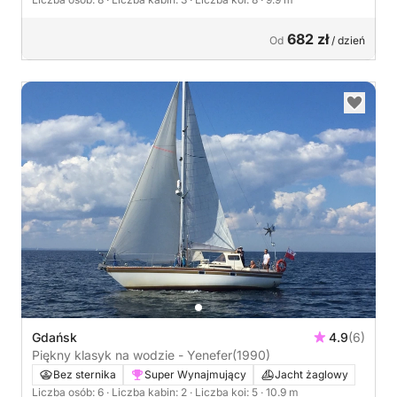
682 zł
Od
/ dzień
Gdańsk
4.9
(6)
Piękny klasyk na wodzie - Yenefer
(1990)
Bez sternika
Super Wynajmujący
Jacht żaglowy
Liczba osób: 6
· Liczba kabin: 2
· Liczba koi: 5
· 10.9 m