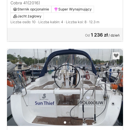
Cobra 41
(2016)
Sternik opcjonalnie
Super Wynajmujący
Jacht żaglowy
Liczba osób: 10
· Liczba kabin: 4
· Liczba koi: 8
· 12.3 m
1 236 zł
Od
/ dzień