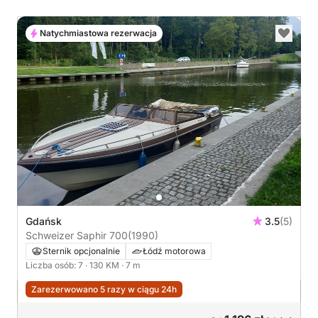
Natychmiastowa rezerwacja
Gdańsk
3.5
(5)
Schweizer Saphir 700
(1990)
Sternik opcjonalnie
Łódź motorowa
Liczba osób: 7
· 130 KM
· 7 m
Zarezerwowano 5 razy w ciągu 24h