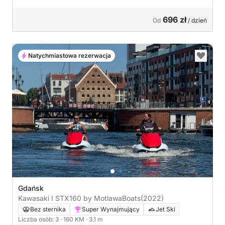
696 zł
Od
/ dzień
Natychmiastowa rezerwacja
Gdańsk
Kawasaki I STX160 by MotlawaBoats
(2022)
Bez sternika
Super Wynajmujący
Jet Ski
Liczba osób: 3
· 160 KM
· 3.1 m