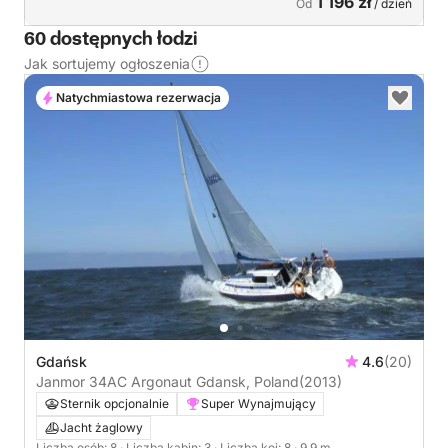
1 196 zł
Od
/ dzień
60 dostępnych łodzi
Jak sortujemy ogłoszenia
Natychmiastowa rezerwacja
Gdańsk
4.6
(20)
Janmor 34AC Argonaut Gdansk, Poland
(2013)
Sternik opcjonalnie
Super Wynajmujący
Jacht żaglowy
Liczba osób: 8
· Liczba kabin: 3
· Liczba koi: 8
· 9.9 m