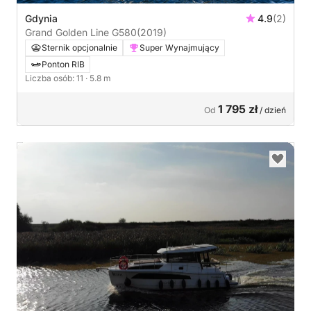
Gdynia
4.9
(2)
Grand Golden Line G580
(2019)
Sternik opcjonalnie
Super Wynajmujący
Ponton RIB
Liczba osób: 11
· 5.8 m
1 795 zł
Od
/ dzień