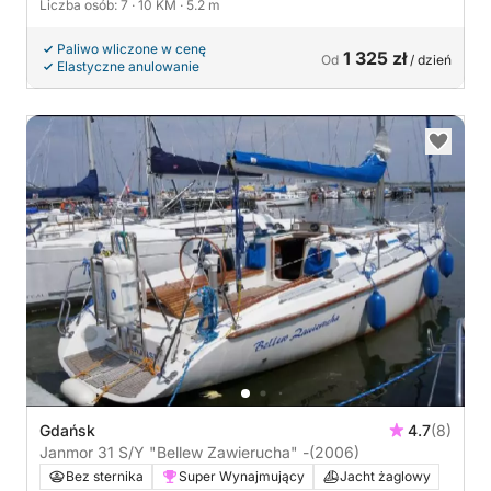
Liczba osób: 7
· 10 KM
· 5.2 m
Paliwo wliczone w cenę
1 325 zł
Od
/ dzień
Elastyczne anulowanie
Gdańsk
4.7
(8)
Janmor 31 S/Y "Bellew Zawierucha" -
(2006)
Bez sternika
Super Wynajmujący
Jacht żaglowy