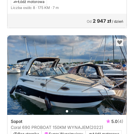
Łódź motorowa
Liczba osób: 8
· 175 KM
· 7 m
2 947 zł
Od
/ dzień
Sopot
5.0
(4)
Coral 690 PROBOAT 150KM WYNAJEM
(2022)
Bez sternika
Super Wynajmujący
Łódź motorowa