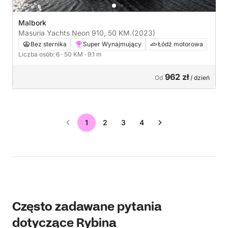
Malbork
Masuria Yachts Neon 910, 50 KM.
(2023)
Bez sternika
Super Wynajmujący
Łódź motorowa
Liczba osób: 6
· 50 KM
· 9.1 m
962 zł
Od
/ dzień
1
2
3
4
Często zadawane pytania
dotyczące Rybina