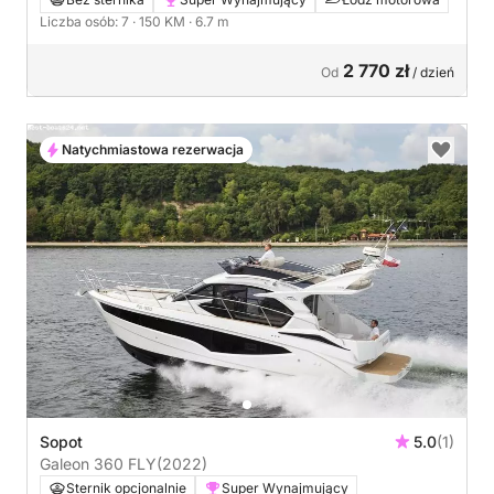
Liczba osób: 7
· 150 KM
· 6.7 m
2 770 zł
Od
/ dzień
Natychmiastowa rezerwacja
Sopot
5.0
(1)
Galeon 360 FLY
(2022)
Sternik opcjonalnie
Super Wynajmujący