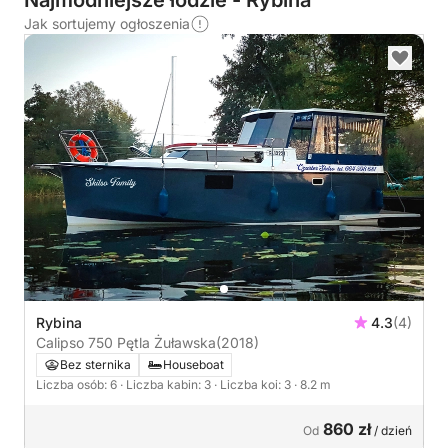
Najmodniejsze łodzie - Rybina
Jak sortujemy ogłoszenia
Rybina
4.3
(4)
Calipso 750 Pętla Żuławska
(2018)
Bez sternika
Houseboat
Liczba osób: 6
· Liczba kabin: 3
· Liczba koi: 3
· 8.2 m
860 zł
Od
/ dzień