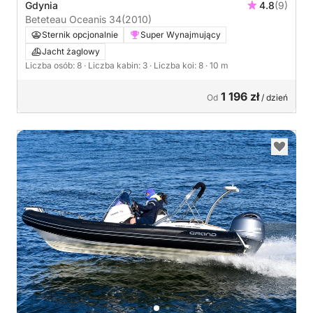
Gdynia
4.8
(9)
Beteteau Oceanis 34
(2010)
Sternik opcjonalnie
Super Wynajmujący
Jacht żaglowy
Liczba osób: 8
· Liczba kabin: 3
· Liczba koi: 8
· 10 m
1 196 zł
Od
/ dzień