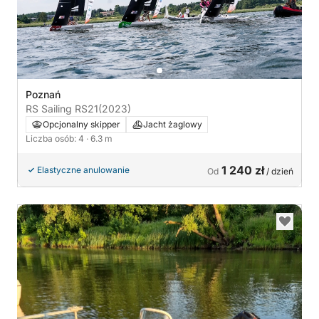
Poznań
RS Sailing RS21
(2023)
Opcjonalny skipper
Jacht żaglowy
Liczba osób: 4
· 6.3 m
1 240 zł
Elastyczne anulowanie
Od
/ dzień