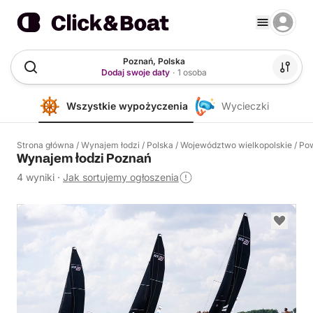
Poznań, Polska
Dodaj swoje daty
·
1 osoba
Wszystkie wypożyczenia
Wycieczki
Strona główna
/
Wynajem łodzi
/
Polska
/
Województwo wielkopolskie
/
Pow
Wynajem łodzi Poznań
4 wyniki
·
Jak sortujemy ogłoszenia