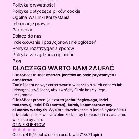
Polityka prywatności
Polityka dotycząca plików cookie
Ogólne Warunki Korzystania
Informacje prawne
Partnerzy
Dołącz do nas!
Indeksowanie i pozycjonowanie ogłoszeń
Polityka rozstrzygania sporów
Polityka zarządzania opiniami
Blog
DLACZEGO WARTO NAM ZAUFAĆ
Click&Boat to lider
czarteru jachtów od osób prywatnych i
armatorów.
Znajdź jacht do wyczarterowania w bardzo niskich cenach lub
udostępnij swój jacht, aby zwróciły Ci się koszty jego
utrzymania.
Click&Boat proponuje czarter
jachtu żeglowego, łodzi
motorowej, łodzi RIB (ponton), barek, katamaranów czy
skuterów wodnych.
Wybierz dowolny termin (dzień, tydzień itp.)
i skontaktuj się z właścicielem łodzi, aby bezpośrednio zadać mu
wszelkie pytania.
OPINIE KLIENTÓW
Ocena:
4.9 / 5
obliczono na podstawie 713471 opinii