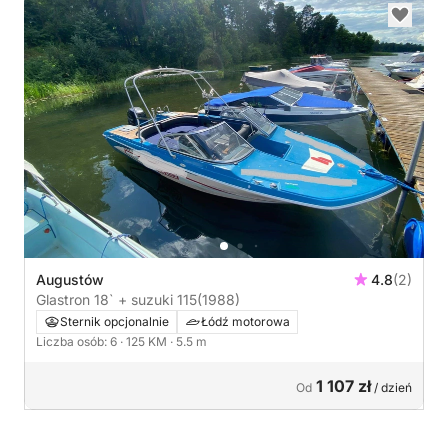
Augustów
4.8
(2)
Glastron 18` + suzuki 115
(1988)
Sternik opcjonalnie
Łódź motorowa
Liczba osób: 6
· 125 KM
· 5.5 m
1 107 zł
Od
/ dzień