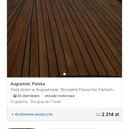
Augustów, Polska
Twój dzień w Augustowie: Wynajmij Frauscher Fantom
858 i spędź cały dzień na odkrywaniu świata
Ze sternikiem
Łódź motorowa
10 godziny
· Dla grup do 7 osób
2 214 zł
Anulowanie elastyczne
Od