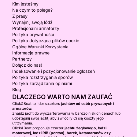
Kim jesteśmy
Na czym to polega?
Z prasy
Wynajmij swoją łódź
Profesjonalni armatorzy
Polityka prywatności
Polityka dotycząca plików cookie
Ogólne Warunki Korzystania
Informacje prawne
Partnerzy
Dołącz do nas!
Indeksowanie i pozycjonowanie ogłoszeń
Polityka rozstrzygania sporów
Polityka zarządzania opiniami
Blog
DLACZEGO WARTO NAM ZAUFAĆ
Click&Boat to lider
czarteru jachtów od osób prywatnych i
armatorów.
Znajdź jacht do wyczarterowania w bardzo niskich cenach lub
udostępnij swój jacht, aby zwróciły Ci się koszty jego
utrzymania.
Click&Boat proponuje czarter
jachtu żeglowego, łodzi
motorowej, łodzi RIB (ponton), barek, katamaranów czy