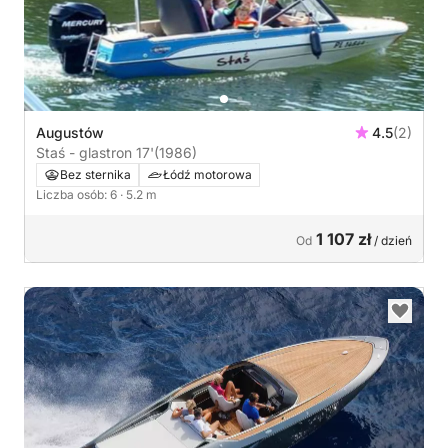
Augustów
4.5
(2)
Staś - glastron 17'
(1986)
Bez sternika
Łódź motorowa
Liczba osób: 6
· 5.2 m
1 107 zł
Od
/ dzień