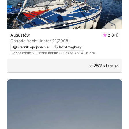
Augustów
2.8
(1)
Ostróda Yacht Jantar 21
(2008)
Sternik opcjonalnie
Jacht żaglowy
Liczba osób: 6
· Liczba kabin: 1
· Liczba koi: 4
· 6.2 m
252 zł
Od
/ dzień