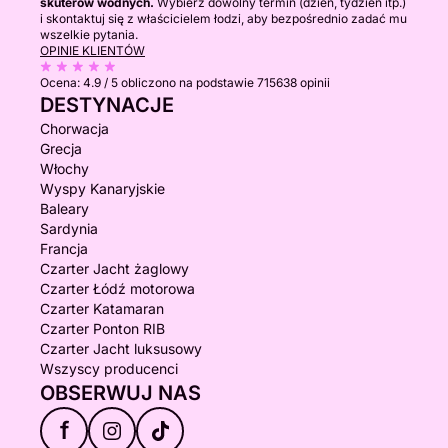
skuterów wodnych.
Wybierz dowolny termin (dzień, tydzień itp.)
i skontaktuj się z właścicielem łodzi, aby bezpośrednio zadać mu
wszelkie pytania.
OPINIE KLIENTÓW
Ocena:
4.9 / 5
obliczono na podstawie 715638 opinii
DESTYNACJE
Chorwacja
Grecja
Włochy
Wyspy Kanaryjskie
Baleary
Sardynia
Francja
Czarter Jacht żaglowy
Czarter Łódź motorowa
Czarter Katamaran
Czarter Ponton RIB
Czarter Jacht luksusowy
Wszyscy producenci
OBSERWUJ NAS
f