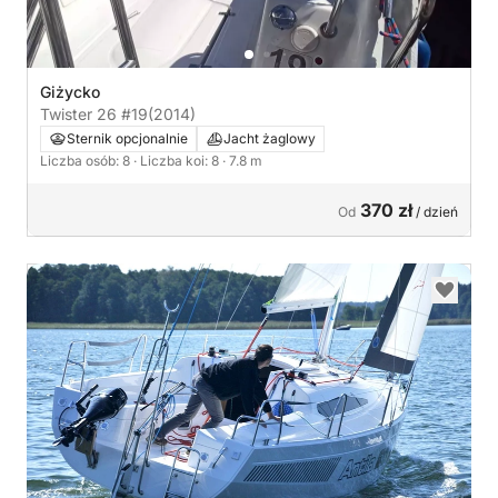
Giżycko
Twister 26 #19
(2014)
Sternik opcjonalnie
Jacht żaglowy
Liczba osób: 8
· Liczba koi: 8
· 7.8 m
370 zł
Od
/ dzień