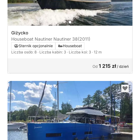
Giżycko
Houseboat Nautiner Nautiner 38
(2011)
Sternik opcjonalnie
Houseboat
Liczba osób: 8
· Liczba kabin: 3
· Liczba koi: 3
· 12 m
1 215 zł
Od
/ dzień