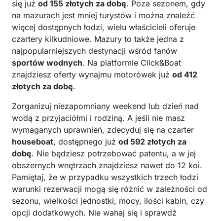
się już
od 155 złotych za dobę
. Poza sezonem, gdy
na mazurach jest mniej turystów i można znaleźć
więcej dostępnych łodzi, wielu właścicieli oferuje
czartery kilkudniowe. Mazury to także jedna z
najpopularniejszych destynacji wśród fanów
sportów wodnych
. Na platformie Click&Boat
znajdziesz oferty wynajmu motorówek już
od 412
złotych za dobę
.
Zorganizuj niezapomniany weekend lub dzień nad
wodą z przyjaciółmi i rodziną. A jeśli nie masz
wymaganych uprawnień, zdecyduj się na czarter
houseboat
, dostępnego już
od 592 złotych za
dobę
. Nie będziesz potrzebować patentu, a w jej
obszernych wnętrzach znajdziesz nawet do 12 koi.
Pamiętaj, że w przypadku wszystkich trzech łodzi
warunki rezerwacji mogą się różnić w zależności od
sezonu, wielkości jednostki, mocy, ilości kabin, czy
opcji dodatkowych. Nie wahaj się i sprawdź