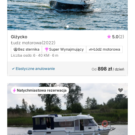
Giżycko
5.0
(2)
Łudz motorowa
(2022)
Bez sternika
Super Wynajmujący
Łódź motorowa
Liczba osób: 6
· 40 KM
· 6 m
898 zł
Elastyczne anulowanie
Od
/ dzień
Natychmiastowa rezerwacja