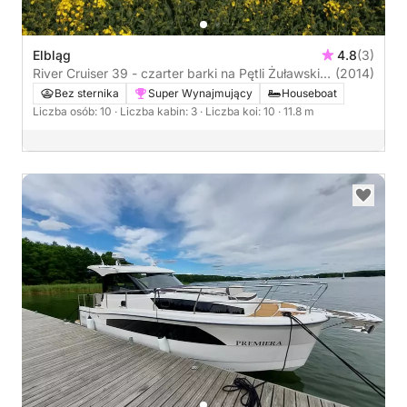
Elbląg
4.8
(3)
River Cruiser 39 - czarter barki na Pętli Żuławskiej
(2014)
i Kanale Elbląskim
Bez sternika
Super Wynajmujący
Houseboat
Liczba osób: 10
· Liczba kabin: 3
· Liczba koi: 10
· 11.8 m