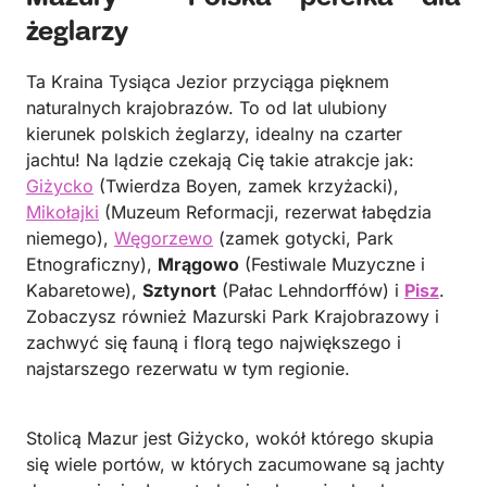
żeglarzy
Ta Kraina Tysiąca Jezior przyciąga pięknem
naturalnych krajobrazów. To od lat ulubiony
kierunek polskich żeglarzy, idealny na czarter
jachtu! Na lądzie czekają Cię takie atrakcje jak:
Giżycko
(Twierdza Boyen, zamek krzyżacki),
Mikołajki
(Muzeum Reformacji, rezerwat łabędzia
niemego),
Węgorzewo
(zamek gotycki, Park
Etnograficzny),
Mrągowo
(Festiwale Muzyczne i
Kabaretowe),
Sztynort
(Pałac Lehndorffów) i
Pisz
.
Zobaczysz również Mazurski Park Krajobrazowy i
zachwyć się fauną i florą tego największego i
najstarszego rezerwatu w tym regionie.
Stolicą Mazur jest Giżycko, wokół którego skupia
się wiele portów, w których zacumowane są jachty