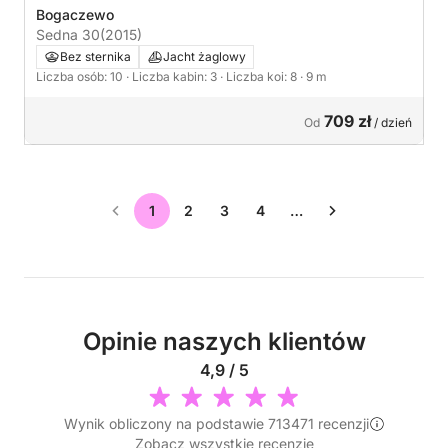
Bogaczewo
Sedna 30
(2015)
Bez sternika
Jacht żaglowy
Liczba osób: 10
· Liczba kabin: 3
· Liczba koi: 8
· 9 m
709 zł
Od
/ dzień
1
2
3
4
…
Opinie naszych klientów
4,9 / 5
Wynik obliczony na podstawie 713471 recenzji
Zobacz wszystkie recenzje