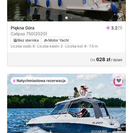
Piękna Góra
3.2
(1)
Calipso 750
(2020)
Bez sternika
Motor Yacht
Liczba osób: 6
· Liczba kabin: 2
· Liczba koi: 6
· 7.5 m
628 zł
Od
/ dzień
Natychmiastowa rezerwacja