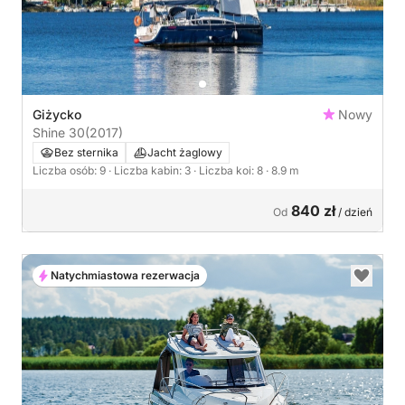
Giżycko
Nowy
Shine 30
(2017)
Bez sternika
Jacht żaglowy
Liczba osób: 9
· Liczba kabin: 3
· Liczba koi: 8
· 8.9 m
840 zł
Od
/ dzień
Natychmiastowa rezerwacja