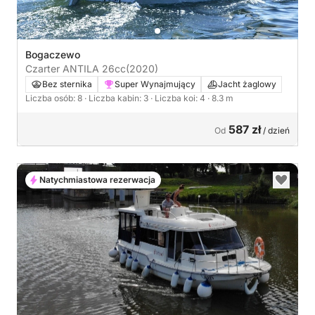
Bogaczewo
Czarter ANTILA 26cc
(2020)
Bez sternika
Super Wynajmujący
Jacht żaglowy
Liczba osób: 8
· Liczba kabin: 3
· Liczba koi: 4
· 8.3 m
587 zł
Od
/ dzień
Natychmiastowa rezerwacja