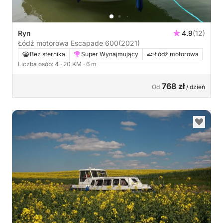
Ryn
4.9
(12)
Łódź motorowa Escapade 600
(2021)
Bez sternika
Super Wynajmujący
Łódź motorowa
Liczba osób: 4
· 20 KM
· 6 m
768 zł
Od
/ dzień