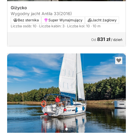
Giżycko
Wygodny jacht Antila 33
(2016)
Bez sternika
Super Wynajmujący
Jacht żaglowy
Liczba osób: 10
· Liczba kabin: 3
· Liczba koi: 10
· 10 m
831 zł
Od
/ dzień