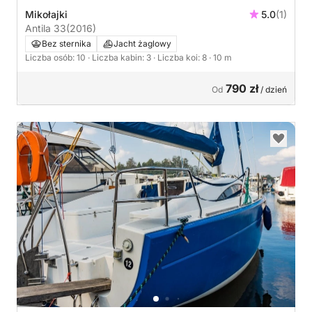
Mikołajki
5.0
(1)
Antila 33
(2016)
Bez sternika
Jacht żaglowy
Liczba osób: 10
· Liczba kabin: 3
· Liczba koi: 8
· 10 m
790 zł
Od
/ dzień