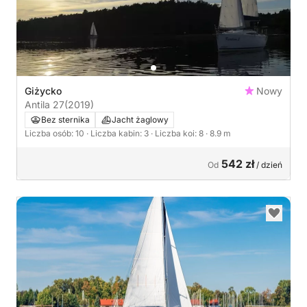
Giżycko
Nowy
Antila 27
(2019)
Bez sternika
Jacht żaglowy
Liczba osób: 10
· Liczba kabin: 3
· Liczba koi: 8
· 8.9 m
542 zł
Od
/ dzień