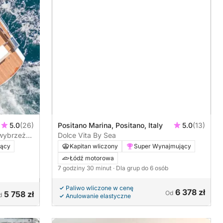
5.0
(26)
Positano Marina, Positano, Italy
5.0
(13)
 wybrzeża
Dolce Vita By Sea
jący
Kapitan wliczony
Super Wynajmujący
Łódź motorowa
7 godziny 30 minut
· Dla grup do 6 osób
Paliwo wliczone w cenę
6 378 zł
5 758 zł
Od
d
Anulowanie elastyczne