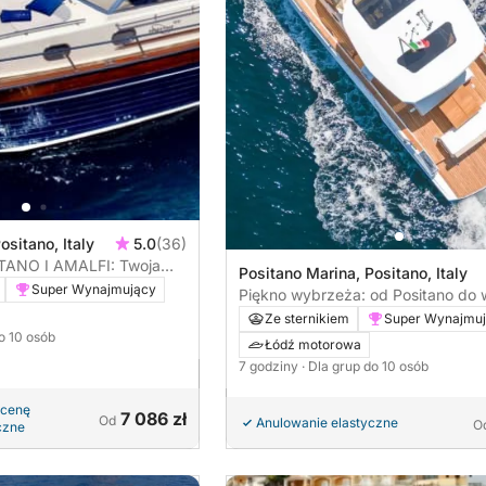
ositano, Italy
5.0
(36)
ANO I AMALFI: Twoja
Positano Marina, Positano, Italy
wycieczka z Positano
Super Wynajmujący
Piękno wybrzeża: od Positano do
Amalfi
Ze sternikiem
Super Wynajmu
do 10 osób
Łódź motorowa
7 godziny
· Dla grup do 10 osób
 cenę
7 086 zł
Od
Anulowanie elastyczne
O
czne