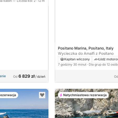
ba kabin: 1
· Liczba koi: 2
· 12 m
Positano Marina, Positano, Italy
Wycieczka do Amalfi z Positano
Kapitan wliczony
Łódź motor
7 godziny 30 minut
· Dla grup do 12 osób
6 829 zł
anie
Od
/ dzień
O
rezerwacja
Natychmiastowa rezerwacja