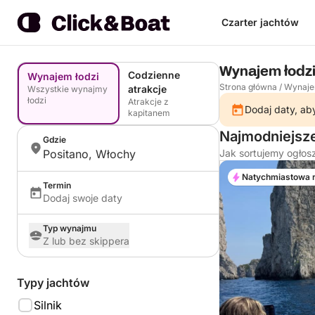
Czarter jachtów
Wynajem łodzi
Codzienne
Wynajem łodzi
Strona główna
/
Wynaje
atrakcje
Wszystkie wynajmy
łodzi
Atrakcje z
Dodaj daty, aby
kapitanem
Najmodniejsze
Gdzie
Positano, Włochy
Jak sortujemy ogłos
Natychmiastowa 
Termin
Dodaj swoje daty
Typ wynajmu
Z lub bez skippera
Typy jachtów
Silnik