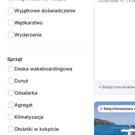
Liczba osób: 10
· Licz
Wyjątkowe doświadczenie
Wędkarstwo
Wydarzenia
Sprzęt
Deska wakeboardingowa
Donut
Elastyczne anulow
Odsalarka
Agregat
Natychmiastowa 
Klimatyzacja
Głośniki w kokpicie