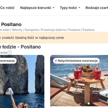
Co robić
Najlepsze kierunki
Typy łodzi
Rodzaje czar
 Positano
m łodzi
/
Włochy
/
Kampania
/
Prowincja Salerno
/
Positano
/
Positano
 znaleźć idealną łódź w najlepszej cenie
 łodzie - Positano
zenia
rezerwacja
Natychmiastowa rezerwacja