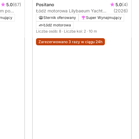
Positano
5.0
(4)
5.0
(67)
Łódź motorowa Lilybaeum Yacht
(2026)
em po
Lipari 31 500KM
brzeża
Sternik oferowany
Super Wynajmujący
mujący
Łódź motorowa
Liczba osób: 8
· Liczba koi: 2
· 10 m
Zarezerwowano 3 razy w ciągu 24h