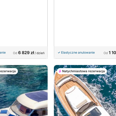
6 829 zł
1 10
anie
Elastyczne anulowanie
Od
/ dzień
Od
rezerwacja
Natychmiastowa rezerwacja