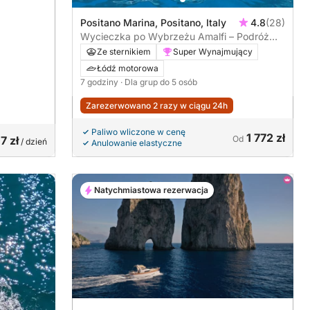
Positano Marina, Positano, Italy
4.8
(28)
Wycieczka po Wybrzeżu Amalfi – Podróż
pełna piękna i elegancji
Ze sternikiem
Super Wynajmujący
Łódź motorowa
7 godziny
· Dla grup do 5 osób
Zarezerwowano 2 razy w ciągu 24h
Paliwo wliczone w cenę
1 772 zł
7 zł
Od
/ dzień
Anulowanie elastyczne
Natychmiastowa rezerwacja