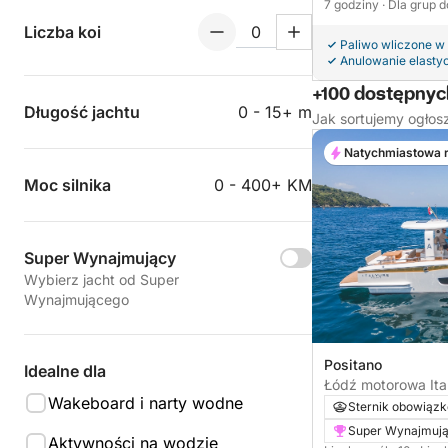
7 godziny
· Dla grup 
Liczba koi
Paliwo wliczone w
Anulowanie elasty
+100 dostępnych
Długość jachtu
0 - 15+ m
Jak sortujemy ogłos
Natychmiastowa 
Moc silnika
0 - 400+ KM
Super Wynajmujący
Wybierz jacht od Super
Wynajmującego
Positano
Idealne dla
Łódź motorowa Ita
Wakeboard i narty wodne
740KM
Sternik obowiąz
Super Wynajmuj
Aktywności na wodzie