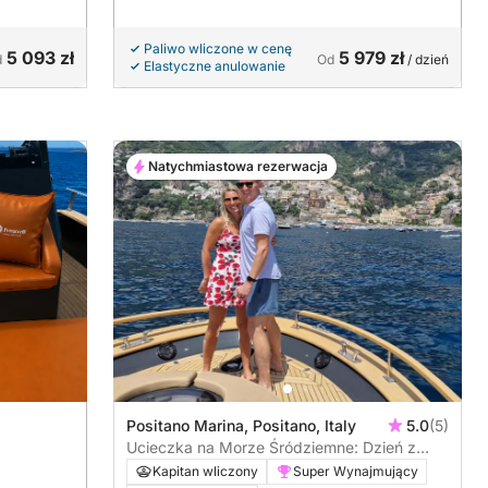
Paliwo wliczone w cenę
5 093 zł
5 979 zł
d
Od
/ dzień
Elastyczne anulowanie
Natychmiastowa rezerwacja
Positano Marina, Positano, Italy
5.0
(5)
Ucieczka na Morze Śródziemne: Dzień z
Positano na wybrzeże Amalfitańskie
Kapitan wliczony
Super Wynajmujący