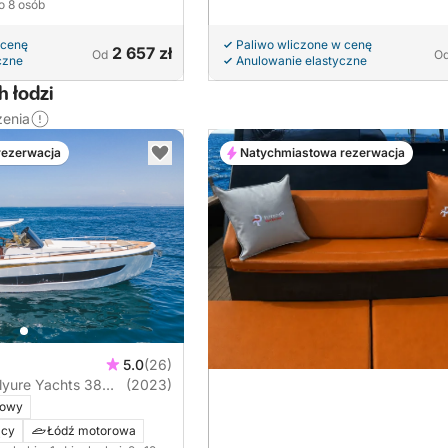
do 8 osób
 cenę
Paliwo wliczone w cenę
2 657 zł
Od
O
czne
Anulowanie elastyczne
 łodzi
zenia
rezerwacja
Natychmiastowa rezerwacja
5.0
(26)
lyure Yachts 38
(2023)
kowy
ący
Łódź motorowa