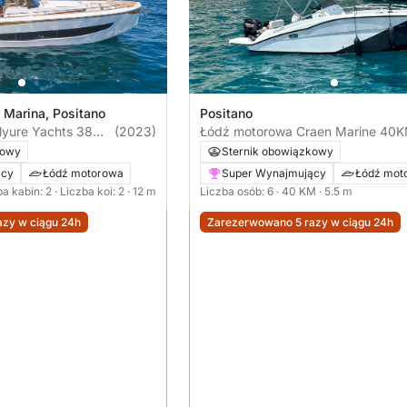
 Marina, Positano
Positano
lyure Yachts 38
(2023)
Łódź motorowa Craen Mar
kowy
Sternik obowiązkowy
ący
Łódź motorowa
Super Wynajmujący
Łódź mot
ba kabin: 2
· Liczba koi: 2
· 12 m
Liczba osób: 6
· 40 KM
· 5.5 m
zy w ciągu 24h
Zarezerwowano 5 razy w ciągu 24h