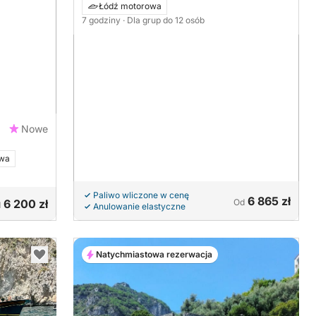
Łódź motorowa
7 godziny
· Dla grup do 12 osób
Nowe
owa
Paliwo wliczone w cenę
6 865 zł
6 200 zł
Od
d
Anulowanie elastyczne
Natychmiastowa rezerwacja