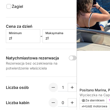
Żagiel
Cena za dzień
Minimum
Maksymalna
-
zł
zł
Natychmiastowa rezerwacja
Rezerwacja bez oczekiwania na
potwierdzenie właściciela
Liczba osób
Positano Marina, P
Wycieczka na Capr
krystalicznych wó
Ze sternikiem
Liczba kabin
ukrytych jaskiń
Łódź motorowa