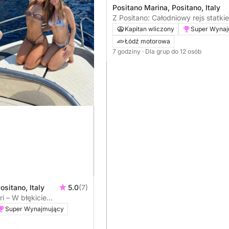
Positano Marina, Positano, Italy
Z Positano: Całodniowy rejs statki
wybrzeżu Amalfi: Płyń wzdłuż wy
Kapitan wliczony
Super Wynaj
wygodnie i stylowo
Łódź motorowa
7 godziny
· Dla grup do 12 osób
ositano, Italy
5.0
(7)
i – W błękicie
d i do odkrywania
Super Wynajmujący