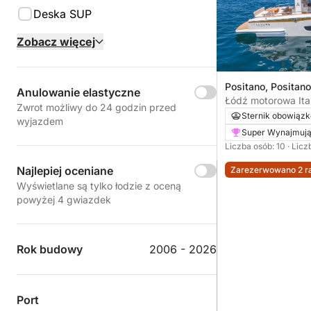
Deska SUP
Zobacz więcej
Positano, Positano
Anulowanie elastyczne
Łódź motorowa Ita
Zwrot możliwy do 24 godzin przed
740KM
Sternik obowiąz
wyjazdem
Super Wynajmuj
Liczba osób: 10
· Licz
Najlepiej oceniane
Zarezerwowano 2 ra
Wyświetlane są tylko łodzie z oceną
powyżej 4 gwiazdek
Rok budowy
2006 - 2026
Port