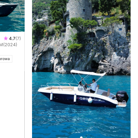
4.7
(7)
ine 40KM
(2024)
orowa