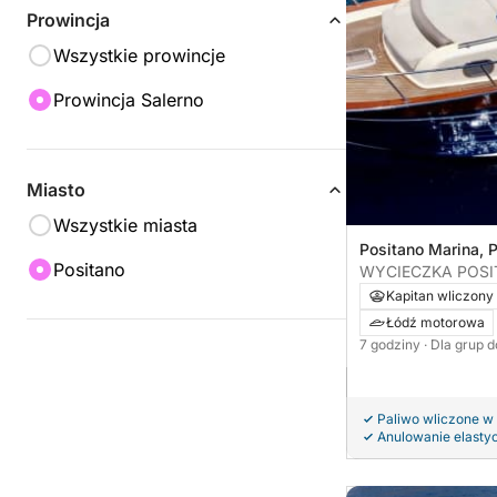
Prowincja
Wszystkie prowincje
Prowincja Salerno
Miasto
Wszystkie miasta
Positano Marina, P
Positano
WYCIECZKA POSIT
spersonalizowana 
Kapitan wliczony
Łódź motorowa
7 godziny
· Dla grup 
Paliwo wliczone w
Anulowanie elasty