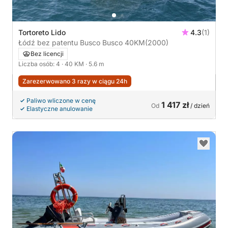
Tortoreto Lido
4.3
(1)
Łódź bez patentu Busco Busco 40KM
(2000)
Bez licencji
Liczba osób: 4
· 40 KM
· 5.6 m
Zarezerwowano 3 razy w ciągu 24h
Paliwo wliczone w cenę
1 417 zł
Od
/ dzień
Elastyczne anulowanie