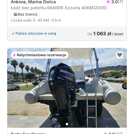
Ankona, Marina Dorica
3.0
(7)
Łódź bez patentu RANIERI Azzurra 40KM
(2006)
Bez licencji
Liczba osób: 5
· 40 KM
· 5.5 m
1 063 zł
Paliwo wliczone w cenę
Od
/ dzień
Natychmiastowa rezerwacja