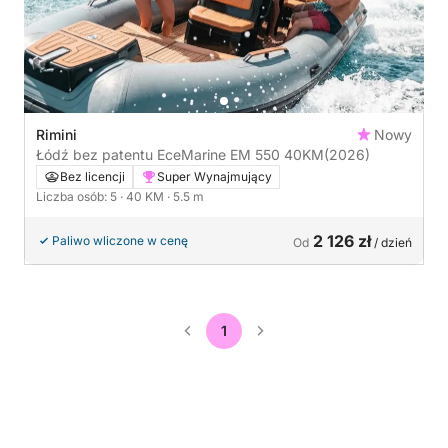
Rimini
Nowy
Łódź bez patentu EceMarine EM 550 40KM
(2026)
Bez licencji
Super Wynajmujący
Liczba osób: 5
· 40 KM
· 5.5 m
2 126 zł
Paliwo wliczone w cenę
Od
/ dzień
1