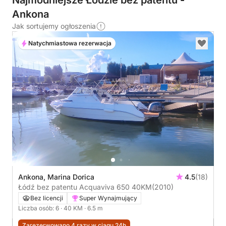
Najmodniejsze Łodzie bez patentu -
Ankona
Jak sortujemy ogłoszenia
Natychmiastowa rezerwacja
Ankona, Marina Dorica
4.5
(18)
Łódź bez patentu Acquaviva 650 40KM
(2010)
Bez licencji
Super Wynajmujący
Liczba osób: 6
· 40 KM
· 6.5 m
Zarezerwowano 4 razy w ciągu 24h