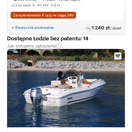
Liczba osób: 6
· 40 KM
· 5.6 m
Zarezerwowano 4 razy w ciągu 24h
1 240 zł
Elastyczne anulowanie
Od
/ dzień
Dostępne Łodzie bez patentu: 14
Jak sortujemy ogłoszenia