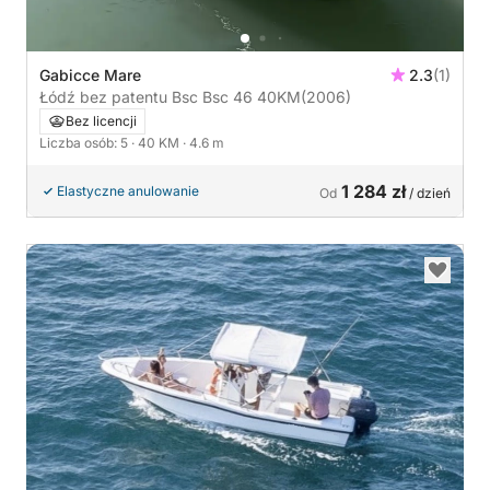
Gabicce Mare
2.3
(1)
Łódź bez patentu Bsc Bsc 46 40KM
(2006)
Bez licencji
Liczba osób: 5
· 40 KM
· 4.6 m
1 284 zł
Elastyczne anulowanie
Od
/ dzień