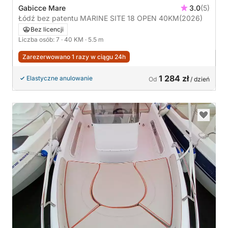
Gabicce Mare
3.0
(5)
Łódź bez patentu MARINE SITE 18 OPEN 40KM
(2026)
Bez licencji
Liczba osób: 7
· 40 KM
· 5.5 m
Zarezerwowano 1 razy w ciągu 24h
1 284 zł
Elastyczne anulowanie
Od
/ dzień