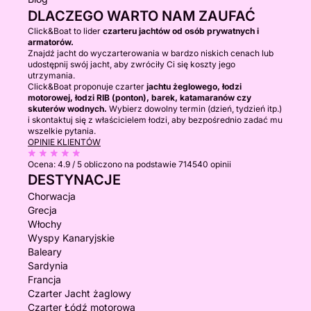
DLACZEGO WARTO NAM ZAUFAĆ
Click&Boat to lider
czarteru jachtów od osób prywatnych i
armatorów.
Znajdź jacht do wyczarterowania w bardzo niskich cenach lub
udostępnij swój jacht, aby zwróciły Ci się koszty jego
utrzymania.
Click&Boat proponuje czarter
jachtu żeglowego, łodzi
motorowej, łodzi RIB (ponton), barek, katamaranów czy
skuterów wodnych.
Wybierz dowolny termin (dzień, tydzień itp.)
i skontaktuj się z właścicielem łodzi, aby bezpośrednio zadać mu
wszelkie pytania.
OPINIE KLIENTÓW
Ocena:
4.9 / 5
obliczono na podstawie 714540 opinii
DESTYNACJE
Chorwacja
Grecja
Włochy
Wyspy Kanaryjskie
Baleary
Sardynia
Francja
Czarter Jacht żaglowy
Czarter Łódź motorowa