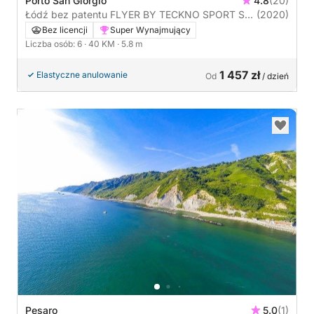
Porto San Giorgio
4.8
(20)
Łódź bez patentu FLYER BY TECKNO SPORT SRL
(2020)
FLYER575 40KM
Bez licencji
Super Wynajmujący
Liczba osób: 6
· 40 KM
· 5.8 m
1 457 zł
Elastyczne anulowanie
Od
/ dzień
Pesaro
5.0
(1)