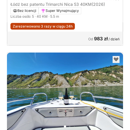
Łódź bez patentu Trimarchi Nica 53 40KM
(2026)
Bez licencji
Super Wynajmujący
Liczba osób: 5
· 40 KM
· 5.5 m
Zarezerwowano 3 razy w ciągu 24h
983 zł
Od
/ dzień