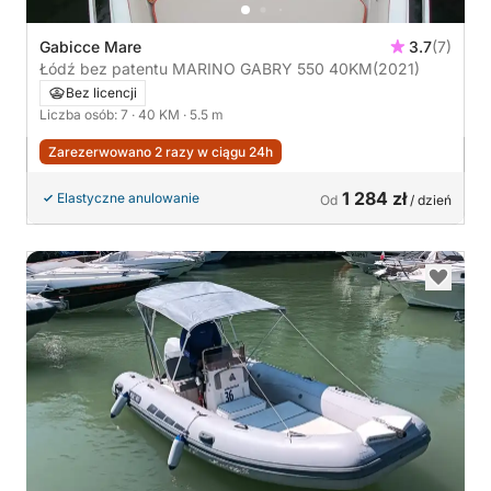
Gabicce Mare
3.7
(7)
Łódź bez patentu MARINO GABRY 550 40KM
(2021)
Bez licencji
Liczba osób: 7
· 40 KM
· 5.5 m
Zarezerwowano 2 razy w ciągu 24h
1 284 zł
Elastyczne anulowanie
Od
/ dzień