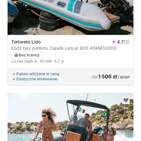
Tortoreto Lido
4.7
(2)
Łódź bez patentu Capelli Lancer 600 40KM
(2000)
Bez licencji
Liczba osób: 6
· 40 KM
· 5.7 m
Paliwo wliczone w cenę
1 506 zł
Od
/ dzień
Elastyczne anulowanie