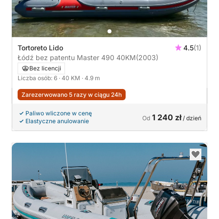
Tortoreto Lido
4.5
(1)
Łódź bez patentu Master 490 40KM
(2003)
Bez licencji
Liczba osób: 6
· 40 KM
· 4.9 m
Zarezerwowano 5 razy w ciągu 24h
Paliwo wliczone w cenę
1 240 zł
Od
/ dzień
Elastyczne anulowanie