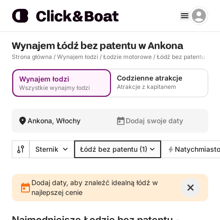
Wynajem Łódź bez patentu w Ankona
Strona główna
/
Wynajem łodzi
/
Łodzie motorowe
/
Łódź bez patentu
/
Łód
Codzienne atrakcje
Wynajem łodzi
Atrakcje z kapitanem
Wszystkie wynajmy łodzi
Ankona, Włochy
Dodaj swoje daty
Sternik
Łódź bez patentu
(1)
Natychmiasto
Dodaj daty, aby znaleźć idealną łódź w
najlepszej cenie