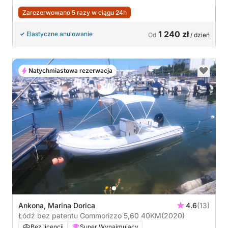
Zarezerwowano 5 razy w ciągu 24h
1 240 zł
Elastyczne anulowanie
Od
/ dzień
Natychmiastowa rezerwacja
Ankona, Marina Dorica
4.6
(13)
Łódź bez patentu Gommorizzo 5,60 40KM
(2020)
Bez licencji
Super Wynajmujący