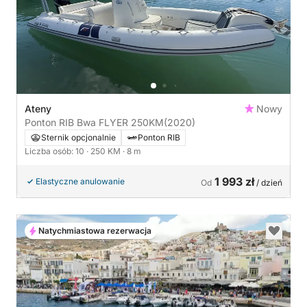
Ateny
Nowy
Ponton RIB Bwa FLYER 250KM
(2020)
Sternik opcjonalnie
Ponton RIB
Liczba osób: 10
· 250 KM
· 8 m
1 993 zł
Elastyczne anulowanie
Od
/ dzień
Natychmiastowa rezerwacja