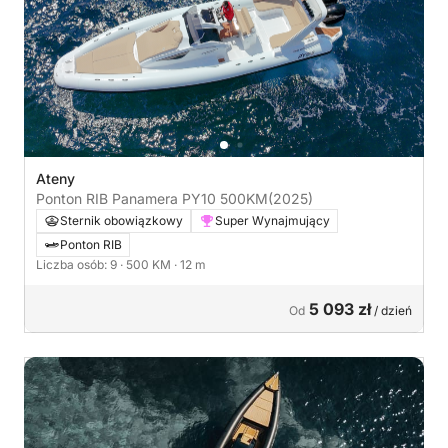
Ateny
Ponton RIB Panamera PY10 500KM
(2025)
Sternik obowiązkowy
Super Wynajmujący
Ponton RIB
Liczba osób: 9
· 500 KM
· 12 m
5 093 zł
Od
/ dzień