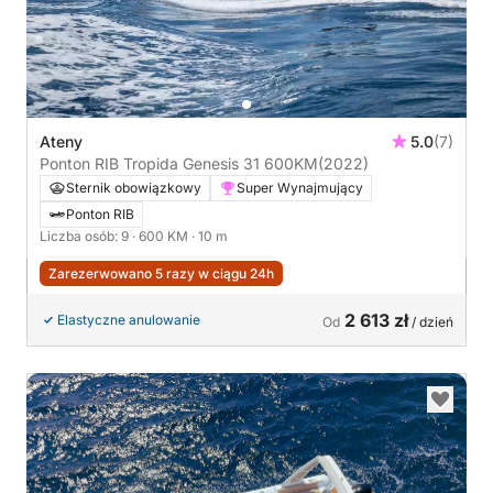
Ateny
5.0
(7)
Ponton RIB Tropida Genesis 31 600KM
(2022)
Sternik obowiązkowy
Super Wynajmujący
Ponton RIB
Liczba osób: 9
· 600 KM
· 10 m
Zarezerwowano 5 razy w ciągu 24h
2 613 zł
Elastyczne anulowanie
Od
/ dzień