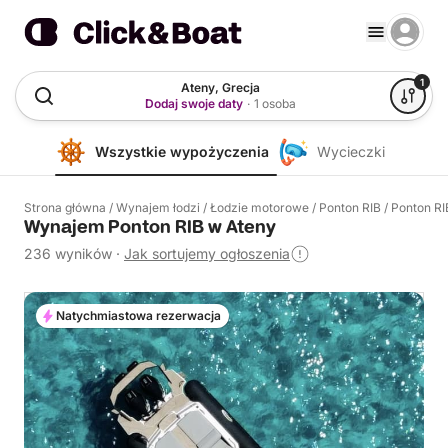
1
Ateny, Grecja
Dodaj swoje daty
·
1 osoba
Wszystkie wypożyczenia
Wycieczki
Strona główna
/
Wynajem łodzi
/
Łodzie motorowe
/
Ponton RIB
/
Ponton RI
Wynajem Ponton RIB w Ateny
236 wyników
·
Jak sortujemy ogłoszenia
Natychmiastowa rezerwacja