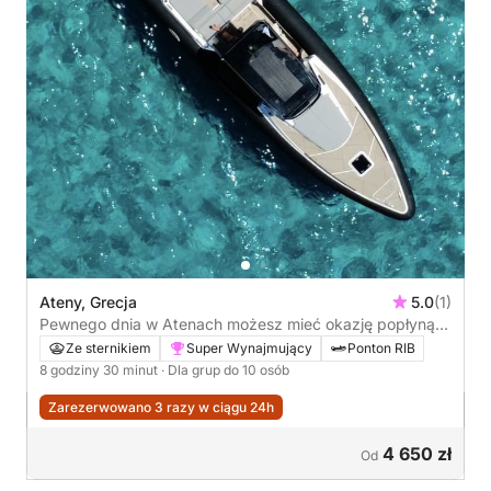
Ateny, Grecja
5.0
(1)
Pewnego dnia w Atenach możesz mieć okazję popłynąć
na wyspę, popływać, zjeść, delektować się winem,
Ze sternikiem
Super Wynajmujący
Ponton RIB
opalając się na łodzi, a następnie wrócić o zachodzie
8 godziny 30 minut
· Dla grup do 10 osób
słońca, ciesząc się pięknymi, wyjątkowymi chwilami.
Zarezerwowano 3 razy w ciągu 24h
4 650 zł
Od