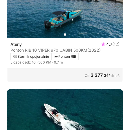
Ateny
4.7
(12)
Ponton RIB 10 VIPER 970 CABIN 500KM
(2022)
Sternik opcjonalnie
Ponton RIB
Liczba osób: 10
· 500 KM
· 9.7 m
3 277 zł
Od
/ dzień