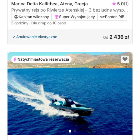
Marina Delta Kallithea, Ateny, Grecja
5.0
(1)
Prywatny rejs po Riwierze Ateńskiej – 3 bezludne wyspy
– luksusowy RIB 300 KM
Kapitan wliczony
Super Wynajmujący
Ponton RIB
5 godziny
· Dla grup do 10 osób
2 436 zł
Anulowanie elastyczne
Od
Natychmiastowa rezerwacja