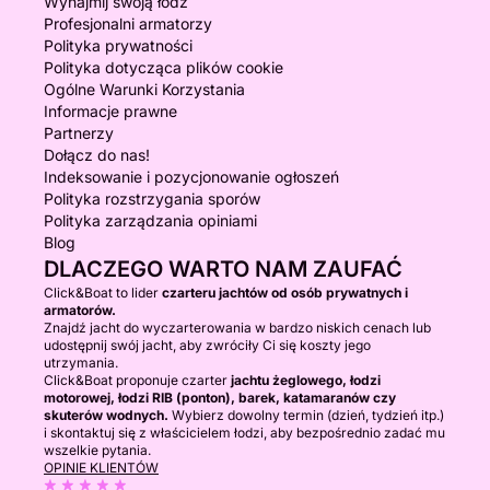
Wynajmij swoją łódź
Profesjonalni armatorzy
Polityka prywatności
Polityka dotycząca plików cookie
Ogólne Warunki Korzystania
Informacje prawne
Partnerzy
Dołącz do nas!
Indeksowanie i pozycjonowanie ogłoszeń
Polityka rozstrzygania sporów
Polityka zarządzania opiniami
Blog
DLACZEGO WARTO NAM ZAUFAĆ
Click&Boat to lider
czarteru jachtów od osób prywatnych i
armatorów.
Znajdź jacht do wyczarterowania w bardzo niskich cenach lub
udostępnij swój jacht, aby zwróciły Ci się koszty jego
utrzymania.
Click&Boat proponuje czarter
jachtu żeglowego, łodzi
motorowej, łodzi RIB (ponton), barek, katamaranów czy
skuterów wodnych.
Wybierz dowolny termin (dzień, tydzień itp.)
i skontaktuj się z właścicielem łodzi, aby bezpośrednio zadać mu
wszelkie pytania.
OPINIE KLIENTÓW