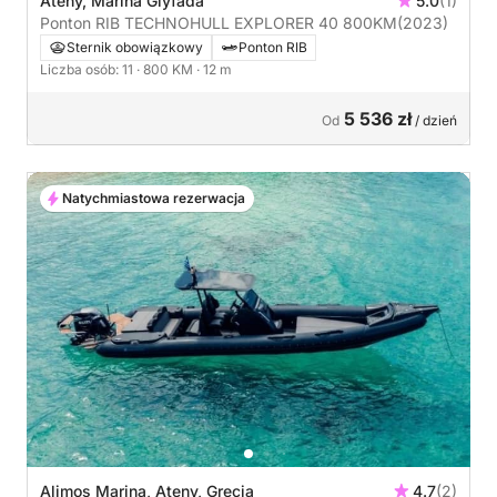
Ateny, Marina Glyfada
5.0
(1)
Ponton RIB TECHNOHULL EXPLORER 40 800KM
(2023)
Sternik obowiązkowy
Ponton RIB
Liczba osób: 11
· 800 KM
· 12 m
5 536 zł
Od
/ dzień
Natychmiastowa rezerwacja
Alimos Marina, Ateny, Grecja
4.7
(2)