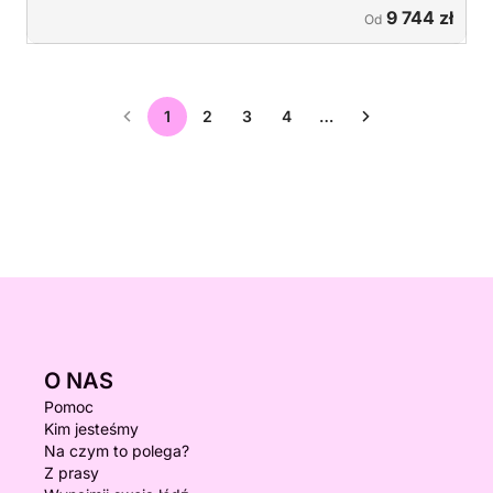
9 744 zł
Od
1
2
3
4
…
O NAS
Pomoc
Kim jesteśmy
Na czym to polega?
Z prasy