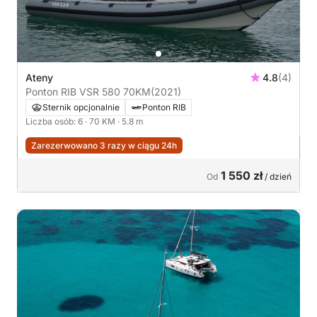
Ateny
4.8
(4)
Ponton RIB VSR 580 70KM
(2021)
Sternik opcjonalnie
Ponton RIB
Liczba osób: 6
· 70 KM
· 5.8 m
Zarezerwowano 3 razy w ciągu 24h
1 550 zł
Od
/ dzień