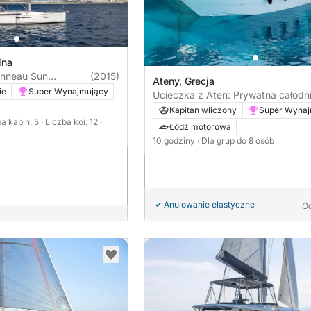
ina
anneau Sun
(2015)
Ateny, Grecja
ie
Super Wynajmujący
Ucieczka z Aten: Prywatna całodn
wycieczka na Wyspy Sarońskie
Kapitan wliczony
Super Wynaj
ba kabin: 5
· Liczba koi: 12
·
Łódź motorowa
10 godziny
· Dla grup do 8 osób
Anulowanie elastyczne
O