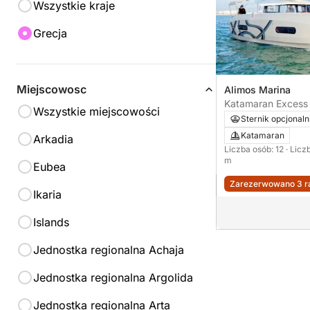
Wszystkie kraje
Grecja
Miejscowosc
Alimos Marina
Katamaran Excess 
Wszystkie miejscowości
Sternik opcjonaln
Katamaran
Arkadia
Liczba osób: 12
· Licz
m
Eubea
Zarezerwowano 3 ra
Ikaria
Islands
Jednostka regionalna Achaja
Jednostka regionalna Argolida
Jednostka regionalna Arta