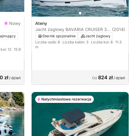
Nowy
Ateny
Jacht żaglowy BAVARIA CRUISER 37
(2014)
11m
ajmujący
Sternik opcjonalnie
Jacht żaglowy
Liczba osób: 8
· Liczba kabin: 3
· Liczba koi: 8
· 11.3
m
 koi: 12
· 15.9
0 zł
824 zł
/ dzień
Od
/ dzień
Natychmiastowa rezerwacja