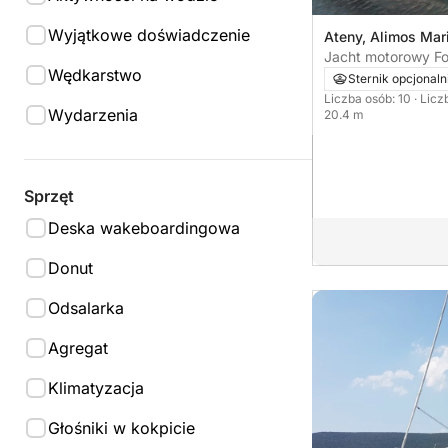
Wyjątkowe doświadczenie
Ateny, Alimos Mar
Jacht motorowy Fo
Wędkarstwo
Power 870KM
Sternik opcjonaln
Liczba osób: 10
· Licz
Wydarzenia
20.4 m
Sprzęt
Deska wakeboardingowa
Donut
Odsalarka
Agregat
Klimatyzacja
Głośniki w kokpicie