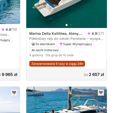
4.9
(15)
Marina Delta Kallithea, Ateny,
4.9
(27)
iowa
Grecja
Półdniowy rejs do zatoki Peristeria – wyspa
mujący
Salamina
Ze sternikiem
Super Wynajmujący
Jacht motorowy
4 godziny
· Dla grup do 10 osób
Zarezerwowano 5 razy w ciągu 24h
9 965 zł
2 657 zł
d
Od