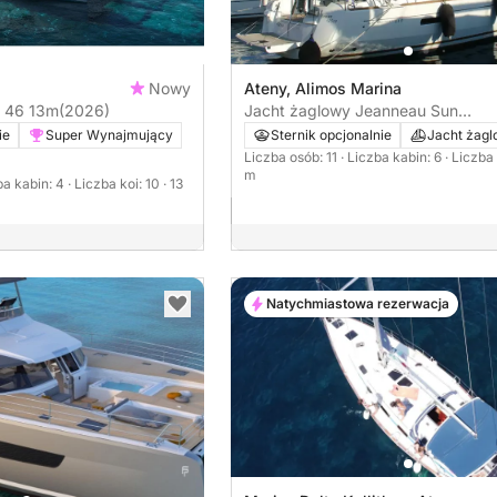
Nowy
Ateny, Alimos Marina
Katamaran Lagoon 46 13m
(2026)
Jacht żaglowy Jeanneau Sun
Odyssey 519 16m
ie
Super Wynajmujący
Sternik opcjonalnie
Jacht żag
Liczba osób: 11
· Liczba kabin: 6
· Liczba 
m
ba kabin: 4
· Liczba koi: 10
· 13
Natychmiastowa rezerwacja