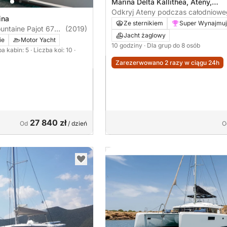
Marina Delta Kallithea, Ateny,
Grecja
Odkryj Ateny podczas całodniowe
ina
Ze sternikiem
Super Wynajmu
untaine Pajot 67
(2019)
Jacht żaglowy
ie
Motor Yacht
10 godziny
· Dla grup do 8 osób
ba kabin: 5
· Liczba koi: 10
·
Zarezerwowano 2 razy w ciągu 24h
27 840 zł
Od
/ dzień
O