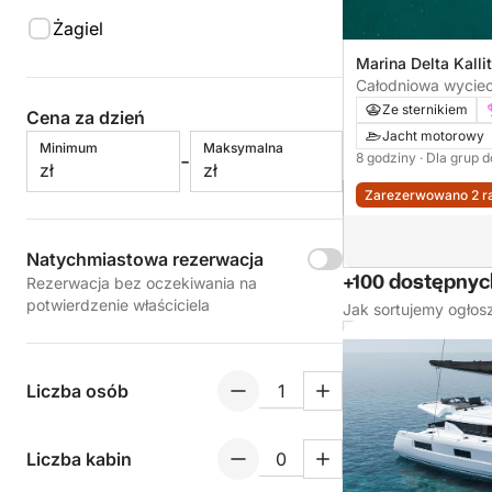
Żagiel
Marina Delta Kalli
Grecja
Całodniowa wyciec
Moni
Ze sternikiem
Cena za dzień
Jacht motorowy
Minimum
Maksymalna
-
8 godziny
· Dla grup 
zł
zł
Zarezerwowano 2 ra
Natychmiastowa rezerwacja
+100 dostępnych
Rezerwacja bez oczekiwania na
potwierdzenie właściciela
Jak sortujemy ogłos
Liczba osób
Liczba kabin