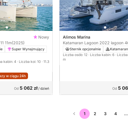
Nowy
Alimos Marina
11 11m
(2025)
Katamaran Lagoon 2022 lagoon 4
vasiliki 14m
ie
Super Wynajmujący
Sternik opcjonalnie
Katamaran
Liczba osób: 12
· Liczba kabin: 6
· Liczba
m
ba kabin: 4
· Liczba koi: 10
· 11.3
zy w ciągu 24h
5 062 zł
5 06
Od
/ dzień
Od
1
2
3
4
…