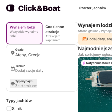
Czarter jachtów
Wynajem lodzi
Codzienne
Wynajem łodzi
Strona główna
/
Wynaje
atrakcje
Wszystkie wynajmy
łodzi
Atrakcje z
Dodaj daty, aby
kapitanem
Najmodniejsze
Gdzie
Ateny, Grecja
Jak sortujemy ogłos
Natychmiastowa 
Termin
Dodaj swoje daty
Typ wynajmu
Ze sternikiem
Typy jachtów
Silnik