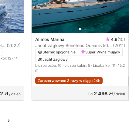
Alimos Marina
4.9
(10)
6
(2022)
Jacht żaglowy Beneteau Oceanis 50
(2011)
Family 15m
Sternik opcjonalnie
Super Wynajmujący
 koi: 12
· 14
Jacht żaglowy
Liczba osób: 10
· Liczba kabin: 5
· Liczba koi: 11
· 15.2
m
Zarezerwowano 3 razy w ciągu 24h
2 zł
2 498 zł
/ dzień
Od
/ dzień