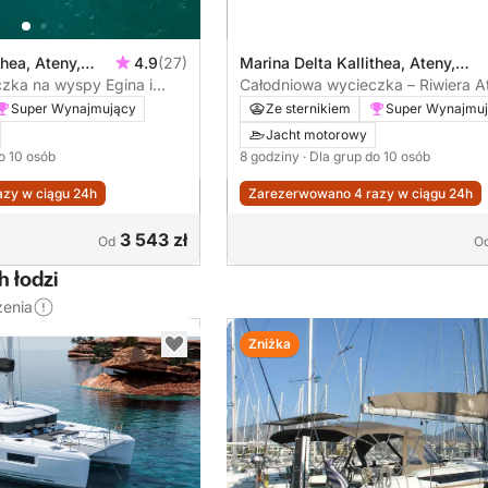
thea, Ateny,
4.9
(27)
Marina Delta Kallithea, Ateny,
zka na wyspy Egina i
Grecja
Całodniowa wycieczka – Riwiera A
Super Wynajmujący
Ze sternikiem
Super Wynajmu
Jacht motorowy
do 10 osób
8 godziny
· Dla grup do 10 osób
zy w ciągu 24h
Zarezerwowano 4 razy w ciągu 24h
3 543 zł
Od
O
 łodzi
zenia
Zniżka