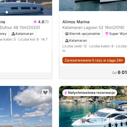
ina
4.8
(1)
Alimos Marina
 Dufour 48 15m
(2020)
Katamaran Lagoon 52 16m
(2018)
kowy
Katamaran
Sternik opcjonalnie
Super Wyn
ba kabin: 5
· Liczba koi: 6
· 14.7
Katamaran
Liczba osób: 12
· Liczba kabin: 6
· Liczba
m
Zarezerwowano 5 razy w ciągu 24h
6 01
Od
Natychmiastowa rezerwacja