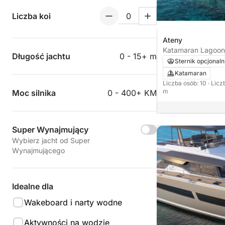
Liczba koi
Ateny
Długość jachtu
0 - 15+ m
Sternik opcjonaln
Katamaran
Liczba osób: 10
· Licz
m
Moc silnika
0 - 400+ KM
Super Wynajmujący
Wybierz jacht od Super
Wynajmującego
Idealne dla
Wakeboard i narty wodne
Aktywności na wodzie