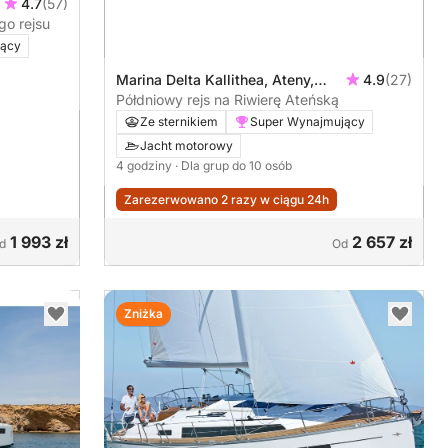
4.7
(57)
go rejsu
jący
Marina Delta Kallithea, Ateny,
4.9
(27)
Grecja
Półdniowy rejs na Riwierę Ateńską
Ze sternikiem
Super Wynajmujący
Jacht motorowy
4 godziny
· Dla grup do 10 osób
Zarezerwowano 2 razy w ciągu 24h
1 993 zł
2 657 zł
d
Od
Zniżka