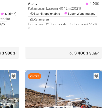
Ateny
4.9
(9)
Katamaran Lagoon 40 12m
(2021)
Sternik opcjonalnie
Super Wynajmujący
4.9
(27)
teńska
Katamaran
jący
Liczba osób: 12
· Liczba kabin: 4
· Liczba koi: 10
· 12
m
3 986 zł
3 406 zł
d
Od
/ dzień
Zniżka