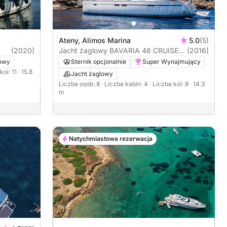
Ateny, Alimos Marina
5.0
(5)
(2020)
Jacht żaglowy BAVARIA 46 CRUISER
(2016)
14m
lowy
Sternik opcjonalnie
Super Wynajmujący
koi: 11
· 15.8
Jacht żaglowy
Liczba osób: 8
· Liczba kabin: 4
· Liczba koi: 8
· 14.3
m
Natychmiastowa rezerwacja