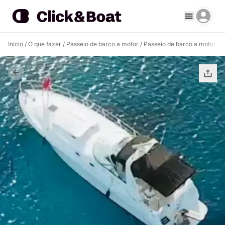
Início
/
O que fazer
/
Passeio de barco a motor
/
Passeio de barco a motor A