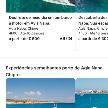
Desfrute de meio dia em um barco
Descoberta de m
a motor em Ayia Napa.
Napa: Sua esca
Agia Napa, Chipre
Agia Napa, Chipre
uma lancha.
4h00 · Até 10 pessoas
4h00 · Até 18 pes
a partir de € 500
a partir de € 30
5 (10)
Experiências semelhantes perto de Agia Napa,
Chipre