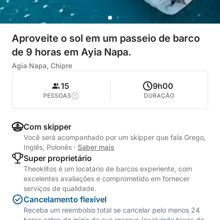
Aproveite o sol em um passeio de barco
de 9 horas em Ayia Napa.
Agia Napa, Chipre
15
9h00
PESSOAS
DURAÇÃO
Com skipper
Você será acompanhado por um skipper que fala Grego,
Inglês, Polonês
·
Saber mais
Super proprietário
Theoklitos é um locatário de barcos experiente, com
excelentes avaliações e comprometido em fornecer
serviços de qualidade.
Cancelamento flexível
Receba um reembolso total se cancelar pelo menos 24
horas antes do início da sua reserva (excluindo taxas de