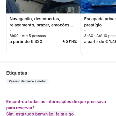
Navegação, descobertas,
Escapada privad
relaxamento, prazer, emoções,
prestígio
-
-
lazer. De 2 a 5 pessoas.
8h00 · Até 5 pessoas
3h30 · Até 10 pes
a partir de € 320
a partir de € 1.
5 (145)
Etiquetas
Passeio de barco a motor
Encontrou todas as informações de que precisava
para reservar?
Sim, está tudo bem
/
Não, falta algo