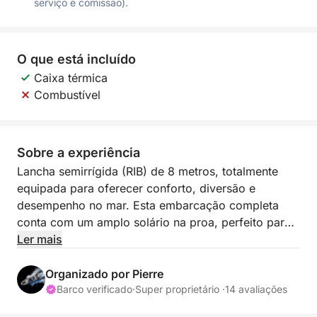
serviço e comissão).
O que está incluído
Caixa térmica
Combustível
Sobre a experiência
Lancha semirrígida (RIB) de 8 metros, totalmente
equipada para oferecer conforto, diversão e
desempenho no mar. Esta embarcação completa
conta com um amplo solário na proa, perfeito para
relaxar, além de um espaçoso cockpit modular na
Ler mais
popa com mesa, cozinha compacta, geladeira e pia
— ideal para compartilhar momentos agradáveis a
Organizado por Pierre
bordo.
Barco verificado
·
Super proprietário ·
14 avaliações