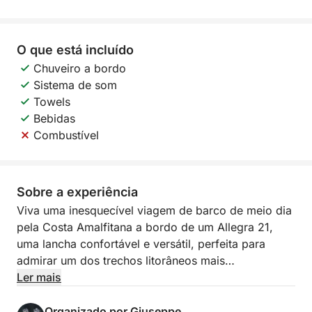
O que está incluído
Chuveiro a bordo
Sistema de som
Towels
Bebidas
Combustível
Sobre a experiência
Viva uma inesquecível viagem de barco de meio dia
pela Costa Amalfitana a bordo de um Allegra 21,
uma lancha confortável e versátil, perfeita para
admirar um dos trechos litorâneos mais
espetaculares do mundo a partir do mar. Esta
Ler mais
experiência é ideal para quem deseja apreciar a
beleza da costa mesmo com pouco tempo, sem
Organizado por Giuseppe