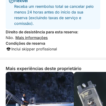
Flexível
passeio perfeito para casais, famílias ou pequenos
Receba um reembolso total se cancelar pelo
grupos que desejam vivenciar a Costa Amalfitana
menos 24 horas antes do início da sua
pelo mar de uma forma simples, relaxante e
reserva (excluindo taxas de serviço e
autêntica.
comissão).
Combustível não incluído.
Direito de desistência para esta reserva:
Não.
Mais informações
Condições de reserva
Inclui skipper profissional
Mais experiências deste proprietário