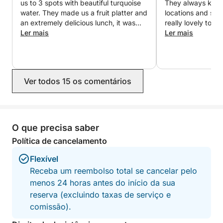
us to 3 spots with beautiful turquoise
They always kept 
enquanto observa a atmosfera tranquila da noite se
water. They made us a fruit platter and
locations and sc
desenrolar. O cruzeiro retorna ao porto às 20h,
an extremely delicious lunch, it was
really lovely too!
oferecendo a maneira perfeita de apreciar o mar ao
really amazing. They were both super
Ler mais
experience, I wo
Ler mais
kind, made sure we were happy, and
pôr do sol.
also had a paddle board, goggles and
a speaker which was a great plus! I
Reserve seu cruzeiro em Bodrum hoje mesmo e
would definitely book this again.
desfrute de baías de águas cristalinas, paradas
Ver todos 15 os comentários
relaxantes para nadar e momentos inesquecíveis no
mar, partindo do Porto de Gümbet.
O que precisa saber
Política de cancelamento
Flexível
Receba um reembolso total se cancelar pelo
menos 24 horas antes do início da sua
reserva (excluindo taxas de serviço e
comissão).