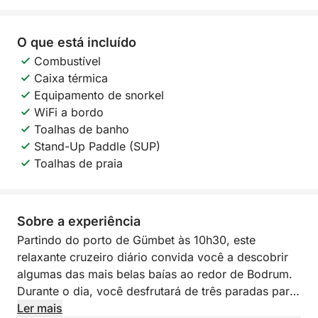
O que está incluído
Combustível
Caixa térmica
Equipamento de snorkel
WiFi a bordo
Toalhas de banho
Stand-Up Paddle (SUP)
Toalhas de praia
Sobre a experiência
Partindo do porto de Gümbet às 10h30, este
relaxante cruzeiro diário convida você a descobrir
algumas das mais belas baías ao redor de Bodrum.
Durante o dia, você desfrutará de três paradas para
nadar em locais deslumbrantes, incluindo a Baía do
Ler mais