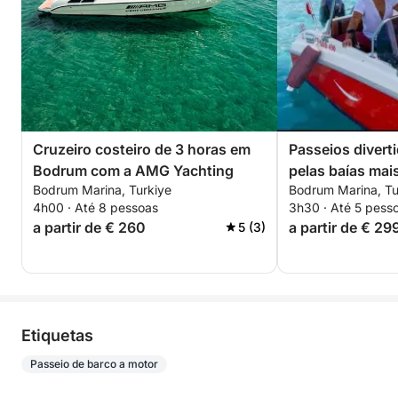
Cruzeiro costeiro de 3 horas em
Passeios divert
Bodrum com a AMG Yachting
pelas baías mai
Bodrum Marina, Turkiye
Bodrum Marina, Tu
Bodrum.
4h00 · Até 8 pessoas
3h30 · Até 5 pess
a partir de € 260
a partir de € 29
5 (3)
Etiquetas
Passeio de barco a motor