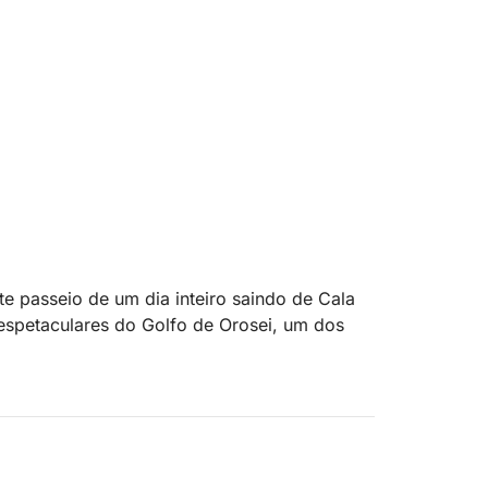
e passeio de um dia inteiro saindo de Cala
espetaculares do Golfo de Orosei, um dos
ntocada, caracterizada por altas falésias,
. Durante o dia, você visitará algumas das
ariolu, Cala dei Gabbiani e Cala Goloritzé,
lmente por mar.