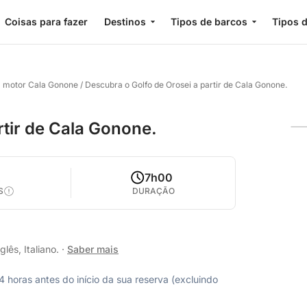
Coisas para fazer
Destinos
Tipos de barcos
Tipos d
a motor Cala Gonone
/
Descubra o Golfo de Orosei a partir de Cala Gonone.
rtir de Cala Gonone.
2
7h00
S
DURAÇÃO
lês, Italiano.
·
Saber mais
horas antes do início da sua reserva (excluindo