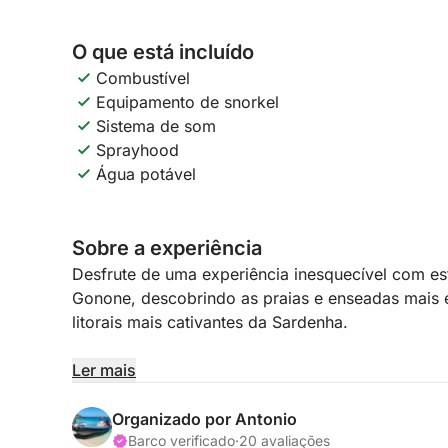
O que está incluído
Combustível
Equipamento de snorkel
Sistema de som
Sprayhood
Água potável
Sobre a experiência
Desfrute de uma experiência inesquecível com est
Gonone, descobrindo as praias e enseadas mais 
litorais mais cativantes da Sardenha.
Você navegará ao longo de uma costa selvagem e i
Ler mais
grutas marinhas e águas incrivelmente cristalinas
praias mais emblemáticas, como Cala Luna, Cala M
Organizado por Antonio
verdadeiros paraísos naturais acessíveis principa
Barco verificado
·
20 avaliações