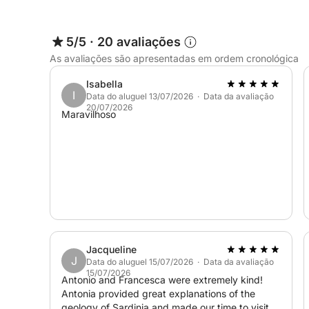
5/5
·
20 avaliações
As avaliações são apresentadas em ordem cronológica
Isabella
I
Data do aluguel 13/07/2026 · Data da avaliação
20/07/2026
Maravilhoso
Jacqueline
J
Data do aluguel 15/07/2026 · Data da avaliação
15/07/2026
Antonio and Francesca were extremely kind!
Antonia provided great explanations of the
geology of Sardinia and made our time to visit