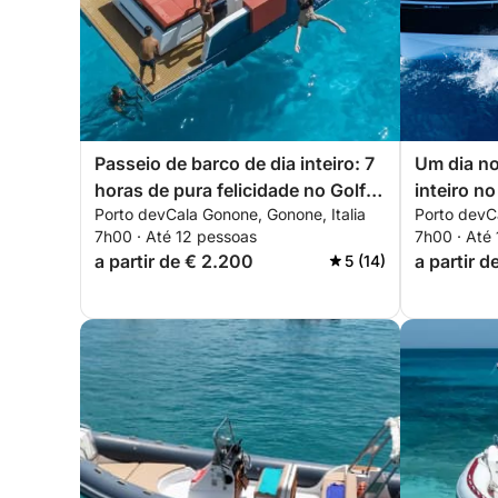
Passeio de barco de dia inteiro: 7
Um dia no
horas de pura felicidade no Golfo
inteiro n
Porto devCala Gonone, Gonone, Italia
Porto devCa
de Orosei (D34)
7h00 · Até 12 pessoas
7h00 · Até
a partir de € 2.200
a partir 
5 (14)