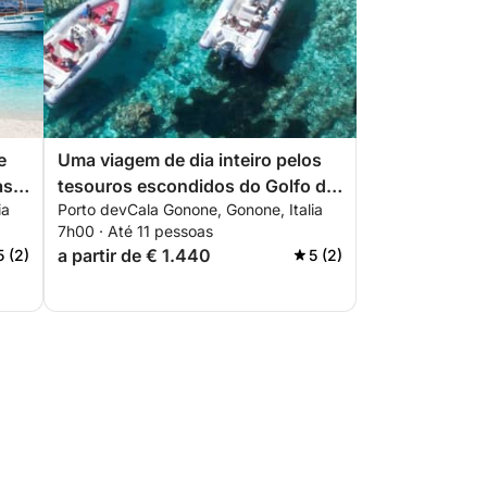
e
Uma viagem de dia inteiro pelos
as
tesouros escondidos do Golfo de
ia
Porto devCala Gonone, Gonone, Italia
Orosei
7h00 · Até 11 pessoas
a partir de € 1.440
5 (2)
5 (2)