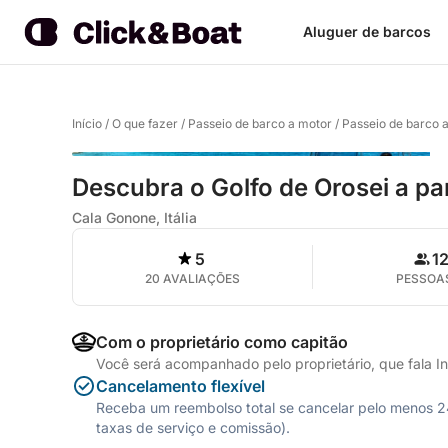
Aluguer de barcos
Início
/
O que fazer
/
Passeio de barco a motor
/
Passeio de barco 
Descubra o Golfo de Orosei a pa
Cala Gonone, Itália
5
1
20 AVALIAÇÕES
PESSOA
Com o proprietário como capitão
Você será acompanhado pelo proprietário, que fala Ing
Cancelamento flexível
Receba um reembolso total se cancelar pelo menos 24 
taxas de serviço e comissão).