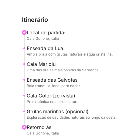
O passeio foi concebido para alternar a navega
Itinerário
águas turquesas, ideais para natação e mergulho
cristalinos tornam cada parada uma experiência ú
Local de partida:
Cala Gonone, Italia
Durante o dia, você terá bastante tempo para rel
Enseada da Lua
vontade, imerso em um cenário natural extraordin
Ampla praia com grutas naturais e água cristalina.
Perfeito para casais, famílias ou grupos de amigo
Cala Mariolu
Uma das praias mais bonitas da Sardenha.
Orosei de uma perspectiva privilegiada.
Enseada das Gaivotas
Reserve já no Click&Boat e vivencie Cala Gonone 
Baía tranquila, ideal para nadar.
Cala Goloritzé (vista)
Praia icônica com arco natural.
Grutas marinhas (opcional)
Exploração de cavidades naturais ao longo da costa.
Retorno às:
Cala Gonone, Italia