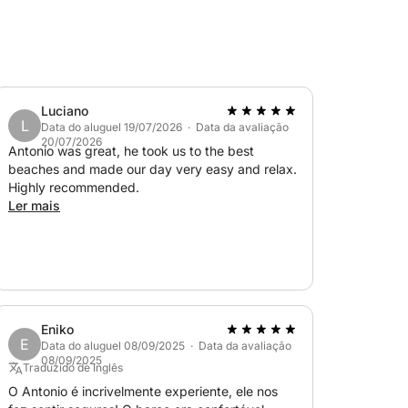
Luciano
L
Data do aluguel 19/07/2026 · Data da avaliação
20/07/2026
Antonio was great, he took us to the best
beaches and made our day very easy and relax.
Highly recommended.
Ler mais
Eniko
E
Data do aluguel 08/09/2025 · Data da avaliação
08/09/2025
Traduzido de Inglês
O Antonio é incrivelmente experiente, ele nos