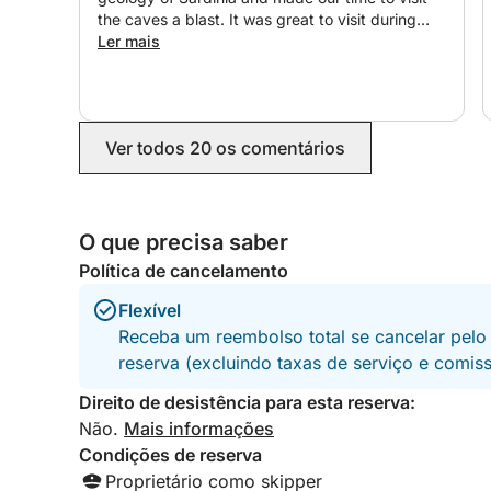
the caves a blast. It was great to visit during
peak season and avoid the crowds at all the
Ler mais
stops. Thank you for such a memorable
experience!
Ver todos 20 os comentários
O que precisa saber
Política de cancelamento
Flexível
Receba um reembolso total se cancelar pelo
reserva (excluindo taxas de serviço e comis
Direito de desistência para esta reserva:
Não.
Mais informações
Condições de reserva
Proprietário como skipper