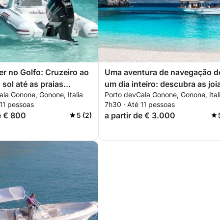
 no Golfo: Cruzeiro ao
Uma aventura de navegação d
 sol até as praias
um dia inteiro: descubra as joi
la Gonone, Gonone, Italia
Porto devCala Gonone, Gonone, Ital
da Sardenha
escondidas da Sardenha
 11 pessoas
7h30 · Até 11 pessoas
de € 800
a partir de € 3.000
5 (2)