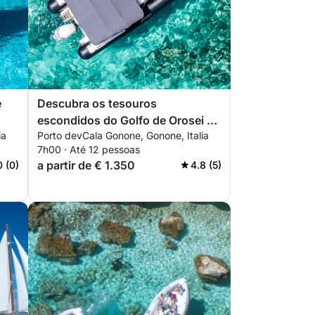
e
Descubra os tesouros
escondidos do Golfo de Orosei -
ia
Porto devCala Gonone, Gonone, Italia
Passeio de dia inteiro
7h00 · Até 12 pessoas
(CLUBMAN24)
a partir de € 1.350
0 (0)
4.8 (5)