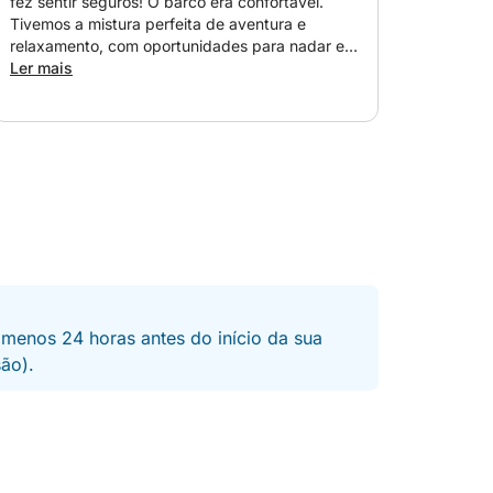
fez sentir seguros! O barco era confortável.
Tivemos a mistura perfeita de aventura e
relaxamento, com oportunidades para nadar e
tirar fotos. Nos divertimos muito, especialmente
Ler mais
graças à ótima companhia do Antonio!
 menos 24 horas antes do início da sua
são).