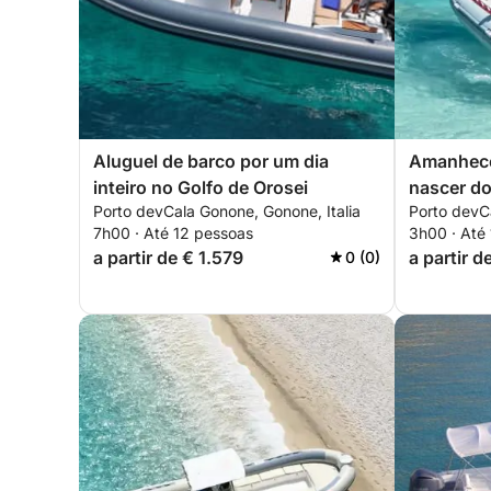
Aluguel de barco por um dia
Amanhecer
inteiro no Golfo de Orosei
nascer do
Porto devCala Gonone, Gonone, Italia
Porto devCa
secretas 
7h00 · Até 12 pessoas
3h00 · Até
a partir de € 1.579
a partir 
0 (0)