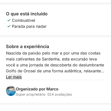
O que está incluído
Combustível
Parada para nadar
Sobre a experiência
Nascida da paixão pelo mar e por uma das costas
mais cativantes da Sardenha, esta excursão leva
você a uma jornada de descoberta do deslumbrante
Golfo de Orosei de uma forma autêntica, relaxante e
exclusiva. A experiência foi pensada para quem
Ler mais
deseja vivenciar o mar de perto e descobrir algumas
das praias e enseadas mais emblemáticas da região.
Organizado por Marco
Super proprietário ·
524 avaliações
Você navegará a bordo de um bote confortável e
seguro, acompanhado por um capitão experiente