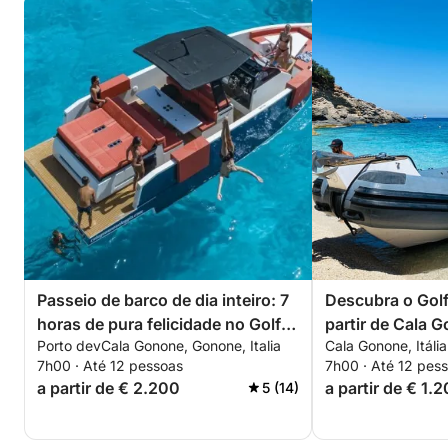
Passeio de barco de dia inteiro: 7
Descubra o Golf
horas de pura felicidade no Golfo
partir de Cala 
Porto devCala Gonone, Gonone, Italia
Cala Gonone, Itália
de Orosei (D34)
7h00 · Até 12 pessoas
7h00 · Até 12 pes
a partir de € 2.200
a partir de € 1.
5 (14)