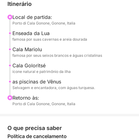
com profundo conhecimento da área. Para garantir
Itinerário
qualidade e tranquilidade, cada passeio é
organizado com um máximo de 12 pessoas a bordo,
Local de partida:
Porto di Cala Gonone, Gonone, Italia
oferecendo uma atmosfera intimista longe das
multidões.
Enseada da Lua
famosa por suas cavernas e areia dourada
Durante o dia, visitaremos algumas das maravilhas
Cala Mariolu
do Golfo de Orosei: Cala Luna, famosa por suas
famosa por seus seixos brancos e águas cristalinas
grutas e areia dourada; Cala Mariolu, conhecida por
Cala Goloritsé
seus seixos brancos e águas cristalinas; Cala
ícone natural e patrimônio da ilha
Goloritzé, um dos marcos naturais mais
as piscinas de Vênus
espetaculares da Sardenha; e as evocativas Piscine
Selvagem e encantadora, com águas turquesa.
di Venere, com seu mar turquesa.
Retorno às:
Porto di Cala Gonone, Gonone, Italia
A saída está programada para as 10h, com retorno
previsto para as 17h. O almoço é gratuito: você
pode trazer seu próprio piquenique e nós
O que precisa saber
fornecemos caixas térmicas para guardá-lo.
Política de cancelamento