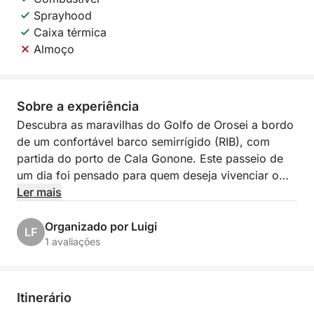
Sprayhood
Caixa térmica
Almoço
Sobre a experiência
Descubra as maravilhas do Golfo de Orosei a bordo
de um confortável barco semirrígido (RIB), com
partida do porto de Cala Gonone. Este passeio de
um dia foi pensado para quem deseja vivenciar o
mar da Sardenha de forma autêntica, em meio a
Ler mais
águas cristalinas, enseadas escondidas e paisagens
de tirar o fôlego. Você navegará ao longo de uma
Organizado por Luigi
LF
das costas mais espetaculares do Mediterrâneo,
1 avaliações
parando nas praias mais emblemáticas do golfo.
O passeio parte do porto de Cala Gonone e
Itinerário
contorna os penhascos dramáticos do Golfo de