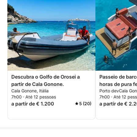
Descubra o Golfo de Orosei a
Passeio de barco
partir de Cala Gonone.
horas de pura f
Cala Gonone, Itália
Porto devCala Gono
de Orosei (D34)
7h00 · Até 12 pessoas
7h00 · Até 12 pes
a partir de € 1.200
a partir de € 2.
5 (20)