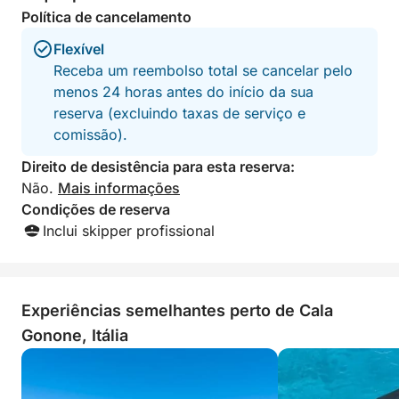
permite chegar facilmente a enseadas escondidas e
Política de cancelamento
parar perto das praias mais espetaculares do golfo,
oferecendo maior liberdade e conforto durante o
Flexível
passeio. O ambiente informal e autêntico torna o
Receba um reembolso total se cancelar pelo
passeio ideal para casais, famílias ou grupos de
menos 24 horas antes do início da sua
amigos. Para o almoço, recomendamos levar um
reserva (excluindo taxas de serviço e
lanche para desfrutar durante as paradas na praia
comissão).
ou a bordo. Mediante solicitação, o almoço pode
Direito de desistência para esta reserva:
ser providenciado diretamente a bordo por um
Não.
Mais informações
custo adicional. Para mais informações, basta entrar
Condições de reserva
em contato com o proprietário via chat antes da
Inclui skipper profissional
experiência. Uma oportunidade única de vivenciar o
mar da Sardenha de uma perspectiva privilegiada,
em meio a relaxamento, natureza e vistas
inesquecíveis.
Experiências semelhantes perto de Cala
Gonone, Itália