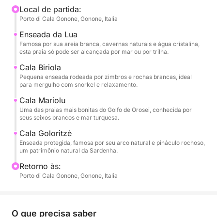
Orosei até chegar a Cala Luna, famosa por sua
Local de partida:
Porto di Cala Gonone, Gonone, Italia
extensa praia dourada e grutas naturais com vista
para o mar. A navegação continua até Cala Biriola,
Enseada da Lua
uma pequena pérola rodeada por rochas brancas e
Famosa por sua areia branca, cavernas naturais e água cristalina,
esta praia só pode ser alcançada por mar ou por trilha.
zimbros, ideal para relaxar e praticar snorkeling.
Durante o dia, você também visitará Cala Mariolu,
Cala Biriola
Pequena enseada rodeada por zimbros e rochas brancas, ideal
conhecida por seu mar turquesa e seixos brancos
para mergulho com snorkel e relaxamento.
característicos, considerada uma das praias mais
Cala Mariolu
bonitas da Sardenha. A última parada do passeio
Uma das praias mais bonitas do Golfo de Orosei, conhecida por
será Cala Goloritzè, um monumento natural famoso
seus seixos brancos e mar turquesa.
por seu arco rochoso e águas incrivelmente
Cala Goloritzè
cristalinas. Durante o passeio, você poderá admirar
Enseada protegida, famosa por seu arco natural e pináculo rochoso,
grutas marinhas, falésias calcárias e recantos
um patrimônio natural da Sardenha.
intocados acessíveis apenas por mar.
Retorno às:
Porto di Cala Gonone, Gonone, Italia
Esta experiência é perfeita para quem deseja evitar
barcos lotados e desfrutar de um dia mais exclusivo
e relaxante. O barco inflável semirrígido (RIB)
O que precisa saber