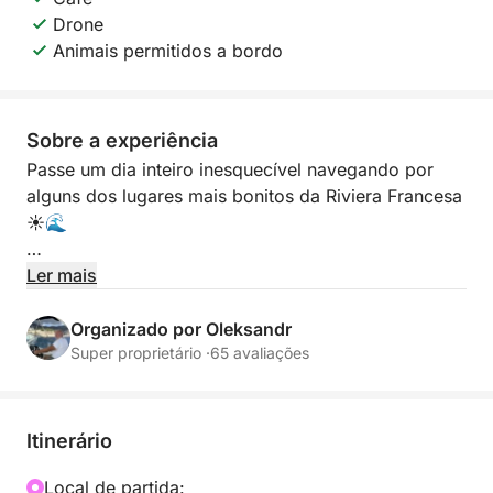
Drone
Animais permitidos a bordo
Sobre a experiência
Passe um dia inteiro inesquecível navegando por
alguns dos lugares mais bonitos da Riviera Francesa
☀️🌊
Partindo de Cannes, esta experiência privativa leva
Ler mais
você às deslumbrantes Ilhas Lérins, à famosa Baía
dos Bilionários em Cap d’Antibes e ao charmoso
Organizado por Oleksandr
litoral de Théoule-sur-Mer ✨ Descubra águas
Super proprietário ·
65 avaliações
cristalinas turquesa, enseadas escondidas e vistas
incríveis durante todo o dia.
Itinerário
Aproveite para nadar, mergulhar com snorkel, tomar
sol e relaxar a bordo enquanto explora diferentes
Local de partida: