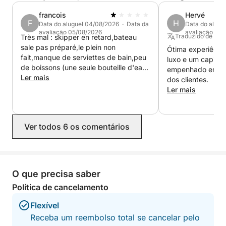
o passeio, criamos fotos profissionais com drone e
vídeos cinematográficos para você guardar e
francois
Hervé
F
H
compartilhar com amigos e familiares.
Data do aluguel 04/08/2026 · Data da
Data do alugu
avaliação 05/08/2026
avaliação 01/
Traduzido de Ingl
Très mal : skipper en retard,bateau
sale pas préparé,le plein non
Perfeito para:
Ótima experiênci
fait,manque de serviettes de bain,peu
luxo e um capitã
• Pedidos de casamento 💍
de boissons (une seule bouteille d'eau
empenhado em sat
• Aniversários 🎉
pour six),équipement de snorkeling
Ler mais
dos clientes.
• Viagens em família 👨‍👩‍👧‍👦
uniquement pour enfants et sales
Ler mais
• Casais ❤️
(couverts de sel),skipper incompétent,
(echelle de bain non relevée en
• Conteúdo para redes sociais 📸
navigation,pare battages trainant dans
Ver todos 6 os comentários
l'eau...)pas de snacks,Bateau en
mauvais état(avarie de
guindeau),etc... Nous avons dû
écourter la location(retour à 14H30 au
lieu de 18H). Location à la limite de
O que precisa saber
l'escroquerie.
Política de cancelamento
Flexível
Receba um reembolso total se cancelar pelo