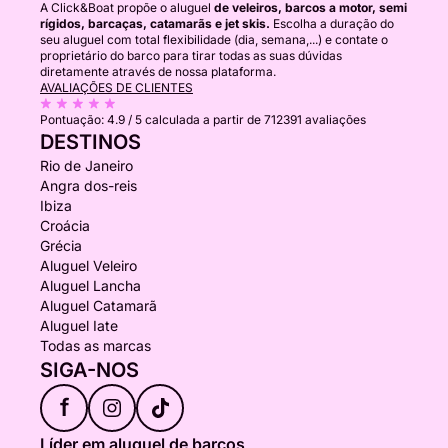
A Click&Boat propõe o aluguel
de veleiros, barcos a motor, semi
rígidos, barcaças, catamarãs e jet skis.
Escolha a duração do
seu aluguel com total flexibilidade (dia, semana,...) e contate o
proprietário do barco para tirar todas as suas dúvidas
diretamente através de nossa plataforma.
AVALIAÇÕES DE CLIENTES
Pontuação:
4.9 / 5
calculada a partir de 712391 avaliações
DESTINOS
Rio de Janeiro
Angra dos-reis
Ibiza
Croácia
Grécia
Aluguel Veleiro
Aluguel Lancha
Aluguel Catamarã
Aluguel Iate
Todas as marcas
SIGA-NOS
f
Líder em aluguel de barcos