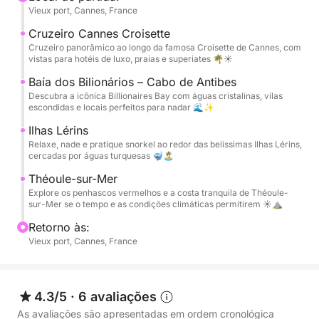
Vieux port, Cannes, France
locais durante o passeio 🏝️ Máscaras, nadadeiras e
snorkels estão disponíveis a bordo, juntamente com
Cruzeiro Cannes Croisette
música via Bluetooth e áreas de descanso
Cruzeiro panorâmico ao longo da famosa Croisette de Cannes, com
vistas para hotéis de luxo, praias e superiates 🌴☀️
confortáveis.
Baía dos Bilionários – Cabo de Antibes
Descubra a icônica Billionaires Bay com águas cristalinas, vilas
Uma garrafa de vinho rosé 🍷, água e refrigerantes
escondidas e locais perfeitos para nadar 🌊✨
estão incluídos para tornar a experiência ainda mais
Ilhas Lérins
agradável. O combustível também está incluído no
Relaxe, nade e pratique snorkel ao redor das belíssimas Ilhas Lérins,
preço, para que você possa simplesmente relaxar e
cercadas por águas turquesas 🤿🏝️
aproveitar o dia sem custos adicionais.
Théoule-sur-Mer
Explore os penhascos vermelhos e a costa tranquila de Théoule-
Perfeito para casais, famílias ou grupos de amigos
sur-Mer se o tempo e as condições climáticas permitirem ☀️⛰️
que buscam um dia luxuoso e relaxante no mar na
Retorno às:
Côte d'Azur
Vieux port, Cannes, France
📸 Pacote de fotos e vídeos com drone incluso
4.3/5
·
6 avaliações
Capture seu dia de uma perspectiva única. Durante
As avaliações são apresentadas em ordem cronológica