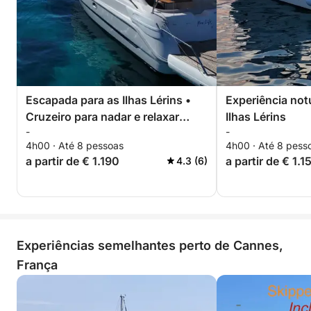
Escapada para as Ilhas Lérins •
Experiência not
Cruzeiro para nadar e relaxar
Ilhas Lérins
-
-
saindo de Cannes
4h00 · Até 8 pessoas
4h00 · Até 8 pess
a partir de € 1.190
a partir de € 1.1
4.3 (6)
Experiências semelhantes perto de Cannes,
França