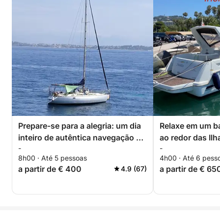
Prepare-se para a alegria: um dia
Relaxe em um ba
inteiro de autêntica navegação à
ao redor das Ilh
-
-
vela em Cannes.
horas. Desconto
8h00 · Até 5 pessoas
4h00 · Até 6 pess
casais!
a partir de € 400
a partir de € 65
4.9 (67)