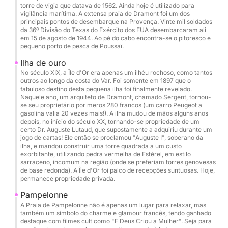
torre de vigia que datava de 1562. Ainda hoje é utilizado para
Extras e opções (pagamento no porto):
vigilância marítima. A extensa praia de Dramont foi um dos
principais pontos de desembarque na Provença. Vinte mil soldados
Seabob: €80 / reserva
da 36ª Divisão do Texas do Exército dos EUA desembarcaram ali
Wakeboard: €50 / dia
em 15 de agosto de 1944. Ao pé do cabo encontra-se o pitoresco e
pequeno porto de pesca de Poussaï.
Donut: €50 / reserva
Fotógrafo / drone sob consulta
Ilha de ouro
No século XIX, a Île d'Or era apenas um ilhéu rochoso, como tantos
outros ao longo da costa do Var. Foi somente em 1897 que o
Catering / almoço a bordo: €50 / pessoa
fabuloso destino desta pequena ilha foi finalmente revelado.
Toalha de praia: €5 / dia
Naquele ano, um arquiteto de Dramont, chamado Sergent, tornou-
se seu proprietário por meros 280 francos (um carro Peugeot a
Cozinheiro: €250 / dia
gasolina valia 20 vezes mais!). A ilha mudou de mãos alguns anos
depois, no início do século XX, tornando-se propriedade de um
certo Dr. Auguste Lutaud, que supostamente a adquiriu durante um
Possíveis itinerários:
jogo de cartas! Ele então se proclamou "Auguste I", soberano da
Cannes e suas águas cristalinas
ilha, e mandou construir uma torre quadrada a um custo
exorbitante, utilizando pedra vermelha de Estérel, em estilo
Saint-Tropez
sarraceno, incomum na região (onde se preferiam torres genovesas
Ilhas Porquerolles e Port-Cros
de base redonda). A Île d'Or foi palco de recepções suntuosas. Hoje,
permanece propriedade privada.
Enseadas selvagens do Maciço do Esterel
Córsega e Sardenha sob consulta
Pampelonne
A Praia de Pampelonne não é apenas um lugar para relaxar, mas
também um símbolo do charme e glamour francês, tendo ganhado
Ideal para:
destaque com filmes cult como "E Deus Criou a Mulher". Seja para