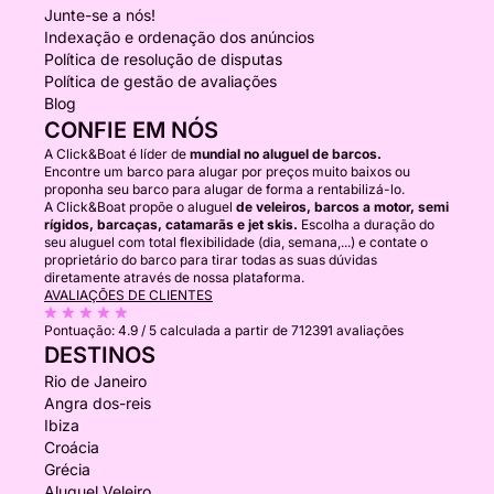
Junte-se a nós!
Indexação e ordenação dos anúncios
Política de resolução de disputas
Política de gestão de avaliações
Blog
CONFIE EM NÓS
A Click&Boat é líder de
mundial no aluguel de barcos.
Encontre um barco para alugar por preços muito baixos ou
proponha seu barco para alugar de forma a rentabilizá-lo.
A Click&Boat propõe o aluguel
de veleiros, barcos a motor, semi
rígidos, barcaças, catamarãs e jet skis.
Escolha a duração do
seu aluguel com total flexibilidade (dia, semana,...) e contate o
proprietário do barco para tirar todas as suas dúvidas
diretamente através de nossa plataforma.
AVALIAÇÕES DE CLIENTES
Pontuação:
4.9 / 5
calculada a partir de 712391 avaliações
DESTINOS
Rio de Janeiro
Angra dos-reis
Ibiza
Croácia
Grécia
Aluguel Veleiro