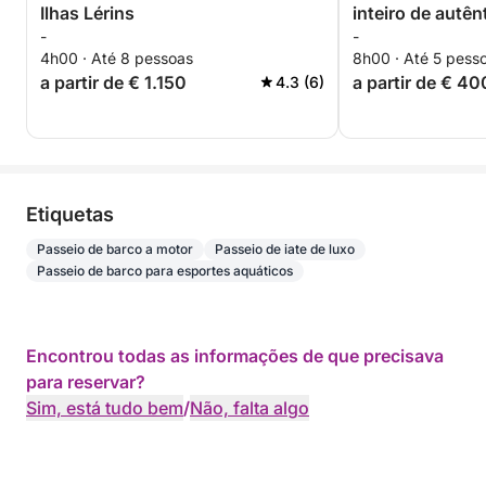
Ilhas Lérins
inteiro de autê
-
-
vela em Cannes
4h00 · Até 8 pessoas
8h00 · Até 5 pess
a partir de € 1.150
a partir de € 40
4.3 (6)
Etiquetas
Passeio de barco a motor
Passeio de iate de luxo
Passeio de barco para esportes aquáticos
Encontrou todas as informações de que precisava
para reservar?
Sim, está tudo bem
/
Não, falta algo