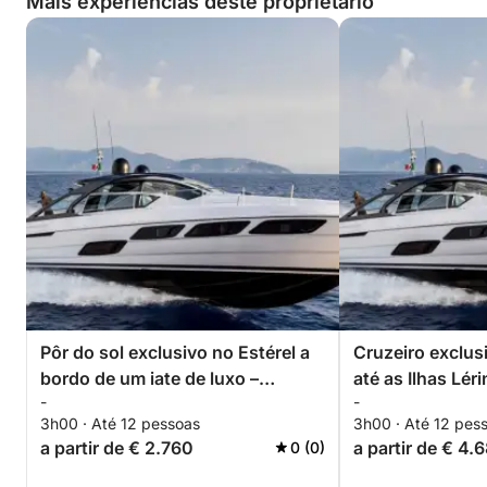
Mais experiências deste proprietário
Pôr do sol exclusivo no Estérel a
Cruzeiro exclus
bordo de um iate de luxo –
até as Ilhas Lé
-
-
enseadas secretas e experiência
Pershing 5X – e
3h00 · Até 12 pessoas
3h00 · Até 12 pes
premium com tudo incluído.
privativa com tu
a partir de € 2.760
a partir de € 4.
0 (0)