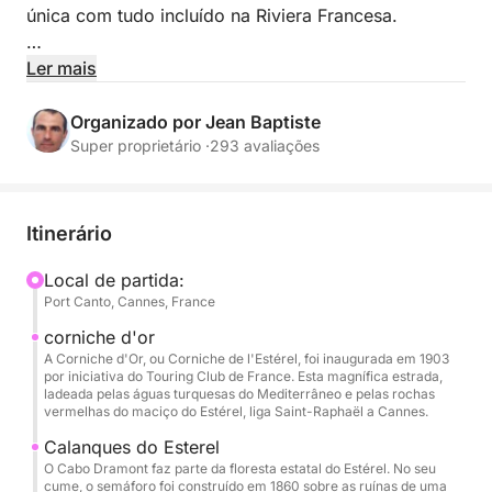
única com tudo incluído na Riviera Francesa.
Acompanhado por uma tripulação profissional,
Ler mais
navegue em total tranquilidade até os locais mais
belos da região: águas azul-turquesa, enseadas
Organizado por Jean Baptiste
isoladas e destinos icônicos.
Super proprietário ·
293 avaliações
Espaçoso e perfeitamente equipado, o Pershing X5
oferece conforto de primeira classe com amplas
Itinerário
áreas de relaxamento, perfeitas para banhos de sol,
refeições ou esportes aquáticos.
Local de partida:
Port Canto, Cannes, France
Incluído:
corniche d'or
Skipper e tripulação profissionais (incluindo anfitriã)
A Corniche d'Or, ou Corniche de l'Estérel, foi inaugurada em 1903
por iniciativa do Touring Club de France. Esta magnífica estrada,
Combustível
ladeada pelas águas turquesas do Mediterrâneo e pelas rochas
Refrigerantes
vermelhas do maciço do Estérel, liga Saint-Raphaël a Cannes.
Stand-up paddle e snorkeling
Calanques do Esterel
Equipamento de segurança completo
O Cabo Dramont faz parte da floresta estatal do Estérel. No seu
cume, o semáforo foi construído em 1860 sobre as ruínas de uma