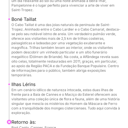
um dia relaxante ao sol ou uma noite animada à beira-mar,
Despedidas de solteiro(a) • Aniversários • Passeios
Pampelonne é o lugar perfeito para vivenciar a arte de viver em
privados • Atividades de integração de equipes
Saint-Tropez.
Boné Taillat
Limpeza final (obrigatória): €250
O Cabo Taillat é uma das joias naturais da península de Saint-
Tropez. Aninhado entre o Cabo Lardier e o Cabo Camarat, destaca-
se pelo seu notável istmo de areia. Um verdadeiro pulmão verde,
Reserve agora com partida de Cannes e presenteie-
oferece aos visitantes mais de 2,5 km de trilhas costeiras,
se com uma experiência exclusiva no mar,
paisagísticas e ladeadas por uma vegetação exuberante e
magnífica. Trilhas também levam ao interior, onde os visitantes
combinando luxo, liberdade e... e momentos
podem descobrir um vinhedo particular e um sítio funerário
inesquecíveis no Mediterrâneo.
megalítico (Dólmen de Briande). Na costa, a Alfândega revela suas
oito celas, totalmente restauradas em 2011, graças, em particular,
ao apoio da Região PACA e da Fundação Banque Populaire. Centro
de informações para o público, também abriga exposições
temporárias.
Ilhas Lérins
Em um cenário idílico de natureza intocada, estas duas ilhas de
frente para a Baía de Cannes e o Maciço do Esterel oferecem aos
visitantes uma coleção única de flora e fauna, além de uma história
singular que mescla os mistérios do Homem da Máscara de Ferro
com a tranquilidade dos monges cistercienses. Tudo aqui convida à
exploração.
Retorno às:
Port Canto, Cannes, France