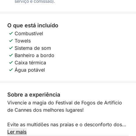
serviço e comissão).
O que está incluído
Combustível
Towels
Sistema de som
Banheiro a bordo
Caixa térmica
Água potável
Sobre a experiência
Vivencie a magia do Festival de Fogos de Artifício
de Cannes dos melhores lugares!
Evite as multidões nas praias e o desconforto dos
barcos de transporte lotados. Desfrute de uma noite
Ler mais