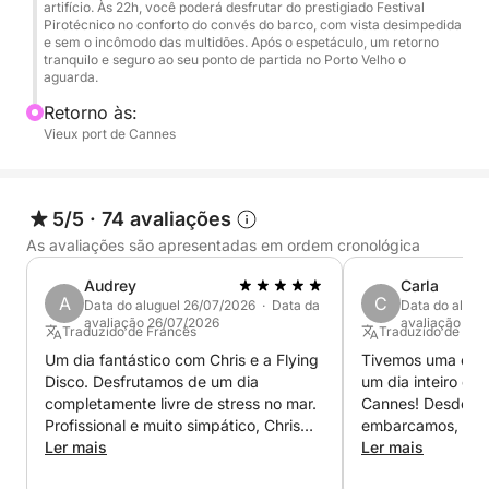
artifício. Às 22h, você poderá desfrutar do prestigiado Festival
pôr do sol, sessão de stand-up paddle, aperitivos
Pirotécnico no conforto do convés do barco, com vista desimpedida
e sem o incômodo das multidões. Após o espetáculo, um retorno
com música ao vivo e jantar na água.
tranquilo e seguro ao seu ponto de partida no Porto Velho o
aguarda.
21h45: Posicionamento estratégico na Baía de
Retorno às:
Cannes, o mais próximo possível da área de queima
Vieux port de Cannes
de fogos.
22h: Queima de fogos (vista privilegiada e
5/5
·
74 avaliações
desimpedida do convés do barco).
As avaliações são apresentadas em ordem cronológica
23h: Retorno ao cais no Porto Velho em total
Audrey
Carla
A
C
tranquilidade.
Data do aluguel 26/07/2026 · Data da
Data do alugu
avaliação 26/07/2026
avaliação 20
Traduzido de Francês
Traduzido de Ingl
🥂 Gastronomia e a arte de viver a bordo:
Um dia fantástico com Chris e a Flying
Tivemos uma exper
Disco. Desfrutamos de um dia
um dia inteiro de
Você pode trazer seu próprio jantar ou aperitivos
completamente livre de stress no mar.
Cannes! Desde o
(sem custo adicional).
Profissional e muito simpático, Chris
embarcamos, ele 
geriu tudo na perfeição do início ao
Ler mais
completamente à
Ler mais
Para uma noite excepcional, oferecemos uma
fim. Estamos encantados com o nosso
até de ressaca q