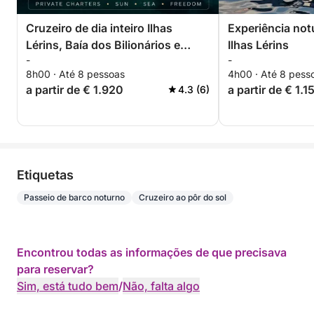
Cruzeiro de dia inteiro Ilhas
Experiência not
Lérins, Baía dos Bilionários e
Ilhas Lérins
-
-
Théoule-sur-Mer
8h00 · Até 8 pessoas
4h00 · Até 8 pess
a partir de € 1.920
a partir de € 1.1
4.3 (6)
Etiquetas
Passeio de barco noturno
Cruzeiro ao pôr do sol
Encontrou todas as informações de que precisava
para reservar?
Sim, está tudo bem
/
Não, falta algo