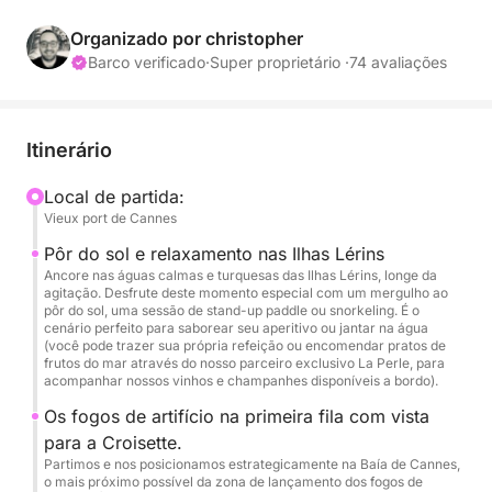
de verão exclusiva em seu próprio barco particular,
acompanhado por um capitão profissional.
Organizado por christopher
Barco verificado
·
Super proprietário ·
74 avaliações
Em vez de simplesmente esperar na baía, ofereço a
você uma experiência verdadeiramente única em
duas partes: primeiro, navegaremos pelas águas
Itinerário
cristalinas das Ilhas Lérins para aproveitar o final do
dia, antes de garantir o melhor lugar de frente para
Local de partida:
Vieux port de Cannes
a Croisette para o espetáculo deslumbrante.
Pôr do sol e relaxamento nas Ilhas Lérins
📅 Datas: Julho e Agosto (Somente com reserva -
Ancore nas águas calmas e turquesas das Ilhas Lérins, longe da
agitação. Desfrute deste momento especial com um mergulho ao
Noites de fogos de artifício)
pôr do sol, uma sessão de stand-up paddle ou snorkeling. É o
⏰ Horário: 19h30 – 23h (3,5 horas)
cenário perfeito para saborear seu aperitivo ou jantar na água
(você pode trazer sua própria refeição ou encomendar pratos de
frutos do mar através do nosso parceiro exclusivo La Perle, para
⚓ Seu Itinerário Exclusivo:
acompanhar nossos vinhos e champanhes disponíveis a bordo).
Os fogos de artifício na primeira fila com vista
19h30: Saída do Porto Velho de Cannes.
para a Croisette.
Partimos e nos posicionamos estrategicamente na Baía de Cannes,
o mais próximo possível da zona de lançamento dos fogos de
20h: Ancoragem tranquila nas Ilhas Lérins. Nado ao