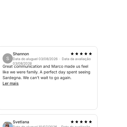
 será calculado com base no consumo e pago
nte deve reabastecer no porto antes de
Maddalena.
que Nacional do Arquipélago de La
Shannon
 cobre pequenos danos. Se os danos
S
Data do aluguel 03/08/2026 · Data da avaliação
tar o depósito para cobrir o custo total.
03/08/2026
Great communication and Marco made us feel
like we were family. A perfect day spent seeing
a viver uma experiência inesquecível com
Sardegna. We can’t wait to go again.
ico WAVE 20.
Ler mais
Svetlana
Data do aluguel 10/07/2026 · Data da avaliação