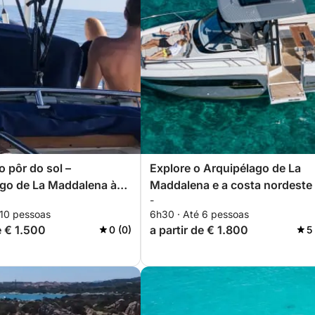
o pôr do sol –
Explore o Arquipélago de La
go de La Maddalena à
Maddalena e a costa nordeste
-
barco: um dia inteiro na água.
 10 pessoas
6h30 · Até 6 pessoas
e € 1.500
a partir de € 1.800
0 (0)
5