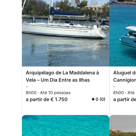
Arquipélago de La Maddalena à
Aluguel d
Vela – Um Dia Entre as Ilhas
Cannigion
-
-
privada e
8h00 · Até 10 pessoas
6h00 · Até
de Madda
a partir de € 1.750
a partir 
0 (0)