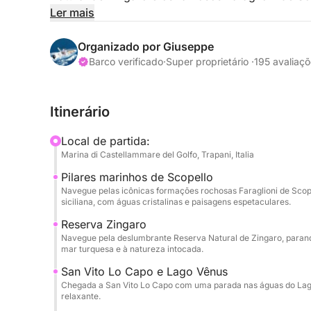
passeio é perfeito para quem busca um dia de re
Ler mais
acessíveis apenas por via marítima.
Organizado por Giuseppe
Durante o dia, você visitará algumas das baías ma
Barco verificado
·
Super proprietário ·
195 avaliaç
Stinco, Cala Bianca e Cala Rossa, famosas por su
ideais para nadar e relaxar. O cruzeiro continuar
Itinerário
Scopello e ao longo da esplêndida Reserva Natu
Capreria, Cala del Varo, Cala della Disa, Cala Ber
Local de partida:
Tonnarella dell'Uzzo. O itinerário inclui também
Marina di Castellammare del Golfo, Trapani, Italia
San Vito Lo Capo, uma das cidades mais emblemát
Pilares marinhos de Scopello
refrigerantes e frutas frescas serão oferecidos 
Navegue pelas icônicas formações rochosas Faraglioni de Scope
dia no mar com todo o conforto. Com paradas pa
siciliana, com águas cristalinas e paisagens espetaculares.
momentos de puro relaxamento, esta experiência
Reserva Zingaro
autêntico e fascinante da costa siciliana.
Navegue pela deslumbrante Reserva Natural de Zingaro, paran
mar turquesa e à natureza intocada.
O capitão e o combustível não estão incluídos n
San Vito Lo Capo e Lago Vênus
capitão deverá ser feito diretamente no porto, no
Chegada a San Vito Lo Capo com uma parada nas águas do Lago
relaxante.