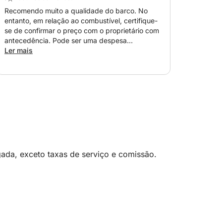
Recomendo muito a qualidade do barco. No
entanto, em relação ao combustível, certifique-
se de confirmar o preço com o proprietário com
antecedência. Pode ser uma despesa
inesperada e não há possibilidade de
Ler mais
negociação, nem mesmo por alguns euros; você
pode acabar tendo que se virar para sacar
dinheiro na cidade.
ada, exceto taxas de serviço e comissão.