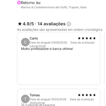
Retorno às:
Marina di Castellammare del Golfo, Trapani, Italia
4.9/5
·
14 avaliações
As avaliações são apresentadas em ordem cronológica
Carlo
C
Data do aluguel 03/08/2026 · Data da avaliação
04/08/2026
Molto professione e barca ottima!
Tomas
T
Data do aluguel 31/05/2026 · Data da avaliação
31/05/2026
Traduzido de Espanhol