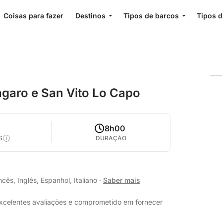
Coisas para fazer
Destinos
Tipos de barcos
Tipos d
ngaro e San Vito Lo Capo
8h00
S
DURAÇÃO
ês, Inglês, Espanhol, Italiano
·
Saber mais
excelentes avaliações e comprometido em fornecer