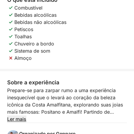
Combustível
Bebidas alcoólicas
Bebidas não alcoólicas
Petiscos
Toalhas
Chuveiro a bordo
Sistema de som
Almoço
Sobre a experiência
Prepare-se para zarpar rumo a uma experiência
inesquecível que o levará ao coração da beleza
icônica da Costa Amalfitana, explorando suas joias
mais famosas: Positano e Amalfi! Partindo de
Sorrento, este passeio exclusivo lhe oferecerá um
Ler mais
dia de mar, natureza, lendas e relaxamento, com
cada detalhe pensado para o seu máximo conforto.
Organizado por Gennaro