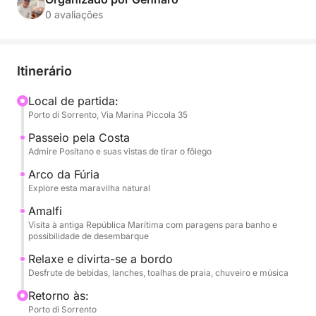
0 avaliações
Nosso itinerário o levará navegando ao longo de
uma costa fascinante, admirando seus penhascos
imponentes e vilarejos charmosos. Passaremos pela
Itinerário
pitoresca Positano, com suas casas coloridas
icônicas agarradas aos penhascos, e seguiremos em
Local de partida:
Porto di Sorrento, Via Marina Piccola 35
direção à majestosa Amalfi, a antiga República
Marítima, com sua imponente catedral e charme
Passeio pela Costa
histórico. Durante a navegação, você terá a
Admire Positano e suas vistas de tirar o fôlego
oportunidade de admirar o impressionante Arco de
Arco da Fúria
Furore, uma maravilha natural esculpida na rocha.
Explore esta maravilha natural
Você terá diversas oportunidades para nadar nas
Amalfi
águas cristalinas e turquesas, mergulhar e praticar
Visita à antiga República Marítima com paragens para banho e
snorkel em locais paradisíacos. Oferecemos
possibilidade de desembarque
também a opção de desembarque em Positano e
Relaxe e divirta-se a bordo
Amalfi, permitindo que você explore suas ruas
Desfrute de bebidas, lanches, toalhas de praia, chuveiro e música
pitorescas e boutiques.
Retorno às:
Porto di Sorrento