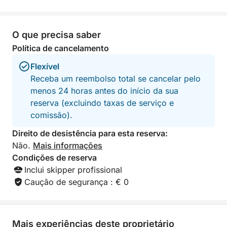
A bordo, cada detalhe foi pensado para o seu
máximo prazer. Você será mimado com uma ampla
variedade de bebidas — cervejas, refrigerantes e
O que precisa saber
bebidas alcoólicas — acompanhadas de um
Política de cancelamento
saboroso lanche. Para seu relaxamento, você
encontrará toalhas de praia limpas e um chuveiro
Flexível
confortável para se refrescar após cada mergulho.
Receba um reembolso total se cancelar pelo
A música do nosso sistema de som acompanhará
menos 24 horas antes do início da sua
sua viagem, criando a atmosfera perfeita. Observe
reserva (excluindo taxas de serviço e
que o almoço não está incluído; você pode apreciá-
comissão).
lo, se desejar, no renomado restaurante "Lo
Direito de desistência para esta reserva:
Smeraldo" ou em outro local de sua escolha na
Não.
Mais informações
costa. Desfrute de uma experiência completa,
Condições de reserva
perfeita para quem busca relaxamento, aventura e a
Inclui skipper profissional
beleza atemporal da Costa Amalfitana.
Caução de segurança : € 0
Mais experiências deste proprietário