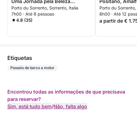
Uma Jornada pela Beleza
Positano, Amalfi
Porto du Sorrento, Sorrento, Italia
Porto du Sorrento, 
Atemporal
escondidas.
7h00 · Até 6 pessoas
8h00 · Até 12 pes
4.8 (35)
a partir de € 1.
Etiquetas
Passeio de barco a motor
Encontrou todas as informações de que precisava
para reservar?
Sim, está tudo bem
/
Não, falta algo