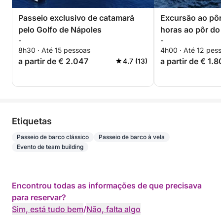
Passeio exclusivo de catamarã
Excursão ao pôr
pelo Golfo de Nápoles
horas ao pôr do 
-
-
Ischia e Posita
8h30 · Até 15 pessoas
4h00 · Até 12 pes
Marina di Stabia
a partir de € 2.047
a partir de € 1.
4.7 (13)
Etiquetas
Passeio de barco clássico
Passeio de barco à vela
Evento de team building
Encontrou todas as informações de que precisava
para reservar?
Sim, está tudo bem
/
Não, falta algo