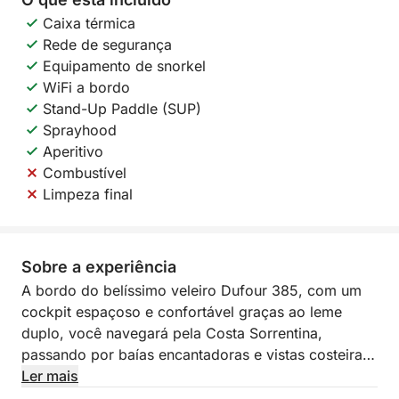
Caixa térmica
Rede de segurança
Equipamento de snorkel
WiFi a bordo
Stand-Up Paddle (SUP)
Sprayhood
Aperitivo
Combustível
Limpeza final
Sobre a experiência
A bordo do belíssimo veleiro Dufour 385, com um
cockpit espaçoso e confortável graças ao leme
duplo, você navegará pela Costa Sorrentina,
passando por baías encantadoras e vistas costeiras
como Meta, Piano di Sorrento, Sorrento e Marina di
Ler mais
Puolo, até chegar a Capri, com seu charme único,