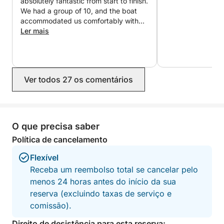
absolutely fantastic from start to finish.
We had a group of 10, and the boat
accommodated us comfortably with
plenty of space to relax. They
Ler mais
suggested the perfect full-day
itinerary and took us to a beautiful,
quiet island where we enjoyed one of
the best lunches of our trip. The food
Ver todos 27 os comentários
was outstanding, the staff were
incredibly welcoming, and the views
were breathtaking. If you’re visiting
Dubrovnik, I can’t recommend Matko
highly enough. He and his team truly
O que precisa saber
made the day unforgettable.
Política de cancelamento
Flexível
Receba um reembolso total se cancelar pelo
menos 24 horas antes do início da sua
reserva (excluindo taxas de serviço e
comissão).
Direito de desistência para esta reserva: