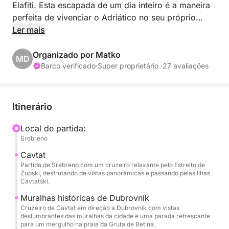
Elafiti. Esta escapada de um dia inteiro é a maneira
perfeita de vivenciar o Adriático no seu próprio
ritmo, com opções de embarque convenientes em
Ler mais
Cavtat, Srebreno (Hotel Sheraton) ou no porto da
Cidade Velha de Dubrovnik. Sua aventura inclui
Organizado por Matko
MD
visitas às três principais joias do arquipélago: as
Barco verificado
·
Super proprietário ·
27 avaliações
praias de areia branca de Lopud, o charme histórico
de Šipan e as encantadoras cavernas azuis de
Koločep.
Itinerário
A bordo, seu conforto é nossa prioridade. Você será
Local de partida:
Srebreno
acompanhado por um capitão profissional e uma
anfitriã dedicada a tornar seu dia perfeito. Relaxe
Cavtat
com nossas comodidades premium, incluindo um
Partida de Srebreno com um cruzeiro relaxante pelo Estreito de
Župski, desfrutando de vistas panorâmicas e passando pelas Ilhas
sistema de som de alta qualidade, um cooler
Cavtatski.
abastecido com água mineral e refrigerantes, e uma
Muralhas históricas de Dubrovnik
prancha de SUP (Stand-Up Paddleboard) para
Cruzeiro de Cavtat em direção a Dubrovnik com vistas
explorar baías tranquilas. Seja para nadar em
deslumbrantes das muralhas da cidade e uma parada refrescante
para um mergulho na praia da Gruta de Betina.
enseadas escondidas ou jantar em vilarejos à beira-