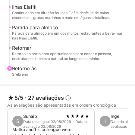
mar, este passeio privativo oferece total
Ilhas Elafiti
flexibilidade.
Continuando em direção às Ilhas Elafiti, desfrute de baías
escondidas, grutas marinhas e nade em águas cristalinas.
O preço do cruzeiro não inclui combustível nem
Parada para almoço
Parada para almoço em um dos muitos restaurantes à beira-mar
taxas portuárias, que deverão ser pagas a bordo. O
nas Ilhas Elafiti.
preço é de €600.
Retornar
Retorno ao porto com oportunidades para nadar e passear,
Viva a alma vibrante da Croácia, onde ilhas
desfrutando da beleza natural ao longo do caminho.
ancestrais encontram o horizonte cristalino.
Retorno às:
Srebreno
5/5
·
27 avaliações
As avaliações são apresentadas em ordem cronológica
Suhaib
Inge
S
I
Data do aluguel 02/08/2026 · Data da
Data do alugu
avaliação 02/08/2026
avaliação 10/
Matko and his colleague were