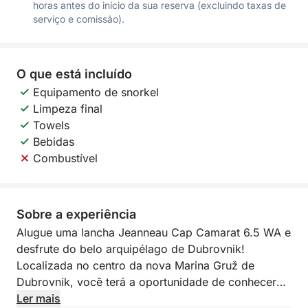
horas antes do início da sua reserva (excluindo taxas de
serviço e comissão).
O que está incluído
Equipamento de snorkel
Limpeza final
Towels
Bebidas
Combustível
Sobre a experiência
Alugue uma lancha Jeanneau Cap Camarat 6.5 WA e
desfrute do belo arquipélago de Dubrovnik!
Localizada no centro da nova Marina Gruž de
Dubrovnik, você terá a oportunidade de conhecer
muitas ilhas e grutas encantadoras nos arredores.
Ler mais