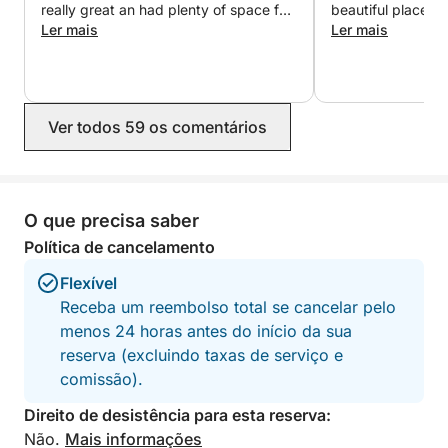
really great an had plenty of space for
beautiful places,
Combustível, bebidas e equipamentos de snorkel
us 8. He took his time is alwasy up for
Ler mais
to swim and make
Ler mais
a talk explains every spot and was
us feel like it’s 
estão incluídos no preço.
kind enought to stop the Boat when
drinks and snorke
we saw a nice spot to take a swim. We
recommend him 
would devenetly do it again.
Ver todos 59 os comentários
O que precisa saber
Política de cancelamento
Flexível
Receba um reembolso total se cancelar pelo
menos 24 horas antes do início da sua
reserva (excluindo taxas de serviço e
comissão).
Direito de desistência para esta reserva:
Não.
Mais informações