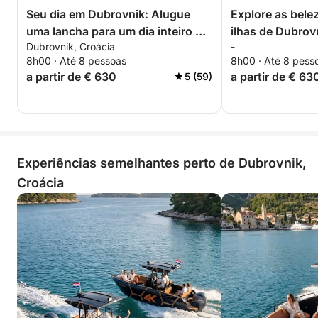
Seu dia em Dubrovnik: Alugue
Explore as bele
uma lancha para um dia inteiro de
ilhas de Dubrov
Dubrovnik, Croácia
-
descobertas.
8h00 · Até 8 pessoas
8h00 · Até 8 pess
a partir de € 630
a partir de € 63
5 (59)
Experiências semelhantes perto de Dubrovnik,
Croácia