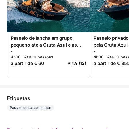
Passeio de lancha em grupo
Passeio privado
pequeno até a Gruta Azul e as
pela Gruta Azul
-
-
Ilhas Elaphits.
4h00 · Até 10 pessoas
4h00 · Até 10 pes
a partir de € 60
a partir de € 35
4.9 (12)
Etiquetas
Passeio de barco a motor