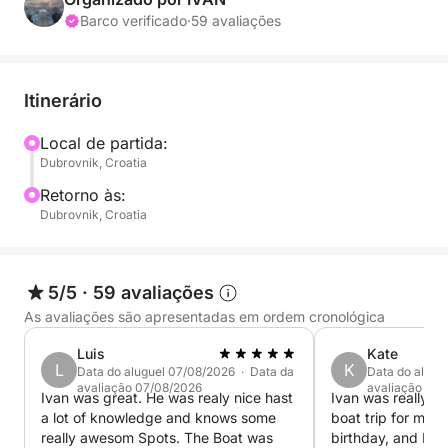
onde poderá nadar e praticar snorkel em águas
Barco verificado
·
59 avaliações
azul-turquesa. O passeio também inclui tempo para
descobrir enseadas escondidas e baías tranquilas,
acessíveis apenas por barco, oferecendo uma
Itinerário
atmosfera pacífica longe das multidões.
Local de partida:
Dubrovnik, Croatia
Você também poderá visitar a Praia de Šunj, na Ilha
de Lopud, conhecida por sua areia branca e águas
Retorno às:
rasas, ideal para relaxar ou dar um mergulho.
Dubrovnik, Croatia
O ritmo é tranquilo e flexível, permitindo que você
aproveite cada parada sem pressa. A bordo, você
5/5
·
59 avaliações
terá acesso a bebidas e equipamentos de snorkel,
As avaliações são apresentadas em ordem cronológica
garantindo uma experiência confortável e agradável.
Luis
Kate
L
K
Data do aluguel 07/08/2026 · Data da
Data do alugu
Esta opção de meio dia é perfeita para quem busca
avaliação 07/08/2026
avaliação 07
Ivan was great. He was realy nice hast
Ivan was really g
uma introdução leve, divertida e cênica às ilhas de
a lot of knowledge and knows some
boat trip for me a
Dubrovnik.
really awesom Spots. The Boat was
birthday, and Ivan