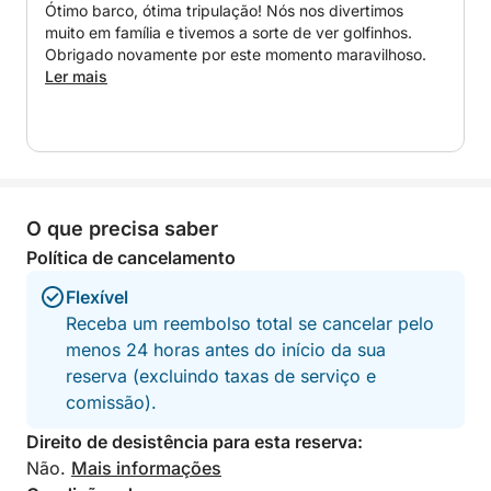
Ótimo barco, ótima tripulação! Nós nos divertimos
dia no mar, sempre com a tranquilidade de estar a
muito em família e tivemos a sorte de ver golfinhos.
bordo de uma embarcação nova e segura.
Obrigado novamente por este momento maravilhoso.
Ler mais
Uma opção perfeita para desfrutar de um dia
exclusivo, relaxante e personalizado na Costa del
Sol.
O que precisa saber
Política de cancelamento
Flexível
Receba um reembolso total se cancelar pelo
menos 24 horas antes do início da sua
reserva (excluindo taxas de serviço e
comissão).
Direito de desistência para esta reserva:
Não.
Mais informações