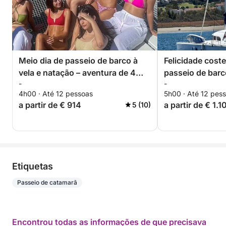
Meio dia de passeio de barco à
Felicidade coste
vela e natação – aventura de 4
passeio de barc
-
-
horas
e remo
4h00 · Até 12 pessoas
5h00 · Até 12 pes
a partir de € 914
a partir de € 1.1
5 (10)
Etiquetas
Passeio de catamarã
Encontrou todas as informações de que precisava